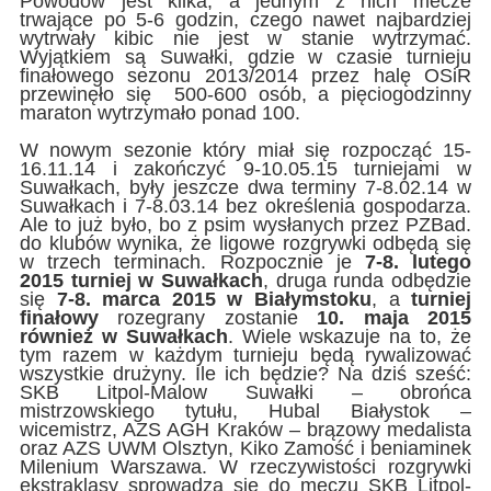
Powodów jest kilka, a jednym z nich mecze
trwające po 5-6 godzin, czego nawet najbardziej
wytrwały kibic nie jest w stanie wytrzymać.
Wyjątkiem są Suwałki, gdzie w czasie turnieju
finałowego sezonu 2013/2014 przez halę OSiR
przewinęło się 500-600 osób, a pięciogodzinny
maraton wytrzymało ponad 100.
W nowym sezonie który miał się rozpocząć 15-
16.11.14 i zakończyć 9-10.05.15 turniejami w
Suwałkach, były jeszcze dwa terminy 7-8.02.14 w
Suwałkach i 7-8.03.14 bez określenia gospodarza.
Ale to już było, bo z psim wysłanych przez PZBad.
do klubów wynika, że ligowe rozgrywki odbędą się
w trzech terminach. Rozpocznie je
7-8. lutego
2015 turniej w Suwałkach
, druga runda odbędzie
się
7-8. marca 2015 w Białymstoku
, a
turniej
finałowy
rozegrany zostanie
10. maja 2015
również w Suwałkach
. Wiele wskazuje na to, że
tym razem w każdym turnieju będą rywalizować
wszystkie drużyny. Ile ich będzie? Na dziś sześć:
SKB Litpol-Malow Suwałki – obrońca
mistrzowskiego tytułu, Hubal Białystok –
wicemistrz, AZS AGH Kraków – brązowy medalista
oraz AZS UWM Olsztyn, Kiko Zamość i beniaminek
Milenium Warszawa. W rzeczywistości rozgrywki
ekstraklasy sprowadzą się do meczu SKB Litpol-