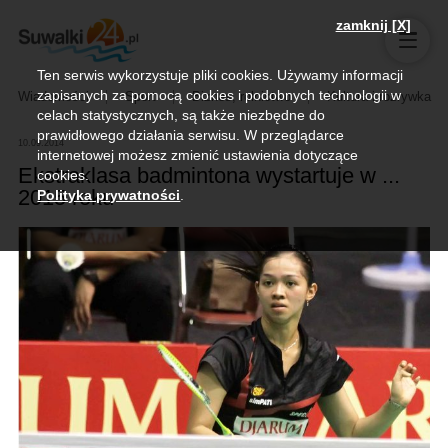
zamknij [X]
Ten serwis wykorzystuje pliki cookies. Używamy informacji
zapisanych za pomocą cookies i podobnych technologii w
Wiadomości
Sport
Biznes, rolnictwo
Kultura i rozrywka
celach statystycznych, są także niezbędne do
prawidłowego działania serwisu. W przeglądarce
10.09.2014
internetowej możesz zmienić ustawienia dotyczące
Ekstraklasa badmintona wystartuje w ...
cookies.
2015 roku
Polityka prywatności
.