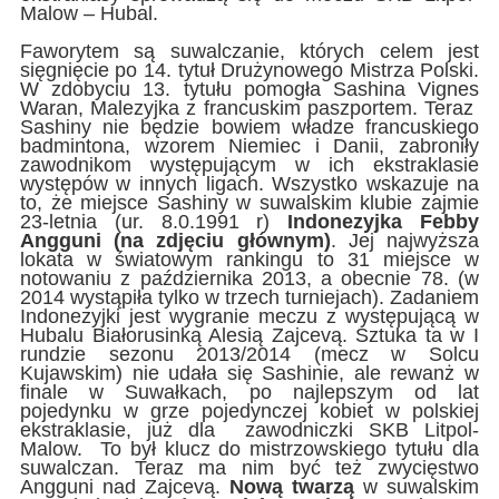
Malow – Hubal.
Faworytem są suwalczanie, których celem jest
sięgnięcie po 14. tytuł Drużynowego Mistrza Polski.
W zdobyciu 13. tytułu pomogła Sashina Vignes
Waran, Malezyjka z francuskim paszportem. Teraz
Sashiny nie będzie bowiem władze francuskiego
badmintona, wzorem Niemiec i Danii, zabroniły
zawodnikom występującym w ich ekstraklasie
występów w innych ligach. Wszystko wskazuje na
to, że miejsce Sashiny w suwalskim klubie zajmie
23-letnia (ur. 8.0.1991 r)
Indonezyjka Febby
Angguni (na zdjęciu głównym)
. Jej najwyższa
lokata w światowym rankingu to 31 miejsce w
notowaniu z października 2013, a obecnie 78. (w
2014 wystąpiła tylko w trzech turniejach). Zadaniem
Indonezyjki jest wygranie meczu z występującą w
Hubalu Białorusinką Alesią Zajcevą. Sztuka ta w I
rundzie sezonu 2013/2014 (mecz w Solcu
Kujawskim) nie udała się Sashinie, ale rewanż w
finale w Suwałkach, po najlepszym od lat
pojedynku w grze pojedynczej kobiet w polskiej
ekstraklasie, już dla zawodniczki SKB Litpol-
Malow. To był klucz do mistrzowskiego tytułu dla
suwalczan. Teraz ma nim być też zwycięstwo
Angguni nad Zajcevą.
Nową twarzą
w suwalskim