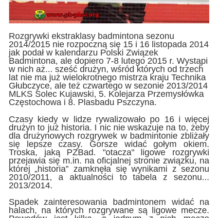
Rozgrywki ekstraklasy badmintona sezonu
2014/2015 nie rozpoczną się 15 i 16 listopada 2014
jak podał w kalendarzu Polski Związek
Badmintona, ale dopiero 7-8 lutego 2015 r. Wystąpi
w nich aż... sześć drużyn, wśród których od trzech
lat nie ma już wielokrotnego mistrza kraju Technika
Głubczyce, ale też czwartego w sezonie 2013/2014
MLKS Solec Kujawski, 5. Kolejarza Przemysłówka
Częstochowa i 8. Plasbadu Pszczyna.
Czasy kiedy w lidze rywalizowało po 16 i więcej
drużyn to już historia. I nic nie wskazuje na to, żeby
dla drużynowych rozgrywek w badmintonie zbliżały
się lepsze czasy. Gorsze widać gołym okiem.
Troska, jaką PZBad. "otacza" ligowe rozgrywki
przejawia się m.in. na oficjalnej stronie związku, na
której „historia” zamknęła się wynikami z sezonu
2010/2011, a aktualności to tabela z sezonu...
2013/2014.
Spadek zainteresowania badmintonem widać na
halach, na których rozgrywane są ligowe mecze.