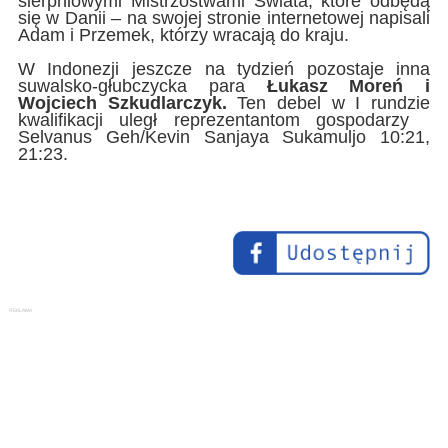
sierpniowymi Mistrzostwami Świata, które odbędą
się w Danii – na swojej stronie internetowej napisali
Adam i Przemek, którzy wracają do kraju.
W Indonezji jeszcze na tydzień pozostaje inna
suwalsko-głubczycka para
Łukasz Moreń i
Wojciech Szkudlarczyk.
Ten debel w I rundzie
kwalifikacji uległ reprezentantom gospodarzy
Selvanus Geh/Kevin Sanjaya Sukamuljo 10:21,
21:23.