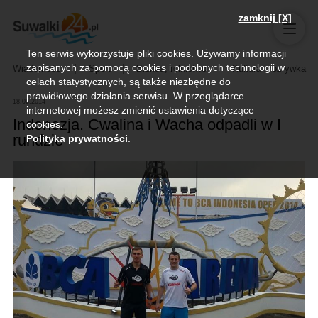
zamknij [X]
Ten serwis wykorzystuje pliki cookies. Używamy informacji
zapisanych za pomocą cookies i podobnych technologii w
Wiadomości
Sport
Biznes, rolnictwo
Kultura i rozrywka
celach statystycznych, są także niezbędne do
prawidłowego działania serwisu. W przeglądarce
18.06.2014
internetowej możesz zmienić ustawienia dotyczące
Indonezja. Cwalina i Wacha odpadli w I
cookies.
rundzie
Polityka prywatności
.