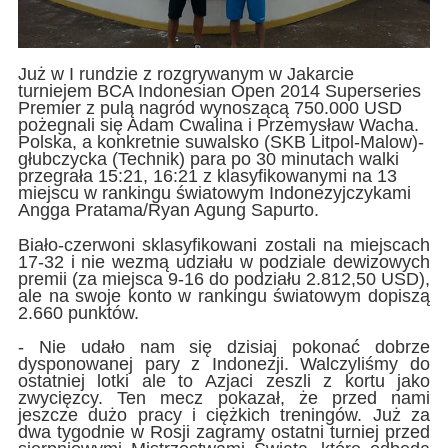
Już w I rundzie z rozgrywanym w Jakarcie
turniejem BCA Indonesian Open 2014 Superseries
Premier z pulą nagród wynoszącą 750.000 USD
pożegnali się Adam Cwalina i Przemysław Wacha.
Polska, a konkretnie suwalsko (SKB Litpol-Malow)-
głubczycka (Technik) para po 30 minutach walki
przegrała 15:21, 16:21 z klasyfikowanymi na 13
miejscu w rankingu światowym Indonezyjczykami
Angga Pratama/Ryan Agung Sapurto.
Biało-czerwoni sklasyfikowani zostali na miejscach
17-32 i nie wezmą udziału w podziale dewizowych
premii (za miejsca 9-16 do podziału 2.812,50 USD),
ale na swoje konto w rankingu światowym dopiszą
2.660 punktów.
- Nie udało nam się dzisiaj pokonać dobrze
dysponowanej pary z Indonezji. Walczyliśmy do
ostatniej lotki ale to Azjaci zeszli z kortu jako
zwycięzcy. Ten mecz pokazał, że przed nami
jeszcze dużo pracy i ciężkich treningów. Już za
dwa tygodnie w Rosji zagramy ostatni turniej przed