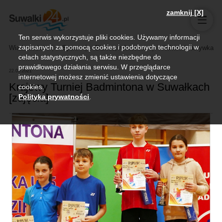
zamknij [X]
Ten serwis wykorzystuje pliki cookies. Używamy informacji
zapisanych za pomocą cookies i podobnych technologii w
Wiadomości
Sport
Biznes, rolnictwo
Kultura i rozrywka
celach statystycznych, są także niezbędne do
prawidłowego działania serwisu. W przeglądarce
22.03.2021
internetowej możesz zmienić ustawienia dotyczące
Krajowy Turniej Badmintona w Suwałkach
cookies.
[zdjęcia]
Polityka prywatności
.