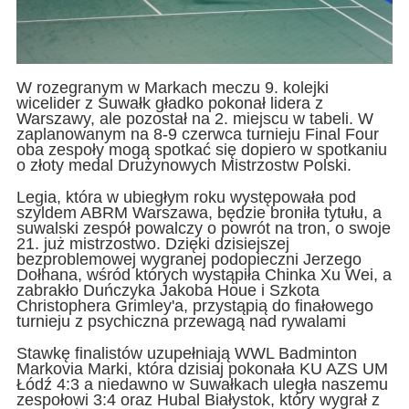
W rozegranym w Markach meczu 9. kolejki
wicelider z Suwałk gładko pokonał lidera z
Warszawy, ale pozostał na 2. miejscu w tabeli. W
zaplanowanym na 8-9 czerwca turnieju Final Four
oba zespoły mogą spotkać się dopiero w spotkaniu
o złoty medal Drużynowych Mistrzostw Polski.
Legia, która w ubiegłym roku występowała pod
szyldem ABRM Warszawa, będzie broniła tytułu, a
suwalski zespół powalczy o powrót na tron, o swoje
21. już mistrzostwo. Dzięki dzisiejszej
bezproblemowej wygranej podopieczni Jerzego
Dołhana, wśród których wystąpiła Chinka Xu Wei, a
zabrakło Duńczyka Jakoba Houe i Szkota
Christophera Grimley'a, przystąpią do finałowego
turnieju z psychiczna przewagą nad rywalami
Stawkę finalistów uzupełniają WWL Badminton
Markovia Marki, która dzisiaj pokonała KU AZS UM
Łódź 4:3 a niedawno w Suwałkach uległa naszemu
zespołowi 3:4 oraz Hubal Białystok, który wygrał z