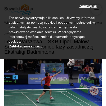
zamknij [X]
Ten serwis wykorzystuje pliki cookies. Używamy informacji
zapisanych za pomocą cookies i podobnych technologii w
Wiadomości
Sport
Biznes, rolnictwo
Kultura i rozrywka
celach statystycznych, są także niezbędne do
prawidłowego działania serwisu. W przeglądarce
18.05.2026
internetowej możesz zmienić ustawienia dotyczące
Legia Warszawa – SKB Lipol- Malow
cookies.
Suwałki 1:6 na koniec fazy zasadniczej
Polityka prywatności
.
Ekstraligi Badmintona