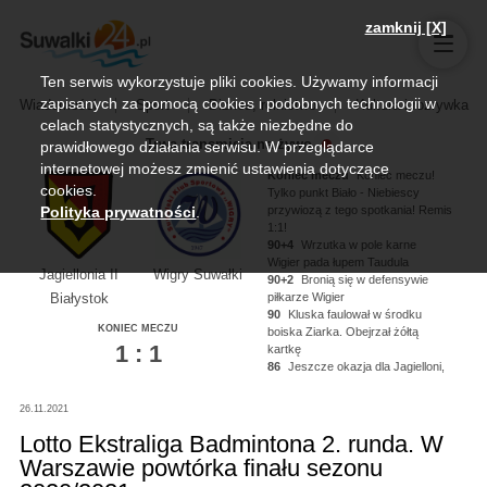
zamknij [X]
Ten serwis wykorzystuje pliki cookies. Używamy informacji
zapisanych za pomocą cookies i podobnych technologii w
Wiadomości
Sport
Biznes, rolnictwo
Kultura i rozrywka
celach statystycznych, są także niezbędne do
Trwa transmisja na żywo
prawidłowego działania serwisu. W przeglądarce
internetowej możesz zmienić ustawienia dotyczące
Koniec meczu
Koniec meczu!
cookies.
Tylko punkt Biało - Niebiescy
przywiozą z tego spotkania! Remis
Polityka prywatności
.
1:1!
90+4
Wrzutka w pole karne
Wigier pada łupem Taudula
Jagiellonia II
Wigry Suwałki
90+2
Bronią się w defensywie
piłkarze Wigier
Białystok
90
Kluska faulował w środku
KONIEC MECZU
boiska Ziarka. Obejrzał żółtą
1 : 1
kartkę
86
Jeszcze okazja dla Jagielloni,
Kononau miał piłkę na nodze ale
nie zdołał oddać strzału!
26.11.2021
84
Kluska dogrywa na głowę
Noworyty, strzał niecelny!
Lotto Ekstraliga Badmintona 2. runda. W
Warszawie powtórka finału sezonu