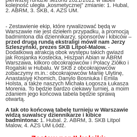
kolejność uległa „kosmetycznej” zmianie: 1. Hubal,
2. ABRM, 3. SKB, 4. AZS UM.
- Zestawienie ekip, które rywalizować będą w
Warszawie nie jest dziełem przypadku, a promocją
badmintona dla dziennikarzy, sponsorów i kibiców –
przed drugą rundą ekstraligi mówił nam Jerzy
Szleszyński, prezes SKB Litpol-Malow.
-
Dodatkową atrakcją obok występu takich gwiazd
jak Rosjanka Kostecka, Hiszpan Abian w ABRM
Warszawa, kilkoro obcokrajowców i Polacy Ziółko i
Rogalski w Hubalu. W SKB z obcokrajowców
zobaczymy m.in.: obcokrajowców Mariię Ulytinę,
Anastasiyę Khomich, Danylo Bosniuka i Emila
Holsta, a także naszych Michała Łogosza Łukasza
Morenia. To będzie bardzo ciekawy turniej, a moim
zdaniem jego końcowa tabela będzie sprawą
otwartą.
A tak oto końcową tabelę turnieju w Warszawie
widzą suwalscy dziennikarze i kibice
badmintona:
1. Hubal. 2. ABRM, 3. SKB Litpol
Malow, 4. AZS UM Łódź.