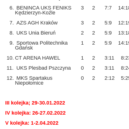
6.
BENINCA UKS FENIKS
3
2
7:7
14:
Kędzierzyn-Koźle
7.
AZS AGH Kraków
3
2
5:9
12:1
8.
UKS Unia Bieruń
2
2
5:9
13:1
9.
Sportowa Politechnika
1
2
5:9
14:1
Gdańsk
10.
CT ARENA HAWEL
1
2
3:11
8:2
11.
UKS Plesbad Pszczyna
0
2
3:11
8:2
12.
MKS Spartakus
0
2
2:12
5:2
Niepołomice
III kolejka; 29-30.01.2022
IV kolejka: 26-27.02.2022
V kolejka: 1-2.04.2022