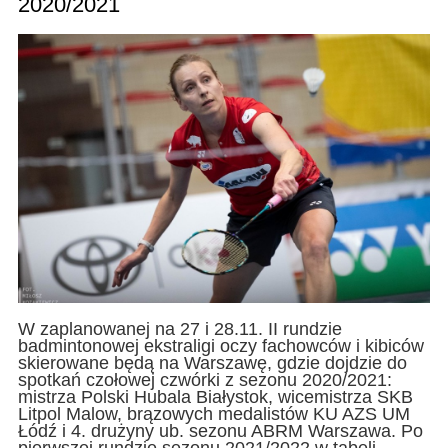
2020/2021
W zaplanowanej na 27 i 28.11. II rundzie
badmintonowej ekstraligi oczy fachowców i kibiców
skierowane będą na Warszawę, gdzie dojdzie do
spotkań czołowej czwórki z sezonu 2020/2021:
mistrza Polski Hubala Białystok, wicemistrza SKB
Litpol Malow, brązowych medalistów KU AZS UM
Łódź i 4. drużyny ub. sezonu ABRM Warszawa. Po
pierwszej rundzie sezonu 2021/2022 w tabeli