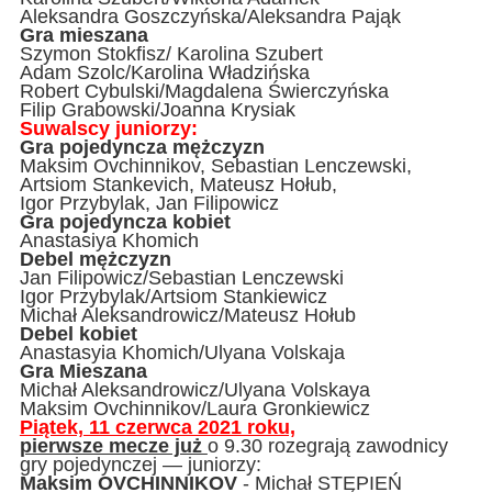
Aleksandra Goszczyńska/Aleksandra Pająk
Gra mieszana
Szymon Stokfisz/ Karolina Szubert
Adam Szolc/Karolina Władzińska
Robert Cybulski/Magdalena Świerczyńska
Filip Grabowski/Joanna Krysiak
Suwalscy juniorzy:
Gra pojedyncza mężczyzn
Maksim Ovchinnikov, Sebastian Lenczewski,
Artsiom Stankevich, Mateusz Hołub,
Igor Przybylak, Jan Filipowicz
Gra pojedyncza kobiet
Anastasiya Khomich
Debel mężczyzn
Jan Filipowicz/Sebastian Lenczewski
Igor Przybylak/Artsiom Stankiewicz
Michał Aleksandrowicz/Mateusz Hołub
Debel kobiet
Anastasyia Khomich/Ulyana Volskaja
Gra Mieszana
Michał Aleksandrowicz/Ulyana Volskaya
Maksim Ovchinnikov/Laura Gronkiewicz
Piątek, 11 czerwca 2021 roku,
pierwsze mecze już
o 9.30 rozegrają zawodnicy
gry pojedynczej — juniorzy:
Maksim OVCHINNIKOV
- Michał STĘPIEŃ