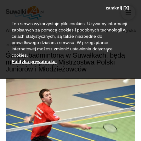
zamknij [X]
Ten serwis wykorzystuje pliki cookies. Używamy informacji
zapisanych za pomocą cookies i podobnych technologii w
Wiadomości
Sport
Biznes, rolnictwo
Kultura i rozrywka
celach statystycznych, są także niezbędne do
prawidłowego działania serwisu. W przeglądarce
09.06.2021
internetowej możesz zmienić ustawienia dotyczące
Święto badmintona w Suwałkach, będą
cookies.
medalowe plony. Mistrzostwa Polski
Polityka prywatności
.
Juniorów i Młodzieżowców