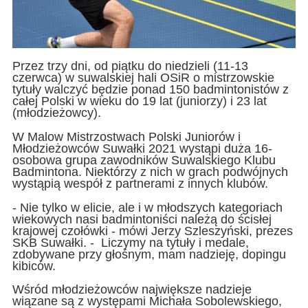
Przez trzy dni, od piątku do niedzieli (11-13
czerwca) w suwalskiej hali OSiR o mistrzowskie
tytuły walczyć będzie ponad 150 badmintonistów z
całej Polski w wieku do 19 lat (juniorzy) i 23 lat
(młodzieżowcy).
W Malow Mistrzostwach Polski Juniorów i
Młodzieżowców Suwałki 2021 wystąpi duża 16-
osobowa grupa zawodników Suwalskiego Klubu
Badmintona. Niektórzy z nich w grach podwójnych
wystąpią wespół z partnerami z innych klubów.
- Nie tylko w elicie, ale i w młodszych kategoriach
wiekowych nasi badmintoniści należą do ścisłej
krajowej czołówki - mówi Jerzy Szleszyński, prezes
SKB Suwałki. - Liczymy na tytuły i medale,
zdobywane przy głośnym, mam nadzieję, dopingu
kibiców.
Wśród młodzieżowców największe nadzieje
wiązane są z występami Michała Sobolewskiego,