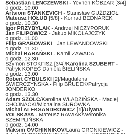
Sebastian LENCZEWSKI
- Yevhen KOBZAR [3/4]
o godz. 10.00
Artsiom STANKEVICH
- Stanisław GUŹDZIOŁ
Mateusz HOŁUB
[5/8] - Konrad BEDNAREK
o godz. 10.30
Igor PRZYBYLAK
- Andrzej NICZYPORUK
Jan FILIPOWICZ
- Jakub MIKOŁAJCZYK
o godz. 11.00
Filip GRABOWSKI
- Jan LEWANDOWSKI
o godz. 11.30
Michał BARAŃSKI
- Kamil ZAWADA
o godz. 12.30
Szymon STOKFISZ [3/4]/
Karolina SZUBERT
-
Patryk KOPEĆ Daniela BIELIŃSKA
o godz. 13.00
Robert CYBULSKI
[2]/Magdalena
ŚWIERCZYŃSKA - Filip BRUDEK/Patrycja
JONDERKO
o godz. 13.30
Adam SZOLC
/Karolina WŁADZIŃSKA - Maciej
CHOJNACKI/Michalina SURÓWKA
Michał ALEKSANDROWICZ [1]/Ulyana
VOLSKAYA
- Mateusz RAWIAK/Weronika
SZEMPLIŃSKA
o godz. 14.00
Maksim OVCHINNIKOV
/Laura GRONKIEWICZ -