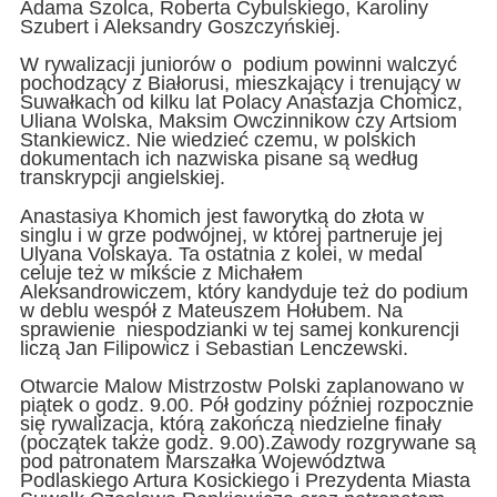
Adama Szolca, Roberta Cybulskiego, Karoliny
Szubert i Aleksandry Goszczyńskiej.
W rywalizacji juniorów o podium powinni walczyć
pochodzący z Białorusi, mieszkający i trenujący w
Suwałkach od kilku lat Polacy Anastazja Chomicz,
Uliana Wolska, Maksim Owczinnikow czy Artsiom
Stankiewicz. Nie wiedzieć czemu, w polskich
dokumentach ich nazwiska pisane są według
transkrypcji angielskiej.
Anastasiya Khomich jest faworytką do złota w
singlu i w grze podwójnej, w której partneruje jej
Ulyana Volskaya. Ta ostatnia z kolei, w medal
celuje też w mikście z Michałem
Aleksandrowiczem, który kandyduje też do podium
w deblu wespół z Mateuszem Hołubem. Na
sprawienie niespodzianki w tej samej konkurencji
liczą Jan Filipowicz i Sebastian Lenczewski.
Otwarcie Malow Mistrzostw Polski zaplanowano w
piątek o godz. 9.00. Pół godziny później rozpocznie
się rywalizacja, którą zakończą niedzielne finały
(początek także godz. 9.00).Zawody rozgrywane są
pod patronatem Marszałka Województwa
Podlaskiego Artura Kosickiego i Prezydenta Miasta