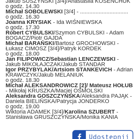
Jakub SUSZYŃSKI [3/4]/Anastasiia KOSENCHUK
o godz. 14.30
Michał SOBOLEWSKI
[3/4] - ...............................
o godz. 16.30
Joanna KRYSIAK
- Ida WIŚNIEWSKA
o godz. 17.30
Robert CYBULSKI
/Szymon CYBULSKI - Adam
BOGACZ/Piotr GAJDA
Michał BARAŃSKI
/Bartosz GROCHOWSKI -
Łukasz CIMOSZ [3/4]/Patryk KORDEK
o godz. 18.00
Jan FILIPOWICZ/Sebastian LENCZEWSKI
-
Jakub MIKOŁAJCZAK/Jakub STANDAR
Igor PRZYBYLAK/Artsiom STANKEVICH
- Adrian
KRAWCZYK/Jakub MELANIUK
o godz. 18.30
Michał ALEKSANDROWICZ [2]/ Mateusz HOŁUB
- Mikołaj KRUSZKA/Maciej OSMOLSKI
Aleksandra GOSZCZYŃSKA
/Aleksandra PAJĄK -
Daniela BIELIŃSKA/Patrycja JONDERKO
o godz. 19.00
Wiktoria ADAMEK [3/4]/
Karolina SZUBERT
-
Stanisława GRUSZCZYŃSKA/Monika KANIA