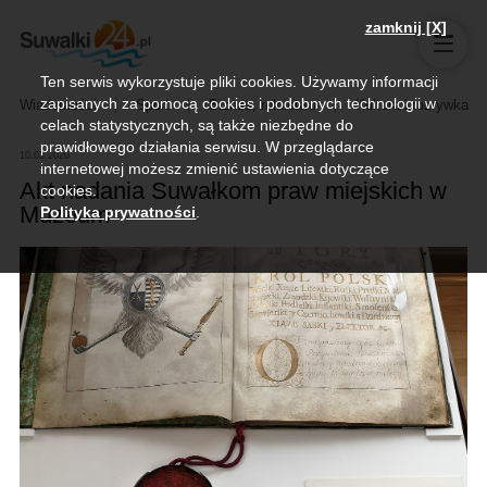
zamknij [X]
Ten serwis wykorzystuje pliki cookies. Używamy informacji
zapisanych za pomocą cookies i podobnych technologii w
Wiadomości
Sport
Biznes, rolnictwo
Kultura i rozrywka
celach statystycznych, są także niezbędne do
prawidłowego działania serwisu. W przeglądarce
10.03.2020
internetowej możesz zmienić ustawienia dotyczące
Akt nadania Suwałkom praw miejskich w
cookies.
Muzeum
Polityka prywatności
.