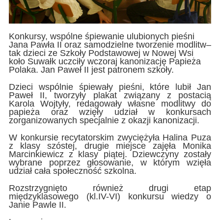
Konkursy, wspólne śpiewanie ulubionych pieśni
Jana Pawła II oraz samodzielne tworzenie modlitw–
tak dzieci ze Szkoły Podstawowej w Nowej Wsi
koło Suwałk uczciły wczoraj kanonizację Papieża
Polaka. Jan Paweł II jest patronem szkoły.
Dzieci wspólnie śpiewały pieśni, które lubił Jan
Paweł II, tworzyły plakat związany z postacią
Karola Wojtyły, redagowały własne modlitwy do
papieża oraz wzięły udział w konkursach
zorganizowanych specjalnie z okazji kanonizacji.
W konkursie recytatorskim zwyciężyła Halina Puza
z klasy szóstej, drugie miejsce zajęła Monika
Marcinkiewicz z klasy piątej. Dziewczyny zostały
wybrane poprzez głosowanie, w którym wzięła
udział cała społeczność szkolna.
Rozstrzygnięto również drugi etap
międzyklasowego (kl.IV-VI) konkursu wiedzy o
Janie Pawle II.