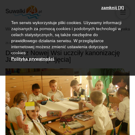
zamknij [X]
Ten serwis wykorzystuje pliki cookies. Używamy informacji
zapisanych za pomocą cookies i podobnych technologii w
Wiadomości
Sport
Biznes, rolnictwo
Kultura i rozrywka
celach statystycznych, są także niezbędne do
prawidłowego działania serwisu. W przeglądarce
26.04.2014
internetowej możesz zmienić ustawienia dotyczące
Dzieci z Nowej Wsi uczciły kanonizację
cookies.
Jana Pawła II [zdjęcia]
Polityka prywatności
.