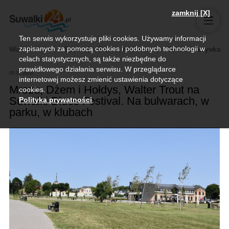
zamknij [X]
Ten serwis wykorzystuje pliki cookies. Używamy informacji
zapisanych za pomocą cookies i podobnych technologii w
Wiadomości
Sport
Biznes, rolnictwo
Kultura i rozrywka
celach statystycznych, są także niezbędne do
prawidłowego działania serwisu. W przeglądarce
05.07.2023
internetowej możesz zmienić ustawienia dotyczące
Mrozu, Dżem i Hołdys, Walter Trout na
cookies.
Suwałki Blues Festival. Na bulwarach, w
Polityka prywatności
.
parku, w klubach