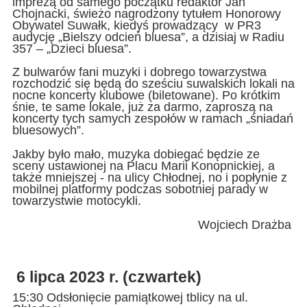
imprezą od samego początku redaktor Jan
Chojnacki, świeżo nagrodzony tytułem Honorowy
Obywatel Suwałk, kiedyś prowadzący w PR3
audycję „Bielszy odcień bluesa”, a dzisiaj w Radiu
357 – „Dzieci bluesa”.
Z bulwarów fani muzyki i dobrego towarzystwa
rozchodzić się będą do sześciu suwalskich lokali na
nocne koncerty klubowe (biletowane). Po krótkim
śnie, te same lokale, już za darmo, zaproszą na
koncerty tych samych zespołów w ramach „śniadań
bluesowych”.
Jakby było mało, muzyka dobiegać będzie ze
sceny ustawionej na Placu Marii Konopnickiej, a
także mniejszej - na ulicy Chłodnej, no i popłynie z
mobilnej platformy podczas sobotniej parady w
towarzystwie motocykli.
Wojciech Drażba
6 lipca 2023 r. (czwartek)
15:30 Odsłonięcie pamiątkowej tblicy na ul.