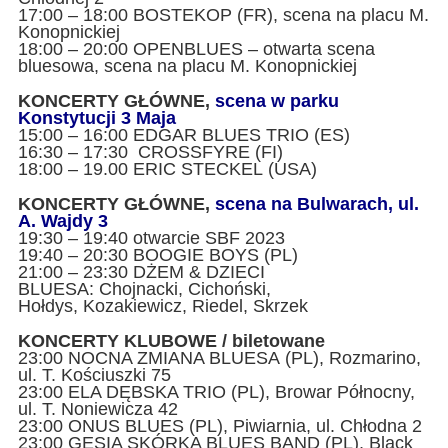
17:00 – 18:00 BOSTEKOP (FR), scena na placu M.
Konopnickiej
18:00 – 20:00 OPENBLUES – otwarta scena
bluesowa, scena na placu M. Konopnickiej
KONCERTY GŁÓWNE,
scena w parku
Konstytucji 3 Maja
15:00 – 16:00 EDGAR BLUES TRIO (ES)
16:30 – 17:30 CROSSFYRE (FI)
18:00 – 19.00 ERIC STECKEL (USA)
KONCERTY GŁÓWNE,
scena na Bulwarach, ul.
A. Wajdy 3
19:30 – 19:40 otwarcie SBF 2023
19:40 – 20:30 BOOGIE BOYS (PL)
21:00 – 23:30 DŻEM & DZIECI
BLUESA: Chojnacki, Cichoński,
Hołdys, Kozakiewicz, Riedel, Skrzek
KONCERTY KLUBOWE / biletowane
23:00 NOCNA ZMIANA BLUESA (PL), Rozmarino,
ul. T. Kościuszki 75
23:00 ELA DĘBSKA TRIO (PL), Browar Północny,
ul. T. Noniewicza 42
23:00 ONUS BLUES (PL), Piwiarnia, ul. Chłodna 2
23:00 GĘSIA SKÓRKA BLUES BAND (PL), Black