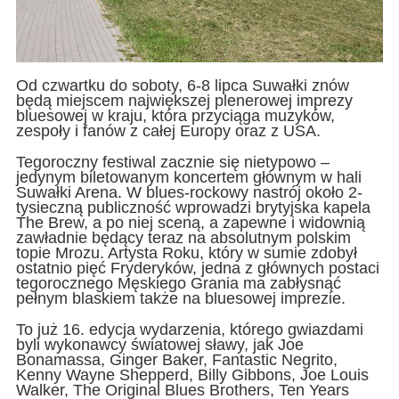
Od czwartku do soboty, 6-8 lipca Suwałki znów
będą miejscem największej plenerowej imprezy
bluesowej w kraju, która przyciąga muzyków,
zespoły i fanów z całej Europy oraz z USA.
Tegoroczny festiwal zacznie się nietypowo –
jedynym biletowanym koncertem głównym w hali
Suwałki Arena. W blues-rockowy nastrój około 2-
tysieczną publiczność wprowadzi brytyjska kapela
The Brew, a po niej sceną, a zapewne i widownią
zawładnie będący teraz na absolutnym polskim
topie Mrozu. Artysta Roku, który w sumie zdobył
ostatnio pięć Fryderyków, jedna z głównych postaci
tegorocznego Męskiego Grania ma zabłysnąć
pełnym blaskiem także na bluesowej imprezie.
To już 16. edycja wydarzenia, którego gwiazdami
byli wykonawcy światowej sławy, jak Joe
Bonamassa, Ginger Baker, Fantastic Negrito,
Kenny Wayne Shepperd, Billy Gibbons, Joe Louis
Walker, The Original Blues Brothers, Ten Years