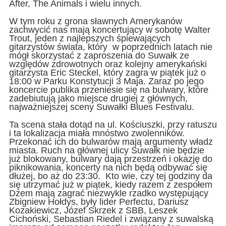
After, The Animals i wielu innych.
W tym roku z grona sławnych Amerykanów
zachwycić nas mają koncertujący w sobotę Walter
Trout, jeden z najlepszych śpiewających
gitarzystów świata, który w poprzednich latach nie
mógł skorzystać z zaproszenia do Suwałk ze
względów zdrowotnych oraz kolejny amerykański
gitarzysta Eric Steckel, który zagra w piątek już o
18:00 w Parku Konstytucji 3 Maja. Zaraz po jego
koncercie publika przeniesie się na bulwary, które
zadebiutują jako miejsce drugiej z głównych,
najważniejszej sceny Suwałki Blues Festivalu.
Ta scena stała dotąd na ul. Kościuszki, przy ratuszu
i ta lokalizacja miała mnóstwo zwolenników.
Przekonać ich do bulwarów mają argumenty władz
miasta. Ruch na głównej ulicy Suwałk nie będzie
już blokowany, bulwary dają przestrzeń i okazję do
piknikowania, koncerty na nich będą odbywać się
dłużej, bo aż do 23:30. Kto wie, czy tej godziny da
się utrzymać już w piątek, kiedy razem z zespołem
Dżem mają zagrać niezwykle rzadko występujący
Zbigniew Hołdys, były lider Perfectu, Dariusz
Kozakiewicz, Józef Skrzek z SBB, Leszek
Cichoński, Sebastian Riedel i związany z suwalską