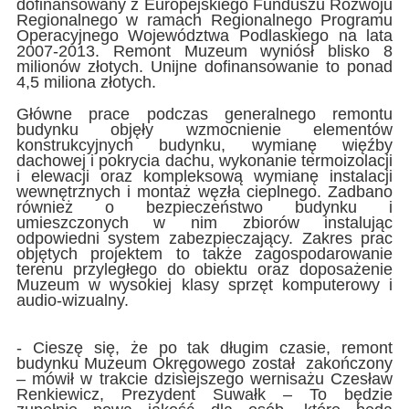
dofinansowany z Europejskiego Funduszu Rozwoju
Regionalnego w ramach Regionalnego Programu
Operacyjnego Województwa Podlaskiego na lata
2007-2013. Remont Muzeum wyniósł blisko 8
milionów złotych. Unijne dofinansowanie to ponad
4,5 miliona złotych.
Główne prace podczas generalnego remontu
budynku objęły wzmocnienie elementów
konstrukcyjnych budynku, wymianę więźby
dachowej i pokrycia dachu, wykonanie termoizolacji
i elewacji oraz kompleksową wymianę instalacji
wewnętrznych i montaż węzła cieplnego. Zadbano
również o bezpieczeństwo budynku i
umieszczonych w nim zbiorów instalując
odpowiedni system zabezpieczający. Zakres prac
objętych projektem to także zagospodarowanie
terenu przyległego do obiektu oraz doposażenie
Muzeum w wysokiej klasy sprzęt komputerowy i
audio-wizualny.
- Cieszę się, że po tak długim czasie, remont
budynku Muzeum Okręgowego został zakończony
– mówił w trakcie dzisiejszego wernisażu Czesław
Renkiewicz, Prezydent Suwałk – To będzie