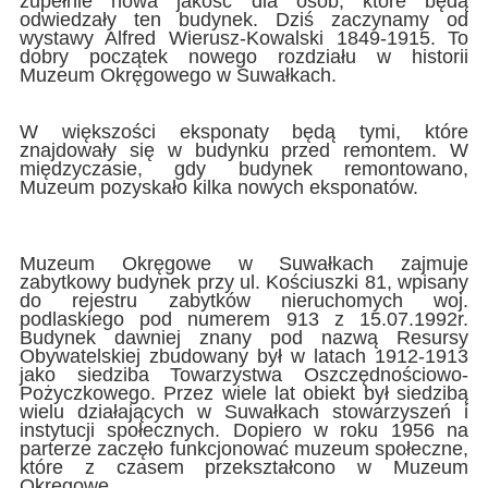
zupełnie nowa jakość dla osób, które będą
odwiedzały ten budynek. Dziś zaczynamy od
wystawy Alfred Wierusz-Kowalski 1849-1915. To
dobry początek nowego rozdziału w historii
Muzeum Okręgowego w Suwałkach.
W większości eksponaty będą tymi, które
znajdowały się w budynku przed remontem. W
międzyczasie, gdy budynek remontowano,
Muzeum pozyskało kilka nowych eksponatów.
Muzeum Okręgowe w Suwałkach zajmuje
zabytkowy budynek przy ul. Kościuszki 81, wpisany
do rejestru zabytków nieruchomych woj.
podlaskiego pod numerem 913 z 15.07.1992r.
Budynek dawniej znany pod nazwą Resursy
Obywatelskiej zbudowany był w latach 1912-1913
jako siedziba Towarzystwa Oszczędnościowo-
Pożyczkowego. Przez wiele lat obiekt był siedzibą
wielu działających w Suwałkach stowarzyszeń i
instytucji społecznych. Dopiero w roku 1956 na
parterze zaczęło funkcjonować muzeum społeczne,
które z czasem przekształcono w Muzeum
Okręgowe.