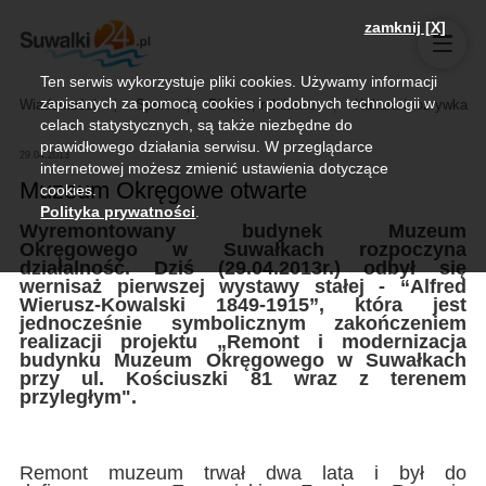
zamknij [X]
Ten serwis wykorzystuje pliki cookies. Używamy informacji
zapisanych za pomocą cookies i podobnych technologii w
Wiadomości
Sport
Biznes, rolnictwo
Kultura i rozrywka
celach statystycznych, są także niezbędne do
prawidłowego działania serwisu. W przeglądarce
29.04.2013
internetowej możesz zmienić ustawienia dotyczące
Muzeum Okręgowe otwarte
cookies.
Polityka prywatności
.
Wyremontowany budynek Muzeum
Okręgowego w Suwałkach rozpoczyna
działalność. Dziś (29.04.2013r.) odbył się
wernisaż pierwszej wystawy stałej - “Alfred
Wierusz-Kowalski 1849-1915”, która jest
jednocześnie symbolicznym zakończeniem
realizacji projektu „Remont i modernizacja
budynku Muzeum Okręgowego w Suwałkach
przy ul. Kościuszki 81 wraz z terenem
przyległym".
Remont muzeum trwał dwa lata i był do