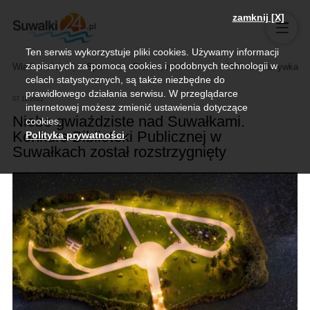
zamknij [X]
Ten serwis wykorzystuje pliki cookies. Używamy informacji
zapisanych za pomocą cookies i podobnych technologii w
Wiadomości
Sport
Biznes, rolnictwo
Kultura i rozrywka
celach statystycznych, są także niezbędne do
prawidłowego działania serwisu. W przeglądarce
07.11.2021
internetowej możesz zmienić ustawienia dotyczące
Niebo gwiaździste nad Suwałkami.
cookies.
Konkurs Biblioteki Publicznej w
Polityka prywatności
.
Suwałkach został rozstrzygnięty