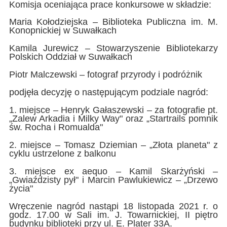
Komisja oceniająca prace konkursowe w składzie:
Maria Kołodziejska – Biblioteka Publiczna im. M.
Konopnickiej w Suwałkach
Kamila Jurewicz – Stowarzyszenie Bibliotekarzy
Polskich Oddział w Suwałkach
Piotr Malczewski – fotograf przyrody i podróżnik
podjęła decyzję o następującym podziale nagród:
1. miejsce – Henryk Gałaszewski – za fotografie pt.
„Zalew Arkadia i Milky Way" oraz „Startrails pomnik
św. Rocha i Romualda"
2. miejsce – Tomasz Dziemian – „Złota planeta" z
cyklu ustrzelone z balkonu
3. miejsce ex aequo – Kamil Skarżyński –
„Gwiaździsty pył" i Marcin Pawlukiewicz – „Drzewo
życia"
Wręczenie nagród nastąpi 18 listopada 2021 r. o
godz. 17.00 w Sali im. J. Towarnickiej, II piętro
budynku biblioteki przy ul. E. Plater 33A.