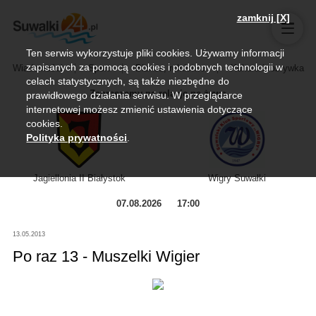
zamknij [X]
Ten serwis wykorzystuje pliki cookies. Używamy informacji
zapisanych za pomocą cookies i podobnych technologii w
Wiadomości
Sport
Biznes, rolnictwo
Kultura i rozrywka
celach statystycznych, są także niezbędne do
Zapraszamy na relację na żywo
prawidłowego działania serwisu. W przeglądarce
internetowej możesz zmienić ustawienia dotyczące
cookies.
Polityka prywatności
.
Jagiellonia II Białystok
Wigry Suwałki
07.08.2026
17:00
13.05.2013
Po raz 13 - Muszelki Wigier