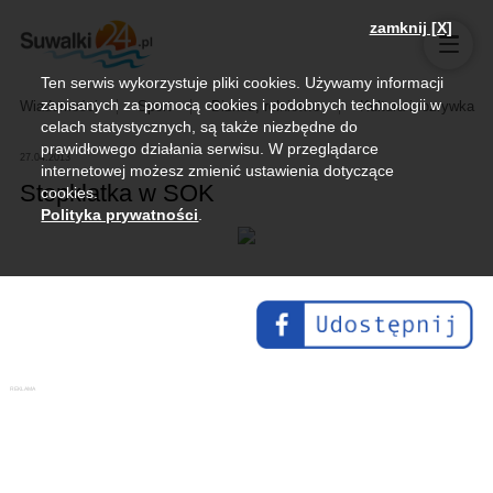
zamknij [X]
Ten serwis wykorzystuje pliki cookies. Używamy informacji
zapisanych za pomocą cookies i podobnych technologii w
Wiadomości
Sport
Biznes, rolnictwo
Kultura i rozrywka
celach statystycznych, są także niezbędne do
prawidłowego działania serwisu. W przeglądarce
27.04.2013
internetowej możesz zmienić ustawienia dotyczące
Stopklatka w SOK
cookies.
Polityka prywatności
.