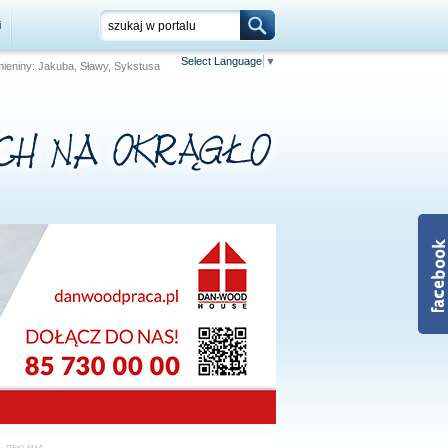
i
Select Language
▼
Imieniny: Jakuba, Sławy, Sykstusa