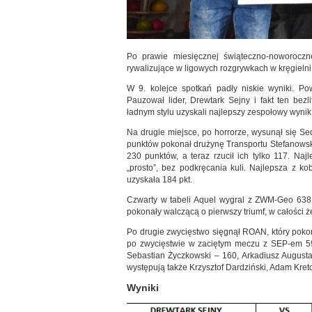
Po prawie miesięcznej świąteczno-noworoczne
rywalizujące w ligowych rozgrywkach w kręgieln
W 9. kolejce spotkań padły niskie wyniki. P
Pauzował lider, Drewtark Sejny i fakt ten be
ładnym stylu uzyskali najlepszy zespołowy wynik,
Na drugie miejsce, po horrorze, wysunął się S
punktów pokonał drużynę Transportu Stefanowski
230 punktów, a teraz rzucił ich tylko 117. Na
„prosto”, bez podkręcania kuli. Najlepsza z k
uzyskała 184 pkt.
Czwarty w tabeli Aquel wygral z ZWM-Geo 638
pokonały walczącą o pierwszy triumf, w całości
Po drugie zwycięstwo sięgnął ROAN, który poko
po zwycięstwie w zaciętym meczu z SEP-em 595
Sebastian Życzkowski – 160, Arkadiusz Augustaj
występują także Krzysztof Dardziński, Adam Kreto
Wyniki