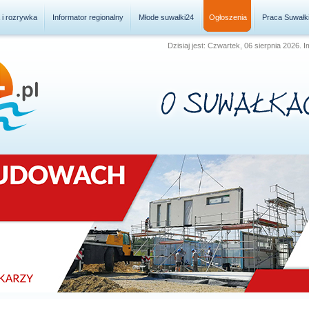
a i rozrywka
Informator regionalny
Młode suwałki24
Ogłoszenia
Praca Suwałk
Dzisiaj jest: Czwartek, 06 sierpnia 2026. 