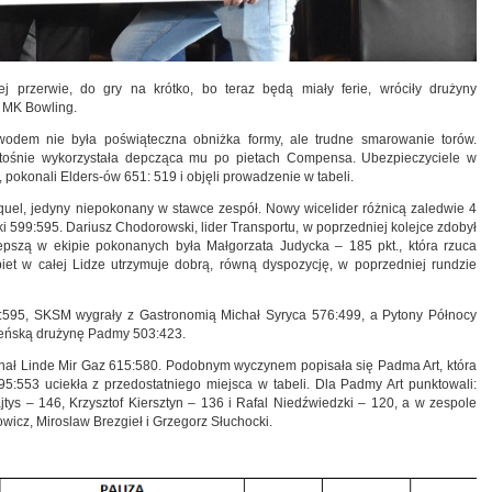
j przerwie, do gry na krótko, bo teraz będą miały ferie, wróciły drużyny
i MK Bowling.
owodem nie była poświąteczna obniżka formy, ale trudne smarowanie torów.
zlitośnie wykorzystała depcząca mu po pietach Compensa. Ubezpieczyciele w
 pokonali Elders-ów 651: 519 i objęli prowadzenie w tabeli.
equel, jedyny niepokonany w stawce zespół. Nowy wicelider różnicą zaledwie 4
 599:595. Dariusz Chodorowski, lider Transportu, w poprzedniej kolejce zdobył
jlepszą w ekipie pokonanych była Małgorzata Judycka – 185 pkt., która rzuca
obiet w całej Lidze utrzymuje dobrą, równą dyspozycję, w poprzedniej rundzie
:595, SKSM wygrały z Gastronomią Michał Syryca 576:499, a Pytony Północy
 żeńską drużynę Padmy 503:423.
nał Linde Mir Gaz 615:580. Podobnym wyczynem popisała się Padma Art, która
:553 uciekła z przedostatniego miejsca w tabeli. Dla Padmy Art punktowali:
tys – 146, Krzysztof Kiersztyn – 136 i Rafal Niedźwiedzki – 120, a w zespole
wicz, Miroslaw Brezgieł i Grzegorz Słuchocki.