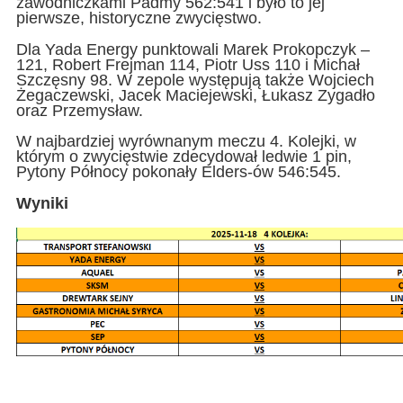
zawodniczkami Padmy 562:541 i było to jej
pierwsze, historyczne zwycięstwo.
Dla Yada Energy punktowali Marek Prokopczyk –
121, Robert Frejman 114, Piotr Uss 110 i Michał
Szczęsny 98. W zepole występują także Wojciech
Żegaczewski, Jacek Maciejewski, Łukasz Zygadło
oraz Przemysław.
W najbardziej wyrównanym meczu 4. Kolejki, w
którym o zwycięstwie zdecydował ledwie 1 pin,
Pytony Północy pokonały Elders-ów 546:545.
Wyniki