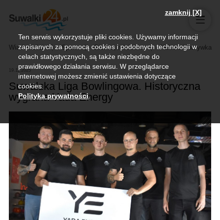
zamknij [X]
Ten serwis wykorzystuje pliki cookies. Używamy informacji
zapisanych za pomocą cookies i podobnych technologii w
Wiadomości
Sport
Biznes, rolnictwo
Kultura i rozrywka
celach statystycznych, są także niezbędne do
prawidłowego działania serwisu. W przeglądarce
19.11.2025
internetowej możesz zmienić ustawienia dotyczące
Suwalska Liga Bowlingowa. Historyczna
cookies.
wygrana Yada Energy
Polityka prywatności
.