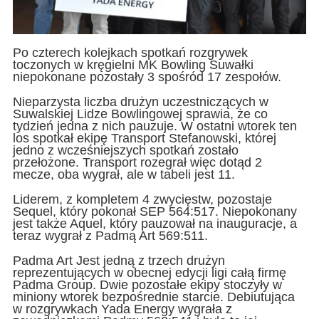
Po czterech kolejkach spotkań rozgrywek
toczonych w kręgielni MK Bowling Suwałki
niepokonane pozostały 3 spośród 17 zespołów.
Nieparzysta liczba drużyn uczestniczących w
Suwalskiej Lidze Bowlingowej sprawia, że co
tydzień jedna z nich pauzuje. W ostatni wtorek ten
los spotkał ekipę Transport Stefanowski, której
jedno z wcześniejszych spotkań zostało
przełożone. Transport rozegrał więc dotąd 2
mecze, oba wygrał, ale w tabeli jest 11.
Liderem, z kompletem 4 zwycięstw, pozostaje
Sequel, który pokonał SEP 564:517. Niepokonany
jest także Aquel, który pauzował na inauguracje, a
teraz wygrał z Padmą Art 569:511.
Padma Art Jest jedną z trzech drużyn
reprezentujących w obecnej edycji ligi całą firmę
Padma Group. Dwie pozostałe ekipy stoczyły w
miniony wtorek bezpośrednie starcie. Debiutująca
w rozgrywkach Yada Energy wygrała z