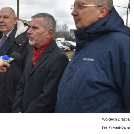
Wojciech Drażba
Fot. Suwalki24.pl