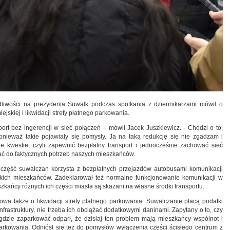
dliwości na prezydenta Suwałk podczas spotkania z dziennikarzami mówił o
skiej i likwidacji strefy płatnego parkowania.
rt bez ingerencji w sieć połączeń – mówił Jacek Juszkiewicz. - Chodzi o to,
onieważ takie pojawiały się pomysły. Ja na taką redukcję się nie zgadzam i
kwestie, czyli zapewnić bezpłatny transport i jednocześnie zachować sieć
ać do faktycznych potrzeb naszych mieszkańców.
a część suwalczan korzysta z bezpłatnych przejazdów autobusami komunikacji
stkich mieszkańców. Zadeklarował też normalne funkcjonowanie komunikacji w
eszkańcy różnych ich części miasta są skazani na własne środki transportu.
a także o likwidacji strefy płatnego parkowania. Suwalczanie płacą podatki
infrastruktury, nie trzeba ich obciążać dodatkowymi daninami. Zapytany o to, czy
 gdzie zaparkować odparł, że dzisiaj ten problem mają mieszkańcy wspólnot i
parkowania. Odniósł się też do pomysłów wyłączenia części ścisłego centrum z