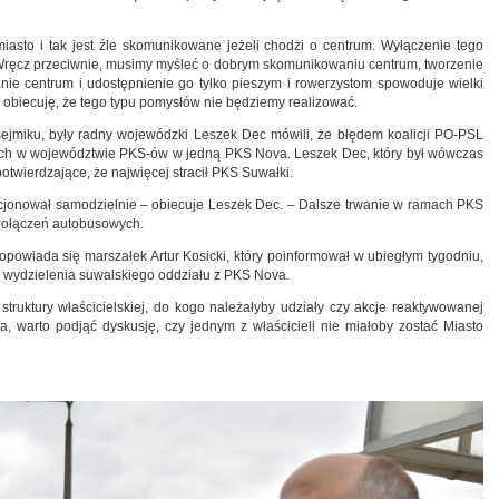
iasto i tak jest źle skomunikowane jeżeli chodzi o centrum. Wyłączenie tego
. Wręcz przeciwnie, musimy myśleć o dobrym skomunikowaniu centrum, tworzenie
anie centrum i udostępnienie go tylko pieszym i rowerzystom spowoduje wielki
 obiecuję, że tego typu pomysłów nie będziemy realizować.
sejmiku, były radny wojewódzki Leszek Dec mówili, że błędem koalicji PO-PSL
cych w województwie PKS-ów w jedną PKS Nova. Leszek Dec, który był wówczas
potwierdzające, że najwięcej stracił PKS Suwałki.
kcjonował samodzielnie – obiecuje Leszek Dec. – Dalsze trwanie w ramach PKS
połączeń autobusowych.
owiada się marszałek Artur Kosicki, który poinformował w ubiegłym tygodniu,
 wydzielenia suwalskiego oddziału z PKS Nova.
truktury właścicielskiej, do kogo należałyby udziały czy akcje reaktywowanej
, warto podjąć dyskusję, czy jednym z właścicieli nie miałoby zostać Miasto