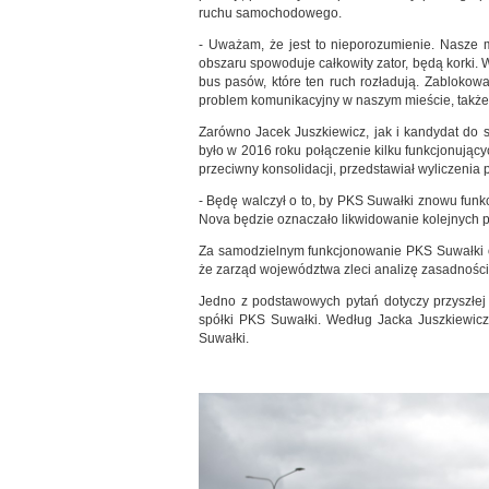
ruchu samochodowego.
- Uważam, że jest to nieporozumienie. Nasze m
obszaru spowoduje całkowity zator, będą korki
bus pasów, które ten ruch rozładują. Zablokow
problem komunikacyjny w naszym mieście, także
Zarówno Jacek Juszkiewicz, jak i kandydat do 
było w 2016 roku połączenie kilku funkcjonują
przeciwny konsolidacji, przedstawiał wyliczenia 
- Będę walczył o to, by PKS Suwałki znowu fun
Nova będzie oznaczało likwidowanie kolejnych 
Za samodzielnym funkcjonowanie PKS Suwałki op
że zarząd województwa zleci analizę zasadności
Jedno z podstawowych pytań dotyczy przyszłej s
spółki PKS Suwałki. Według Jacka Juszkiewicza
Suwałki.