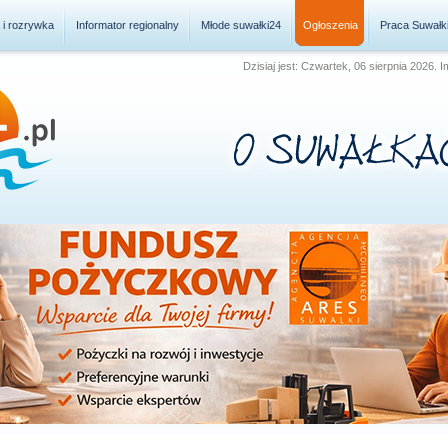
a i rozrywka
Informator regionalny
Młode suwałki24
Ogłoszenia
Praca Suwałk
Dzisiaj jest: Czwartek, 06 sierpnia 2026. 