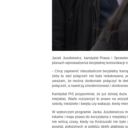
Jacek Juszkiewicz, kandydat Prawa i Sprawie
planach wprowadzenia bezpłatnej komunikacji miej
- Chcę zapewnić mieszkańcom bezpłatny transpo
żeby ta sieć połączeń nie była redukowana, p
uważam, że można doskonale połączyć te dwie 
połączeń, a nawet ją zmodernizować i dostosow
Kandydat PiS przypomniał, że już dzisiaj duż
miejskiej. Warto rozszerzyć to prawo na wszy
soboty, niedziele i święta czy wakacje, kiedy mi
W wyborczym programie Jacka Juszkiewicza mow
lokalne i maja prawo do korzystania z miejskiej 
nie wrócą czasy, kiedy na Kościuszki nie było
posesji, położonych w pobliżu strefy płatnego 