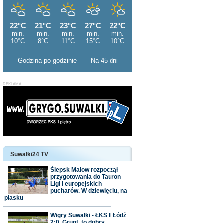
Godzina po godzinie
Na 45 dni
Suwałki24 TV
Ślepsk Malow rozpoczął
przygotowania do Tauron
Ligi i europejskich
pucharów. W dziewięciu, na
piasku
Wigry Suwałki - ŁKS II Łódź
2:0. Grunt, to dobry