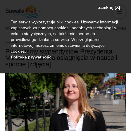
zamknij [X]
Ten serwis wykorzystuje pliki cookies. Używamy informacji
zapisanych za pomocą cookies i podobnych technologii w
Wiadomości
Sport
Biznes, rolnictwo
Kultura i rozrywka
celach statystycznych, są także niezbędne do
prawidłowego działania serwisu. W przeglądarce
10.09.2015
internetowej możesz zmienić ustawienia dotyczące
Poznaliśmy stypendystów Prezydenta
cookies.
Miasta Suwałk za osiągnięcia w nauce i
Polityka prywatności
.
sporcie [zdjęcia]