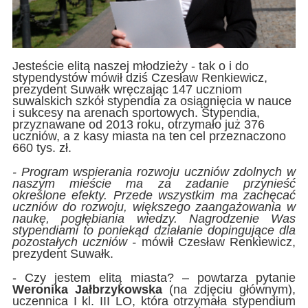
Jesteście elitą naszej młodzieży - tak o i do
stypendystów mówił dziś Czesław Renkiewicz,
prezydent Suwałk wręczając 147 uczniom
suwalskich szkół stypendia za osiągnięcia w nauce
i sukcesy na arenach sportowych. Stypendia,
przyznawane od 2013 roku, otrzymało już 376
uczniów, a z kasy miasta na ten cel przeznaczono
660 tys. zł.
- Program wspierania rozwoju uczniów zdolnych w
naszym mieście ma za zadanie przynieść
określone efekty. Przede wszystkim ma zachęcać
uczniów do rozwoju, większego zaangażowania w
naukę, pogłębiania wiedzy. Nagrodzenie Was
stypendiami to poniekąd działanie dopingujące dla
pozostałych uczniów -
mówił Czesław Renkiewicz,
prezydent Suwałk.
- Czy jestem elitą miasta? – powtarza pytanie
Weronika Jałbrzykowska
(na zdjęciu głównym),
uczennica I kl. III LO, która otrzymała stypendium