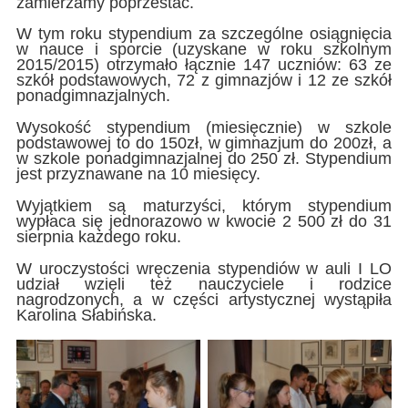
zamierzamy poprzestać.
W tym roku stypendium za szczególne osiągnięcia
w nauce i sporcie (uzyskane w roku szkolnym
2015/2015) otrzymało łącznie 147 uczniów: 63 ze
szkół podstawowych, 72 z gimnazjów i 12 ze szkół
ponadgimnazjalnych.
Wysokość stypendium (miesięcznie) w szkole
podstawowej to do 150zł, w gimnazjum do 200zł, a
w szkole ponadgimnazjalnej do 250 zł. Stypendium
jest przyznawane na 10 miesięcy.
Wyjątkiem są maturzyści, którym stypendium
wypłaca się jednorazowo w kwocie 2 500 zł do 31
sierpnia każdego roku.
W uroczystości wręczenia stypendiów w auli I LO
udział wzięli też nauczyciele i rodzice
nagrodzonych, a w części artystycznej wystąpiła
Karolina Słabińska.