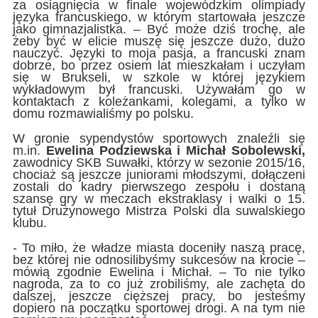
za osiągnięcia w finale wojewódzkim olimpiady
języka francuskiego, w którym startowała jeszcze
jako gimnazjalistka. – Być może dziś trochę, ale
żeby być w elicie muszę się jeszcze dużo, dużo
nauczyć. Języki to moja pasja, a francuski znam
dobrze, bo przez osiem lat mieszkałam i uczyłam
się w Brukseli, w szkole w której językiem
wykładowym był francuski. Używałam go w
kontaktach z koleżankami, kolegami, a tylko w
domu rozmawialiśmy po polsku.
W gronie sypendystów sportowych znaleźli się
m.in.
Ewelina Podziewska i Michał Sobolewski,
zawodnicy SKB Suwałki, którzy w sezonie 2015/16,
chociaż są jeszcze juniorami młodszymi, dołączeni
zostali do kadry pierwszego zespołu i dostaną
szansę gry w meczach ekstraklasy i walki o 15.
tytuł Drużynowego Mistrza Polski dla suwalskiego
klubu.
- To miło, że władze miasta doceniły naszą pracę,
bez której nie odnosilibyśmy sukcesów na krocie –
mówią zgodnie Ewelina i Michał. – To nie tylko
nagroda, za to co już zrobiliśmy, ale zachęta do
dalszej, jeszcze cięższej pracy, bo jesteśmy
dopiero na początku sportowej drogi. A na tym nie