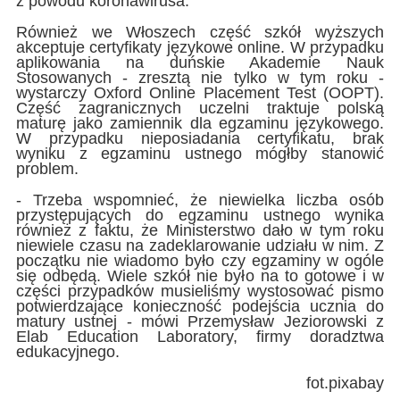
z powodu koronawirusa.
Również we Włoszech część szkół wyższych
akceptuje certyfikaty językowe online. W przypadku
aplikowania na duńskie Akademie Nauk
Stosowanych - zresztą nie tylko w tym roku -
wystarczy Oxford Online Placement Test (OOPT).
Część zagranicznych uczelni traktuje polską
maturę jako zamiennik dla egzaminu językowego.
W przypadku nieposiadania certyfikatu, brak
wyniku z egzaminu ustnego mógłby stanowić
problem.
- Trzeba wspomnieć, że niewielka liczba osób
przystępujących do egzaminu ustnego wynika
również z faktu, że Ministerstwo dało w tym roku
niewiele czasu na zadeklarowanie udziału w nim. Z
początku nie wiadomo było czy egzaminy w ogóle
się odbędą. Wiele szkół nie było na to gotowe i w
części przypadków musieliśmy wystosować pismo
potwierdzające konieczność podejścia ucznia do
matury ustnej - mówi Przemysław Jeziorowski z
Elab Education Laboratory, firmy doradztwa
edukacyjnego.
fot.pixabay