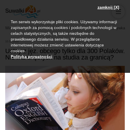
zamknij [X]
Ten serwis wykorzystuje pliki cookies. Używamy informacji
zapisanych za pomocą cookies i podobnych technologii w
Wiadomości
Sport
Biznes, rolnictwo
Kultura i rozrywka
celach statystycznych, są także niezbędne do
prawidłowego działania serwisu. W przeglądarce
10.06.2020
internetowej możesz zmienić ustawienia dotyczące
Ustny z jęz. obcego tylko dla 300 Polaków.
cookies.
Nie ma chętnych na studia za granicą?
Polityka prywatności
.