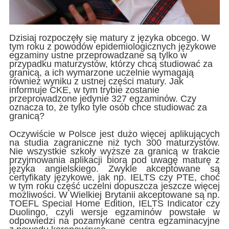
Dzisiaj rozpoczęły się matury z języka obcego. W
tym roku z powodów epidemiologicznych językowe
egzaminy ustne przeprowadzane są tylko w
przypadku maturzystów, którzy chcą studiować za
granicą, a ich wymarzone uczelnie wymagają
również wyniku z ustnej części matury. Jak
informuje CKE, w tym trybie zostanie
przeprowadzone jedynie 327 egzaminów. Czy
oznacza to, że tylko tyle osób chce studiować za
granicą?
Oczywiście w Polsce jest dużo więcej aplikujących
na studia zagraniczne niż tych 300 maturzystów.
Nie wszystkie szkoły wyższe za granicą w trakcie
przyjmowania aplikacji biorą pod uwagę maturę z
języka angielskiego. Zwykle akceptowane są
certyfikaty językowe, jak np. IELTS czy PTE, choć
w tym roku część uczelni dopuszcza jeszcze więcej
możliwości. W Wielkiej Brytanii akceptowane są np.
TOEFL Special Home Edition, IELTS Indicator czy
Duolingo, czyli wersje egzaminów powstałe w
odpowiedzi na pozamykane centra egzaminacyjne