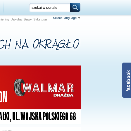
i
Select Language
▼
Imieniny: Jakuba, Sławy, Sykstusa