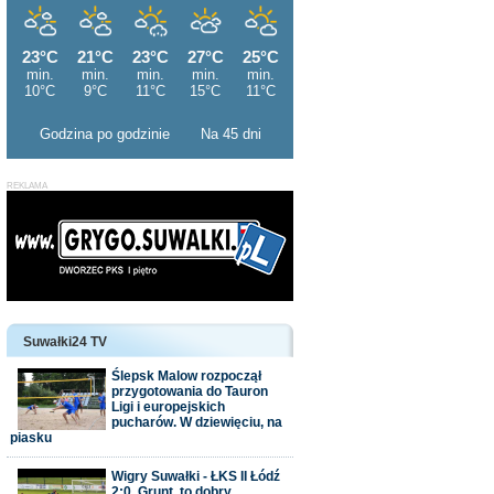
Godzina po godzinie
Na 45 dni
Suwałki24 TV
Ślepsk Malow rozpoczął
przygotowania do Tauron
Ligi i europejskich
pucharów. W dziewięciu, na
piasku
Wigry Suwałki - ŁKS II Łódź
2:0. Grunt, to dobry