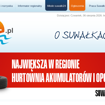
a i rozrywka
Informator regionalny
Młode suwałki24
Ogłoszenia
Praca Suwałk
Dzisiaj jest: Czwartek, 06 sierpnia 2026. 