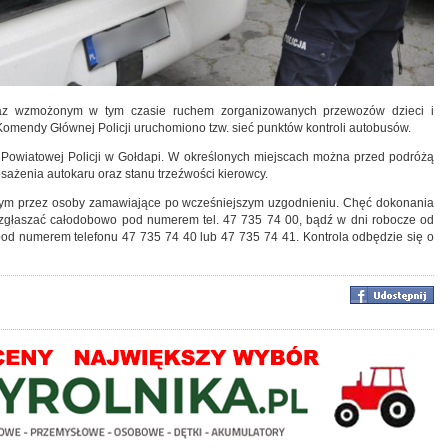
raz wzmożonym w tym czasie ruchem zorganizowanych przewozów dzieci i
omendy Głównej Policji uruchomiono tzw. sieć punktów kontroli autobusów.
dy Powiatowej Policji w Gołdapi. W określonych miejscach można przed podróżą
ażenia autokaru oraz stanu trzeźwości kierowcy.
nym przez osoby zamawiające po wcześniejszym uzgodnieniu. Chęć dokonania
zgłaszać całodobowo pod numerem tel. 47 735 74 00, bądź w dni robocze od
 pod numerem telefonu 47 735 74 40 lub 47 735 74 41. Kontrola odbędzie się o