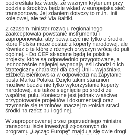
podkreślała też wtedy, że ważnym kryterium przy
podziale środków będzie wkład w europejską sieć
transportową. Jej zdaniem dotyczy to m.in. linii
kolejowej, ale też Via Baltiki.
Z czasem minister rozwoju regionalnego
zaakceptowała powstanie instrumentu i
zaproponowała, aby powalczyć nie tylko o środki,
które Polska może dostać z koperty narodowej, ale
również o te które z różnych przyczyn wrócą do puli
ogólnej. - Do CEF składane będą te polskie
projekty, które są odpowiednio przygotowane, a
jednocześnie najlepiej wypadają jeśli chodzi o ich
strategiczny charakter dla całej Unii - wyjaśniała
Elżbieta Bieńkowska w odpowiedzi na zapytanie
posła Marka Polaka. Dzięki takim staraniom
możliwe będzie nie tylko wykorzystanie koperty
narodowej, ale także sięgnięcie po środki ze
wspólnej pulu. Konieczne jest jednak właściwe
przygotowanie projektów i dokumentacji oraz
trzymanie się terminów. Inaczej to Polska straci
środki na rzecz puli ogólnej.
W zaproponowanej przez poprzedniego ministra
transportu liście inwestycji zgłoszonych do
programu „Łącząc Europę" znajdują się dwie drogi