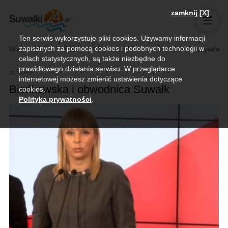
zamknij [X]
Ten serwis wykorzystuje pliki cookies. Używamy informacji
zapisanych za pomocą cookies i podobnych technologii w
Wiadomości
Sport
Biznes, rolnictwo
Kultura i rozrywka
celach statystycznych, są także niezbędne do
prawidłowego działania serwisu. W przeglądarce
20.11.2013
internetowej możesz zmienić ustawienia dotyczące
Bieńkowska i obwodnica Suwałk
cookies.
Polityka prywatności
.