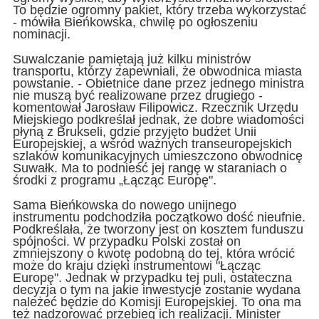
To będzie ogromny pakiet, który trzeba wykorzystać
- mówiła Bieńkowska, chwilę po ogłoszeniu
nominacji.
Suwalczanie pamiętają już kilku ministrów
transportu, którzy zapewniali, że obwodnica miasta
powstanie. - Obietnice dane przez jednego ministra
nie muszą być realizowane przez drugiego -
komentował Jarosław Filipowicz. Rzecznik Urzędu
Miejskiego podkreślał jednak, że dobre wiadomości
płyną z Brukseli, gdzie przyjęto budżet Unii
Europejskiej, a wśród ważnych transeuropejskich
szlaków komunikacyjnych umieszczono obwodnicę
Suwałk. Ma to podnieść jej rangę w staraniach o
środki z programu „Łącząc Europę".
Sama Bieńkowska do nowego unijnego
instrumentu podchodziła początkowo dość nieufnie.
Podkreślała, że tworzony jest on kosztem funduszu
spójności. W przypadku Polski został on
zmniejszony o kwotę podobną do tej, która wrócić
może do kraju dzięki instrumentowi "Łącząc
Europę". Jednak w przypadku tej puli, ostateczna
decyzja o tym na jakie inwestycje zostanie wydana
należeć będzie do Komisji Europejskiej. To ona ma
też nadzorować przebieg ich realizacji. Minister