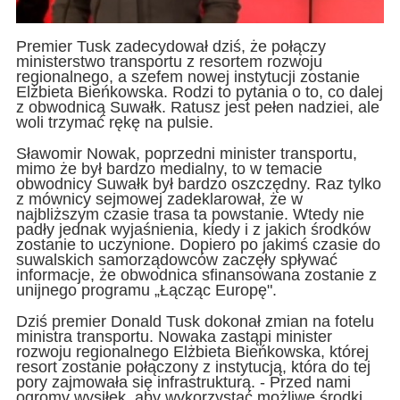
Premier Tusk zadecydował dziś, że połączy
ministerstwo transportu z resortem rozwoju
regionalnego, a szefem nowej instytucji zostanie
Elżbieta Bieńkowska. Rodzi to pytania o to, co dalej
z obwodnicą Suwałk. Ratusz jest pełen nadziei, ale
woli trzymać rękę na pulsie.
Sławomir Nowak, poprzedni minister transportu,
mimo że był bardzo medialny, to w temacie
obwodnicy Suwałk był bardzo oszczędny. Raz tylko
z mównicy sejmowej zadeklarował, że w
najbliższym czasie trasa ta powstanie. Wtedy nie
padły jednak wyjaśnienia, kiedy i z jakich środków
zostanie to uczynione. Dopiero po jakimś czasie do
suwalskich samorządowców zaczęły spływać
informacje, że obwodnica sfinansowana zostanie z
unijnego programu „Łącząc Europę".
Dziś premier Donald Tusk dokonał zmian na fotelu
ministra transportu. Nowaka zastąpi minister
rozwoju regionalnego Elżbieta Bieńkowska, której
resort zostanie połączony z instytucją, która do tej
pory zajmowała się infrastrukturą. - Przed nami
ogromy wysiłek, aby wykorzystać możliwe środki.