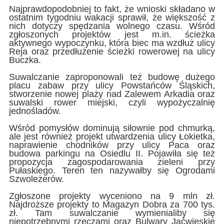
Najprawdopodobniej to fakt, że wnioski składano w
ostatnim tygodniu wakacji sprawił, że większość z
nich dotyczy spędzania wolnego czasu. Wśród
zgłoszonych projektów jest m.in. ścieżka
aktywnego wypoczynku, która biec ma wzdłuż ulicy
Reja oraz przedłużenie ścieżki rowerowej na ulicy
Buczka.
Suwalczanie zaproponowali też budowę dużego
placu zabaw przy ulicy Powstańców Śląskich,
stworzenie nowej plaży nad Zalewem Arkadia oraz
suwalski rower miejski, czyli wypożyczalnię
jednośladów.
Wśród pomysłów dominują siłownie pod chmurką,
ale jest również projekt utwardzenia ulicy Łokietka,
naprawienie chodników przy ulicy Paca oraz
budowa parkingu na Osiedlu II. Pojawiła się też
propozycja zagospodarowania zieleni przy
Pułaskiego. Teren ten nazywałby się Ogrodami
Szwoleżerów.
Zgłoszone projekty wyceniono na 9 mln zł.
Najdroższe projekty to Magazyn Dobra za 700 tys.
zł. Tam suwalczanie wymienialiby się
niepotrzebnymi rzeczami oraz Bulwary Jaćwieskie