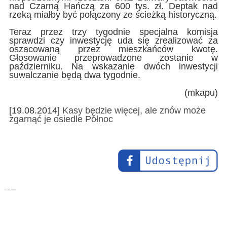
nad Czarną Hańczą za 600 tys. zł. Deptak nad
rzeką miałby być połączony ze ścieżką historyczną.
Teraz przez trzy tygodnie specjalna komisja
sprawdzi czy inwestycję uda się zrealizować za
oszacowaną przez mieszkańców kwotę.
Głosowanie przeprowadzone zostanie w
październiku. Na wskazanie dwóch inwestycji
suwalczanie będą dwa tygodnie.
(mkapu)
[19.08.2014]
Kasy będzie więcej, ale znów może
zgarnąć je osiedle Północ