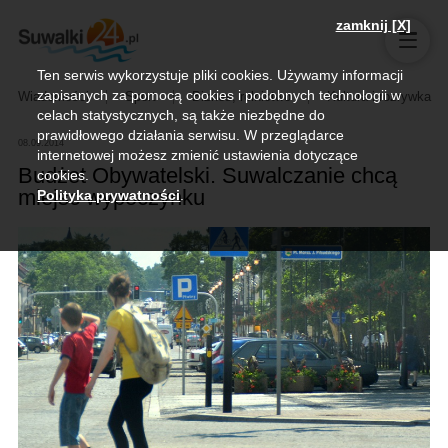
zamknij [X]
Ten serwis wykorzystuje pliki cookies. Używamy informacji
zapisanych za pomocą cookies i podobnych technologii w
Wiadomości
Sport
Biznes, rolnictwo
Kultura i rozrywka
celach statystycznych, są także niezbędne do
prawidłowego działania serwisu. W przeglądarce
08.09.2014
internetowej możesz zmienić ustawienia dotyczące
Budżet Obywatelski. Suwalczanie chcą
cookies.
miejsc wypoczynku
Polityka prywatności
.