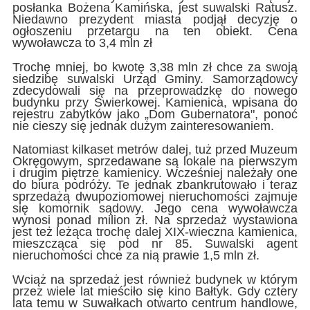
posłanka Bożena Kamińska, jest suwalski Ratusz.
Niedawno prezydent miasta podjął decyzję o
ogłoszeniu przetargu na ten obiekt. Cena
wywoławcza to 3,4 mln zł
Trochę mniej, bo kwotę 3,38 mln zł chce za swoją
siedzibę suwalski Urząd Gminy. Samorządowcy
zdecydowali się na przeprowadzkę do nowego
budynku przy Świerkowej. Kamienica, wpisana do
rejestru zabytków jako „Dom Gubernatora", ponoć
nie cieszy się jednak dużym zainteresowaniem.
Natomiast kilkaset metrów dalej, tuż przed Muzeum
Okręgowym, sprzedawane są lokale na pierwszym
i drugim piętrze kamienicy. Wcześniej należały one
do biura podróży. Te jednak zbankrutowało i teraz
sprzedażą dwupoziomowej nieruchomości zajmuje
się komornik sądowy. Jego cena wywoławcza
wynosi ponad milion zł. Na sprzedaż wystawiona
jest też leżąca trochę dalej XIX-wieczna kamienica,
mieszcząca się pod nr 85. Suwalski agent
nieruchomości chce za nią prawie 1,5 mln zł.
Wciąż na sprzedaż jest również budynek w którym
przez wiele lat mieściło się kino Bałtyk. Gdy cztery
lata temu w Suwałkach otwarto centrum handlowe,