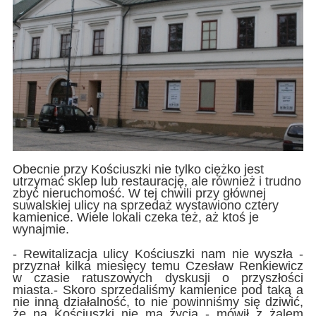
Obecnie przy Kościuszki nie tylko ciężko jest
utrzymać sklep lub restaurację, ale również i trudno
zbyć nieruchomość. W tej chwili przy głównej
suwalskiej ulicy na sprzedaż wystawiono cztery
kamienice. Wiele lokali czeka też, aż ktoś je
wynajmie.
- Rewitalizacja ulicy Kościuszki nam nie wyszła -
przyznał kilka miesięcy temu Czesław Renkiewicz
w czasie ratuszowych dyskusji o przyszłości
miasta.- Skoro sprzedaliśmy kamienice pod taką a
nie inną działalność, to nie powinniśmy się dziwić,
że na Kościuszki nie ma życia - mówił z żalem