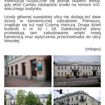
Inwestycja rozpocznie się jednak dopiero wtedy,
gdy ełcki Caritas zdobędzie środki na remont XIX-
wiecznego budynku.
Urody głównej suwalskiej ulicy nie dodają też dwie
dziury w kamienicznej zabudowie. Pierwsza,
znajduje się tuż nad Czarną Hańczą. Druga dzieli
budynki o nr 32 i 28. Dalekosiężne plany
przewidują tam zabudowanie wnęki nową
kamienicą oraz wytyczenia przechodniaka do ulicy
Wesołej.
(mkapu)