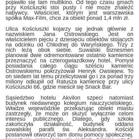
pojawiło się tam multikino. Od tego czasu gmach
przy Kościuszki stoi pusty i nie może znaleźć
nabywcy. Właściciel, którym jest warszawska
spółka Max-Film, chce za obiekt ponad 1,4 mln zł.
Ulica Kościuszki kojarzy się jednak głównie z
nazwiskiem Jana Ostrowskiego. Jest on
właścicielem pięciu z dziesięciu obiektów stojących
na odcinku od Chłodnej do Waryńskiego. Trzy z
nich leżą obok siebie. Suwalski biznesmen
planował dwie odremontowane ostatnio kamienice
przeznaczyć na czterogwiazdkowy hotel. Pomysł
posiadania całego ciągu sześciu kamienic
Ostrowskiemu pokrzyżował Henryk Owsiejew. To
on siedem lat temu przelicytował go i za ponad trzy
miliony odkupił od Ratusza kamienicę przy ulicy
Kościuszki 66, gdzie mieścił się Snack Bar.
Sąsiedztwo hotelu Akvilon szpeci natomiast
budynek niedawnego kolegium nauczycielskiego.
Władze wojewódzkie przekazując obiekt miastu
zastrzegły, że może on służyć wyłącznie celom
interesu publicznego. Dlatego, gdy szkoła
zakończyła działalność, budynek oddano
suwalskiej parafii św. Aleksandra. Kościół
postanowił otworzyć tam domu pomocy społecznej.