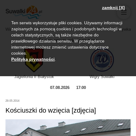
zamknij [X]
Ten serwis wykorzystuje pliki cookies. Używamy informacji
zapisanych za pomocą cookies i podobnych technologii w
Wiadomości
Sport
Biznes, rolnictwo
Kultura i rozrywka
celach statystycznych, są także niezbędne do
Zapraszamy na relację na żywo
prawidłowego działania serwisu. W przeglądarce
internetowej możesz zmienić ustawienia dotyczące
cookies.
Polityka prywatności
.
Jagiellonia II Białystok
Wigry Suwałki
07.08.2026
17:00
29.05.2014
Kościuszki do wzięcia [zdjęcia]