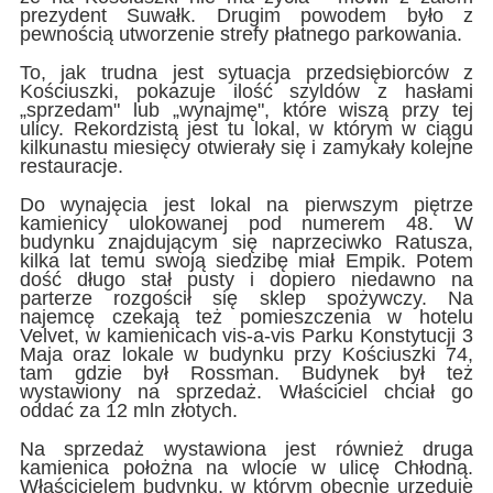
prezydent Suwałk. Drugim powodem było z
pewnością utworzenie strefy płatnego parkowania.
To, jak trudna jest sytuacja przedsiębiorców z
Kościuszki, pokazuje ilość szyldów z hasłami
„sprzedam" lub „wynajmę", które wiszą przy tej
ulicy. Rekordzistą jest tu lokal, w którym w ciągu
kilkunastu miesięcy otwierały się i zamykały kolejne
restauracje.
Do wynajęcia jest lokal na pierwszym piętrze
kamienicy ulokowanej pod numerem 48. W
budynku znajdującym się naprzeciwko Ratusza,
kilka lat temu swoją siedzibę miał Empik. Potem
dość długo stał pusty i dopiero niedawno na
parterze rozgościł się sklep spożywczy. Na
najemcę czekają też pomieszczenia w hotelu
Velvet, w kamienicach vis-a-vis Parku Konstytucji 3
Maja oraz lokale w budynku przy Kościuszki 74,
tam gdzie był Rossman. Budynek był też
wystawiony na sprzedaż. Właściciel chciał go
oddać za 12 mln złotych.
Na sprzedaż wystawiona jest również druga
kamienica położna na wlocie w ulicę Chłodną.
Właścicielem budynku, w którym obecnie urzęduje