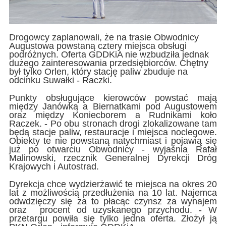
Drogowcy zaplanowali, że na trasie Obwodnicy
Augustowa powstaną cztery miejsca obsługi
podróżnych. Oferta GDDKiA nie wzbudziła jednak
dużego zainteresowania przedsiębiorców. Chętny
był tylko Orlen, który stację paliw zbuduje na
odcinku Suwałki - Raczki.
Punkty obsługujące kierowców powstać mają
między Janówką a Biernatkami pod Augustowem
oraz między Koniecborem a Rudnikami koło
Raczek. - Po obu stronach drogi zlokalizowane tam
będą stacje paliw, restauracje i miejsca noclegowe.
Obiekty te nie powstaną natychmiast i pojawią się
już po otwarciu Obwodnicy - wyjaśnia Rafał
Malinowski, rzecznik Generalnej Dyrekcji Dróg
Krajowych i Autostrad.
Dyrekcja chce wydzierżawić te miejsca na okres 20
lat z możliwością przedłużenia na 10 lat. Najemca
odwdzięczy się za to płacąc czynsz za wynajem
oraz procent od uzyskanego przychodu. - W
przetargu powiła się tylko jedna oferta. Złożył ją