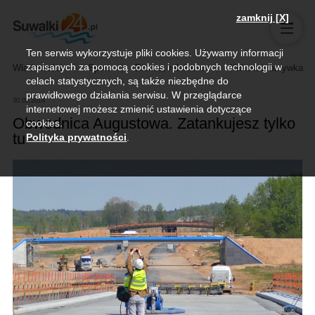
zamknij [X]
Ten serwis wykorzystuje pliki cookies. Używamy informacji
zapisanych za pomocą cookies i podobnych technologii w
Wiadomości
Sport
Biznes, rolnictwo
Kultura i rozrywka
celach statystycznych, są także niezbędne do
prawidłowego działania serwisu. W przeglądarce
30.05.2014
internetowej możesz zmienić ustawienia dotyczące
Obwodnica Augustowa. Zatankujesz tylko
cookies.
tu
Polityka prywatności
.