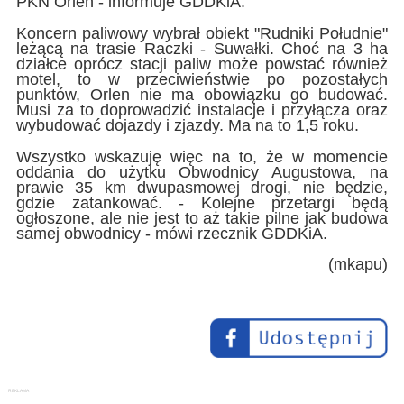
PKN Orlen - informuje GDDKiA.
Koncern paliwowy wybrał obiekt "Rudniki Południe"
leżącą na trasie Raczki - Suwałki. Choć na 3 ha
działce oprócz stacji paliw może powstać również
motel, to w przeciwieństwie po pozostałych
punktów, Orlen nie ma obowiązku go budować.
Musi za to doprowadzić instalacje i przyłącza oraz
wybudować dojazdy i zjazdy. Ma na to 1,5 roku.
Wszystko wskazuję więc na to, że w momencie
oddania do użytku Obwodnicy Augustowa, na
prawie 35 km dwupasmowej drogi, nie będzie,
gdzie zatankować. - Kolejne przetargi będą
ogłoszone, ale nie jest to aż takie pilne jak budowa
samej obwodnicy - mówi rzecznik GDDKiA.
(mkapu)