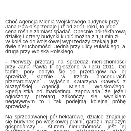
Choć Agencja Mienia Wojskowego budynek przy
Jana Pawła sprzedaje już od 2011 roku, to jego
cena rośnie zamiast spadać. Obecnie półhektarową
działkę i cztery budynki kupić można z 1,9 mln zł.
W kolejce do wojskowej wyprzedaży czekają już
dwie nieruchomości. Jedna przy ulicy Pułaskiego, a
druga przy Wojska Polskiego.
- Pierwszy przetarg na sprzedaż nieruchomości
przy Jana Pawła II ogłoszono w lipcu 2011. Od
tamtej pory odbyło się 10 przetargów na jej
sprzedaż, łącznie w trzech procedurach
przetargowych - wyjaśnia Katarzyna Gawryś z
olsztyńskiej Agencji Mienia Wojskowego.
Specjalistka od marketingu zapowiada, że jeżeli
ogłoszony przetarg zakończy się wynikiem
negatywnym to i tak podejmą kolejną próbę
sprzedaży.
Na sprzedawanej pół hektarowej działce znajduje
się budynek po wojskowej pralni, garaż i magazyn
gospodarczy. - Atutem nieruchomości jest jej