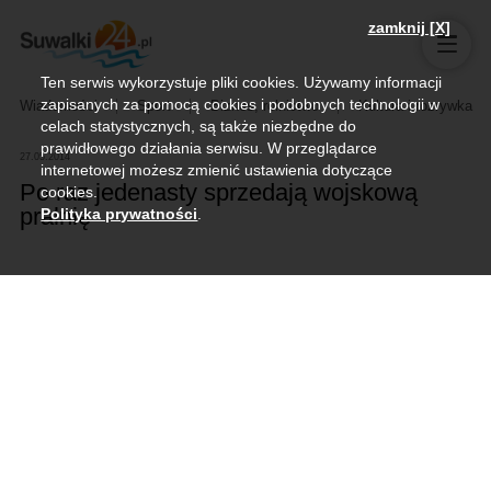
zamknij [X]
Ten serwis wykorzystuje pliki cookies. Używamy informacji
zapisanych za pomocą cookies i podobnych technologii w
Wiadomości
Sport
Biznes, rolnictwo
Kultura i rozrywka
celach statystycznych, są także niezbędne do
prawidłowego działania serwisu. W przeglądarce
27.05.2014
internetowej możesz zmienić ustawienia dotyczące
Po raz jedenasty sprzedają wojskową
cookies.
pralnię
Polityka prywatności
.