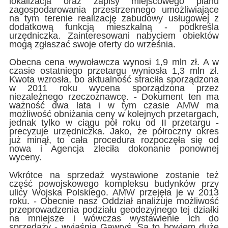
lokalizacja oraz zapisy miejscowego planu
zagospodarowania przestrzennego umożliwiające
na tym terenie realizację zabudowy usługowej z
dodatkową funkcją mieszkalną - podkreśla
urzędniczka. Zainteresowani nabyciem obiektów
mogą zgłaszać swoje oferty do września.
Obecna cena wywoławcza wynosi 1,9 mln zł. A w
czasie ostatniego przetargu wyniosła 1,3 mln zł.
Kwota wzrosła, bo aktualność straciła sporządzona
w 2011 roku wycena sporządzona przez
niezależnego rzeczoznawcę. - Dokument ten ma
ważność dwa lata i w tym czasie AMW ma
możliwość obniżania ceny w kolejnych przetargach,
jednak tylko w ciągu pół roku od II przetargu -
precyzuje urzędniczka. Jako, że półroczny okres
już minął, to cała procedura rozpoczęła się od
nowa i Agencja zleciła dokonanie ponownej
wyceny.
Wkrótce na sprzedaż wystawione zostanie też
część powojskowego kompleksu budynków przy
ulicy Wojska Polskiego. AMW przejęła je w 2013
roku. - Obecnie nasz Oddział analizuje możliwość
przeprowadzenia podziału geodezyjnego tej działki
na mniejsze i wówczas wystawienie ich do
sprzedaży - wyjaśnia Gawryś. Są to bowiem duże