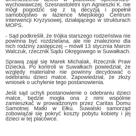
wychowawczej. Szesnastoletni syn Agnieszki K. nie
mógł pogodzić się z tą decyzją i popełnił
samobójstwo w łazience Miejskiego Centrum
Interwencji Kryzysowej, działającego w strukturach
MOPS.
- Sąd podkreślił, że trójka starszego rodzeństwa nie
powinna być rozdzielana, ale nie znaleziono dla
nich rodziny zastępczej – mówił 13 stycznia Marcin
Walczuk, rzecznik Sądu Okręgowego w Suwałkach.
Sprawą zajął się Marek Michalak, Rzecznik Praw
Dziecka. Po kontroli w Suwałkach powiedział, że
względy materialne nie powinny decydować o
odebraniu dzieci matce. Zapowiedział, że złoży
wniosek o uchylenie tego postanowienia.
Jeśli sąd uchyli postanowienie o odebraniu dzieci
matce, będzie mogła ona z nimi wspólnie
zamieszkać w prowadzonym przez Caritas Domu
Samotnej Matki w Ełku. Suwalski samorząd
zobowiązał się pokryć koszty pobytu kobiety i jej
dzieci w tej placówce.