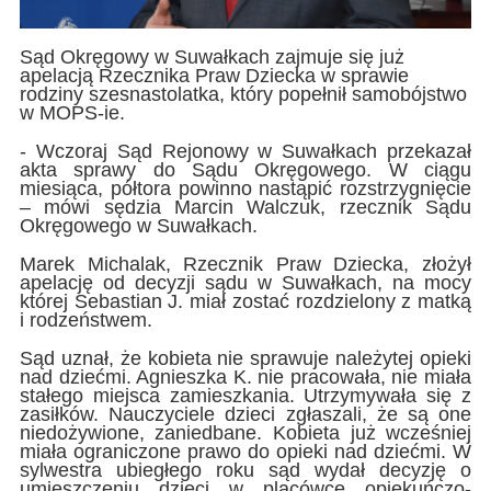
Sąd Okręgowy w Suwałkach zajmuje się już
apelacją Rzecznika Praw Dziecka w sprawie
rodziny szesnastolatka, który popełnił samobójstwo
w MOPS-ie.
- Wczoraj Sąd Rejonowy w Suwałkach przekazał
akta sprawy do Sądu Okręgowego. W ciągu
miesiąca, półtora powinno nastąpić rozstrzygnięcie
– mówi sędzia Marcin Walczuk, rzecznik Sądu
Okręgowego w Suwałkach.
Marek Michalak, Rzecznik Praw Dziecka, złożył
apelację od decyzji sądu w Suwałkach, na mocy
której Sebastian J. miał zostać rozdzielony z matką
i rodzeństwem.
Sąd uznał, że kobieta nie sprawuje należytej opieki
nad dziećmi. Agnieszka K. nie pracowała, nie miała
stałego miejsca zamieszkania. Utrzymywała się z
zasiłków. Nauczyciele dzieci zgłaszali, że są one
niedożywione, zaniedbane. Kobieta już wcześniej
miała ograniczone prawo do opieki nad dziećmi. W
sylwestra ubiegłego roku sąd wydał decyzję o
umieszczeniu dzieci w placówce opiekuńczo-