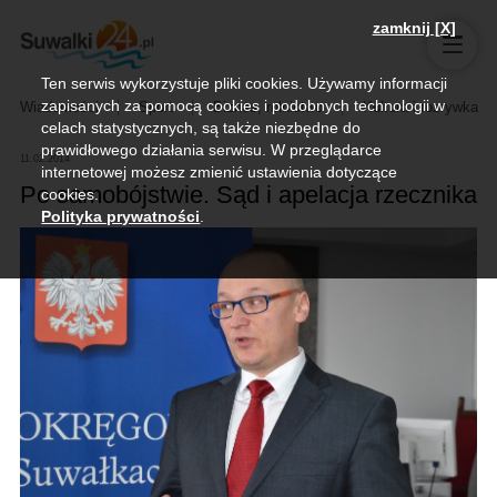
zamknij [X]
Ten serwis wykorzystuje pliki cookies. Używamy informacji
zapisanych za pomocą cookies i podobnych technologii w
Wiadomości
Sport
Biznes, rolnictwo
Kultura i rozrywka
celach statystycznych, są także niezbędne do
prawidłowego działania serwisu. W przeglądarce
11.02.2014
internetowej możesz zmienić ustawienia dotyczące
Po samobójstwie. Sąd i apelacja rzecznika
cookies.
Polityka prywatności
.