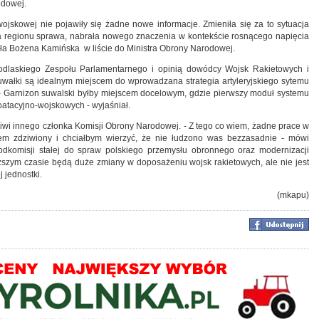
odowej.
ojskowej nie pojawiły się żadne nowe informacje. Zmieniła się za to sytuacja
dla regionu sprawa, nabrała nowego znaczenia w kontekście rosnącego napięcia
liła Bożena Kamińska w liście do Ministra Obrony Narodowej.
Podlaskiego Zespołu Parlamentarnego i opinią dowódcy Wojsk Rakietowych i
Suwałki są idealnym miejscem do wprowadzana strategia artyleryjskiego sytemu
. - Garnizon suwalski byłby miejscem docelowym, gdzie pierwszy moduł systemu
atacyjno-wojskowych - wyjaśniał.
iwi innego członka Komisji Obrony Narodowej. - Z tego co wiem, żadne prace w
stem zdziwiony i chciałbym wierzyć, że nie łudzono was bezzasadnie - mówi
odkomisji stałej do spraw polskiego przemysłu obronnego oraz modernizacji
liższym czasie będą duże zmiany w doposażeniu wojsk rakietowych, ale nie jest
 jednostki.
(mkapu)