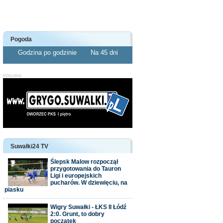
Pogoda
Godzina po godzinie
Na 45 dni
Suwałki24 TV
Ślepsk Malow rozpoczął
przygotowania do Tauron
Ligi i europejskich
pucharów. W dziewięciu, na
piasku
Wigry Suwałki - ŁKS II Łódź
2:0. Grunt, to dobry
początek