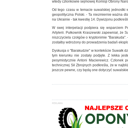
wtedy członkowie sejmowej Komisji Obrony Nar
Od tego czasu w temacie suwalskiej jednostki w
geopolityczna Polski. - Ta niezmiernie ważna 
na Ukrainie - tak kwestię 14. Dywizjonu podkreś
W swej interpelacji podpiera się wsparciem 
Artylerii. Pułkownik Kraszewski zapewniał, że 
niszczyciela czołgów o kryptonimie "Barakuda"
zostałby wdrożony do prowadzenia badań eksplo
Dyskusja o "Barakudzie" w kontekście Suwałk dz
tym kierunku nie zostały podjęte. Z lekka je
pesymistycznie Antoni Macierewicz. Członek p
technicznej Sił Zbrojnych podkreśla, że w najb
jeszcze pewne, czy będą one dotyczyć suwalskiej