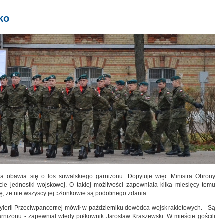
ko
a obawia się o los suwalskiego garnizonu. Dopytuje więc Ministra Obrony
e jednostki wojskowej. O takiej możliwości zapewniała kilka miesięcy temu
, że nie wszyscy jej członkowie są podobnego zdania.
ylerii Przeciwpancernej mówił w październiku dowódca wojsk rakietowych. - Są
nizonu - zapewniał wtedy pułkownik Jarosław Kraszewski. W mieście gościli