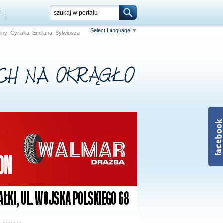
i
Select Language
▼
niny: Cyriaka, Emiliana, Sylwiusza