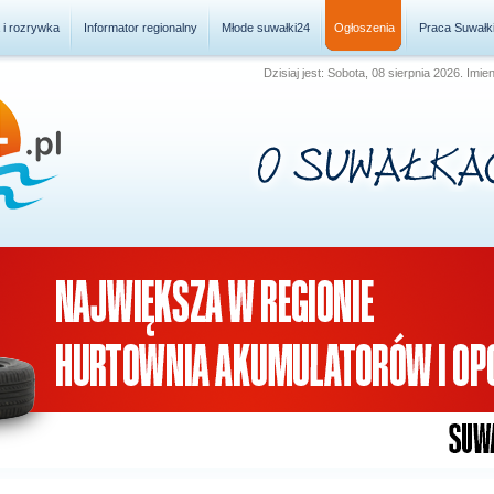
a i rozrywka
Informator regionalny
Młode suwałki24
Ogłoszenia
Praca Suwałk
Dzisiaj jest: Sobota, 08 sierpnia 2026. Imie