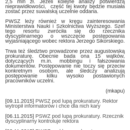
2,5 mln zł. Jeżeli kolejne analizy potwierdzą
nieprawidłowości, część tej kwoty będzie musiała
zostać przez suwalską uczelnie oddana.
PWSZ leży również w kręgu zainteresowania
Ministerstwa Nauki i Szkolnictwa Wyższego. Szef
tego resortu zwróciła się do rzecznika
dyscyplinarnego o wszczęcie postępowania
wyjaśniającego wobec rektora Jerzego Sikorskiego.
Trwa też śledztwo prowadzone przez augustowską
prokuraturę. Obecnie bada ona 15 wątków,
dotyczących m.in. mobbingu i fałszowania
dokumentów. Postępowanie nie toczy się przeciw
konkretnym osobom, ale śledczy analizują
postępowanie kilku wysoko postawionych
pracowników uczelni.
(mkapu)
[09.11.2015]
PWSZ pod lupą prokuratury. Rektor
wytropił informatorów i chce dla nich kary
[06.11.2015]
PSWZ pod lupą prokuratury. Rzecznik
dyscyplinarny kontroluje rektora