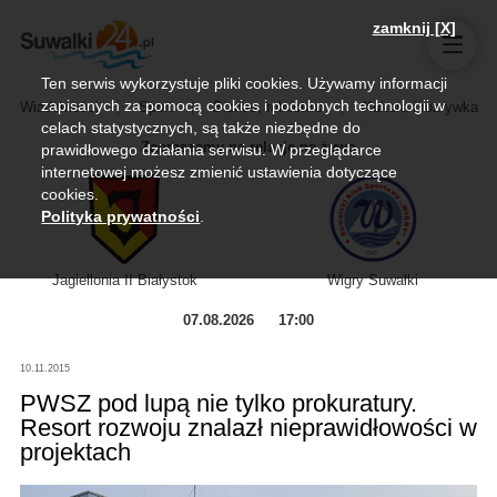
zamknij [X]
Ten serwis wykorzystuje pliki cookies. Używamy informacji
zapisanych za pomocą cookies i podobnych technologii w
Wiadomości
Sport
Biznes, rolnictwo
Kultura i rozrywka
celach statystycznych, są także niezbędne do
Zapraszamy na relację na żywo
prawidłowego działania serwisu. W przeglądarce
internetowej możesz zmienić ustawienia dotyczące
cookies.
Polityka prywatności
.
Jagiellonia II Białystok
Wigry Suwałki
07.08.2026
17:00
10.11.2015
PWSZ pod lupą nie tylko prokuratury.
Resort rozwoju znalazł nieprawidłowości w
projektach