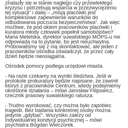
znalazły się w stanie nagłego czy przewlekłego
kryzysu i potrzebują wsparcia w przezwyciężeniu
tej sytuacji” i dalej – „misją placówki jest
kompleksowe zapewnienie warunków do
odbudowania poczucia bezpieczeństwa”. Jak więc
możliwe, że pod okiem pracowników placówki i
kuratora młody człowiek popełnił samobójstwo?
Maria Metelska, dyrektor suwalskiego MOPS-u nie
odpowiada na to pytanie, bo jest nieuchwytna.
Próbowaliśmy się z nią skontaktować, ale jeden z
pracowników ośrodka oświadczył, że przez cały
dzień będzie nieosiągalna.
Ośrodek pomocy podlega urzędowi miasta.
- Na razie czekamy na wyniki śledztwa. Jeśli w
protokole prokuratury będzie napisane, że zawinił
któryś z pracowników Centrum, wtedy podejmiemy
określone działania – mówi Jarosław Filipowicz,
rzecznik prasowy suwalskiego ratusza.
- Trudno wyrokować, czy można było zapobiec
tragedii. Bez badania konkretnej osoby można
jedynie „gdybać”. Wszystko zależy od
indywidualnej kondycji psychicznej – mówi
psychiatra Bogdan Wieczorek.