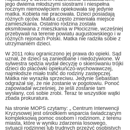
jego dwiema młodszymi siostrami i niespełna
rocznym niemowlęciem opiekowała się jedynie
matka. Kobieta nie pracowała. Dzieci posiadają
różnych ojców. Matka często zmieniała miejsce
zamieszkania. Ostatnio rodzina została
eksmitowana z mieszkania w Płocicznie, wcześniej
przebywali na terenie powiatu augustowskiego i w
różnych rejonach Polski. Matka nie radziła sobie z
utrzymaniem dzieci.
W 2011 roku ograniczono jej prawa do opieki. Sąd
uznał, że dzieci są zaniedbane i niedożywione. W
sylwestra sędzia wydał decyzję o skierowaniu trójki
dzieci do placówki opiekuńczo-wychowawczej,
najmłodsze miało trafić do rodziny zastępczej.
Matka nie wyraziła sprzeciwu. Jedynie Sebastian
odgrażał się, że nie zostanie w pogotowiu. Ponoć
zapowiadał wcześniej, że jeśli zostanie tam
wysłany, coś sobie zrobi. Teraz te wszystkie wątki
zbada prokuratura.
Na stronie MOPS czytamy: „ Centrum Interwencji
Kryzysowej jest ośrodkiem wsparcia świadczącym
kompleksową pomoc osobom i rodzinom, z terenu
miasta, które w wyniku zdarzenia losowego,
sytuacji rodzinnej lub trudnych przeżyć osobistych