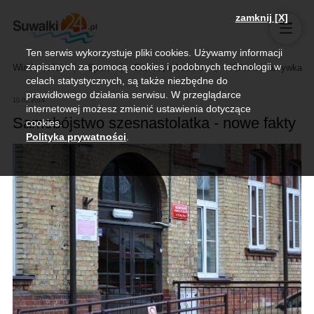
zamknij [X]
Ten serwis wykorzystuje pliki cookies. Używamy informacji
zapisanych za pomocą cookies i podobnych technologii w
Wiadomości
Sport
Biznes, rolnictwo
Kultura i rozrywka
celach statystycznych, są także niezbędne do
prawidłowego działania serwisu. W przeglądarce
10.01.2014
internetowej możesz zmienić ustawienia dotyczące
Samobójstwo szesnastolatka - nowe fakty
cookies.
Polityka prywatności
.