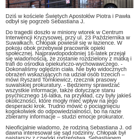
Dziś w kościele Świętych Apostołów Piotra i Pawła
odbył się pogrzeb Sebastiana J.
Do tragedii doszło w miniony wtorek w Centrum
Interwencji Kryzysowej, przy ul. 23 Października w
Suwałkach. Chłopak powiesił się w łazience. W
pokoju obok przebywał pracownik opieki
społecznej. Najprawdopodobniej 16-latek przejął
się wiadomością, że zostanie rozdzielony z matką i
trafi do ośrodka opiekuńczo-wychowawczego. -
Dokonaliśmy oględzin ciała. Nie było widocznych
obrażeń wskazujących na udział osób trzecich –
mówi Ryszard Tomkiewicz, rzecznik prasowy
suwalskiej prokuratury. - Będziemy sprawdzać
wszystkie informacje, także dotyczące stanu
psychicznego 16-latka, na przykład, czy były jakieś
okoliczności, które mogły mieć wpływ na jego
desperacki krok. Trudno mówić o pociągnięciu
kogokolwiek do odpowiedzialności, bo na razie
zbieramy informacje – studzi emocje prokurator.
Nieoficjalnie wiadomo, że rodziną Sebastiana J. od
dawna interesował się sąd rodzinny. Chłopak był
najstarszy z czwórki rodzeństwa. Sebastianem,