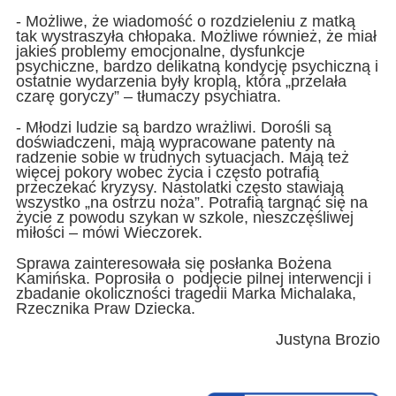
- Możliwe, że wiadomość o rozdzieleniu z matką
tak wystraszyła chłopaka. Możliwe również, że miał
jakieś problemy emocjonalne, dysfunkcje
psychiczne, bardzo delikatną kondycję psychiczną i
ostatnie wydarzenia były kroplą, która „przelała
czarę goryczy” – tłumaczy psychiatra.
- Młodzi ludzie są bardzo wrażliwi. Dorośli są
doświadczeni, mają wypracowane patenty na
radzenie sobie w trudnych sytuacjach. Mają też
więcej pokory wobec życia i często potrafią
przeczekać kryzysy. Nastolatki często stawiają
wszystko „na ostrzu noża”. Potrafią targnąć się na
życie z powodu szykan w szkole, nieszczęśliwej
miłości – mówi Wieczorek.
Sprawa zainteresowała się posłanka Bożena
Kamińska. Poprosiła o podjęcie pilnej interwencji i
zbadanie okoliczności tragedii Marka Michalaka,
Rzecznika Praw Dziecka.
Justyna Brozio