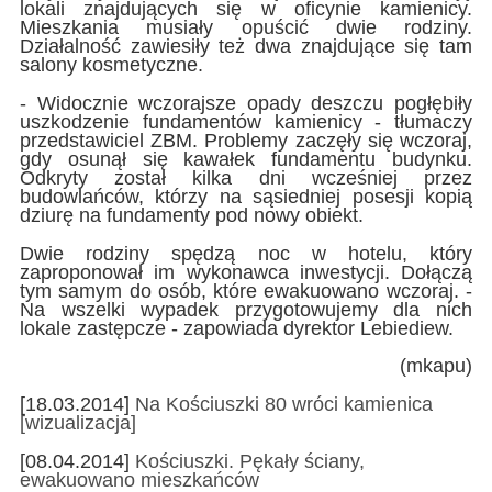
lokali znajdujących się w oficynie kamienicy.
Mieszkania musiały opuścić dwie rodziny.
Działalność zawiesiły też dwa znajdujące się tam
salony kosmetyczne.
- Widocznie wczorajsze opady deszczu pogłębiły
uszkodzenie fundamentów kamienicy - tłumaczy
przedstawiciel ZBM. Problemy zaczęły się wczoraj,
gdy osunął się kawałek fundamentu budynku.
Odkryty został kilka dni wcześniej przez
budowlańców, którzy na sąsiedniej posesji kopią
dziurę na fundamenty pod nowy obiekt.
Dwie rodziny spędzą noc w hotelu, który
zaproponował im wykonawca inwestycji. Dołączą
tym samym do osób, które ewakuowano wczoraj. -
Na wszelki wypadek przygotowujemy dla nich
lokale zastępcze - zapowiada dyrektor Lebiediew.
(mkapu)
[18.03.2014]
Na Kościuszki 80 wróci kamienica
[wizualizacja]
[08.04.2014]
Kościuszki. Pękały ściany,
ewakuowano mieszkańców