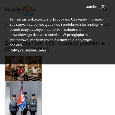
zamknij [X]
Ten serwis wykorzystuje pliki cookies. Używamy informacji
zapisanych za pomocą cookies i podobnych technologii w
Wiadomości
Sport
Biznes, rolnictwo
Kultura i rozrywka
celach statystycznych, są także niezbędne do
prawidłowego działania serwisu. W przeglądarce
internetowej możesz zmienić ustawienia dotyczące
Sejny. Obchody 105. rocznicy powołania
cookies.
policji państwowej
Polityka prywatności
.