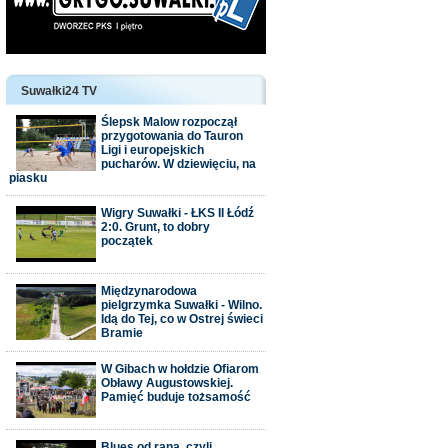
Suwałki24 TV
Ślepsk Malow rozpoczął
przygotowania do Tauron
Ligi i europejskich
pucharów. W dziewięciu, na
piasku
Wigry Suwałki - ŁKS II Łódź
2:0. Grunt, to dobry
początek
Międzynarodowa
pielgrzymka Suwałki - Wilno.
Idą do Tej, co w Ostrej świeci
Bramie
W Gibach w hołdzie Ofiarom
Obławy Augustowskiej.
Pamięć buduje tożsamość
Blues od rana, czyli