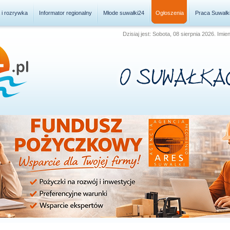
a i rozrywka
Informator regionalny
Młode suwałki24
Ogłoszenia
Praca Suwałk
Dzisiaj jest: Sobota, 08 sierpnia 2026. Imie