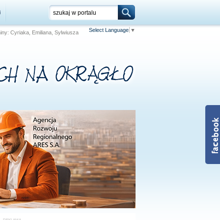
i
Select Language
▼
niny: Cyriaka, Emiliana, Sylwiusza