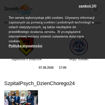
zamknij [X]
Ten serwis wykorzystuje pliki cookies. Używamy informacji
zapisanych za pomocą cookies i podobnych technologii w
Wiadomości
Sport
Biznes, rolnictwo
Kultura i rozrywka
celach statystycznych, są także niezbędne do
Zapraszamy na relację na żywo
prawidłowego działania serwisu. W przeglądarce
internetowej możesz zmienić ustawienia dotyczące
cookies.
Polityka prywatności
.
Jagiellonia II Białystok
Wigry Suwałki
07.08.2026
17:00
SzpitalPsych_DzienChorego24