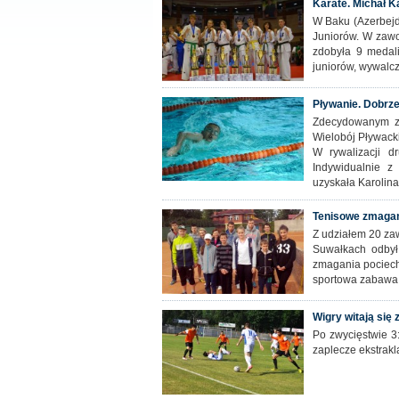
Karate. Michał K
W Baku (Azerbejd
Juniorów. W zawo
zdobyła 9 medali
juniorów, wywalc
Pływanie. Dobrze
Zdecydowanym zw
Wielobój Pływack
W rywalizacji d
Indywidualnie z
uzyskała Karolina
Tenisowe zmagani
Z udziałem 20 zaw
Suwałkach odbył
zmagania pociech
sportowa zabawa z
Wigry witają się z
Po zwycięstwie 3
zaplecze ekstrakl