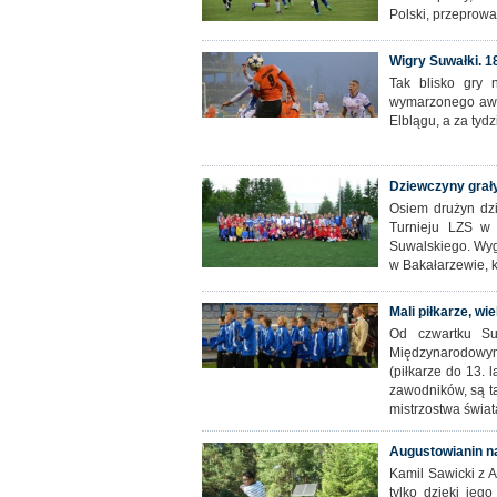
Polski, przeprow
Wigry Suwałki. 180
Tak blisko gry 
wymarzonego awan
Elblągu, a za tyd
Dziewczyny grał
Osiem drużyn dz
Turnieju LZS w 
Suwalskiego. Wygr
w Bakałarzewie, 
Mali piłkarze, wie
Od czwartku Suw
Międzynarodowym
(piłkarze do 13. l
zawodników, są tac
mistrzostwa świat
Augustowianin na
Kamil Sawicki z
tylko dzięki je