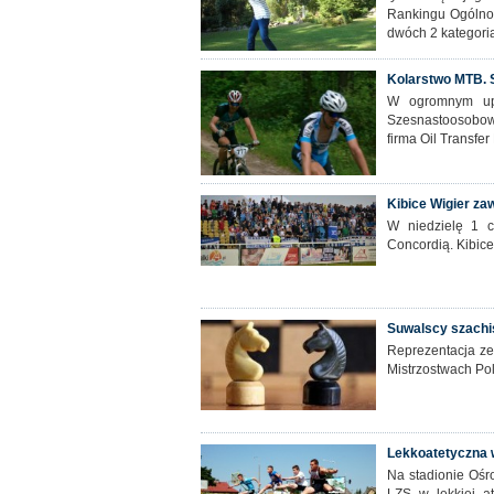
Rankingu Ogólno
dwóch 2 kategoria
Kolarstwo MTB. S
W ogromnym upa
Szesnastoosobow
firma Oil Transfe
Kibice Wigier za
W niedzielę 1 c
Concordią. Kibice
Suwalscy szachi
Reprezentacja ze
Mistrzostwach Po
Lekkoatetyczna w
Na stadionie Ośr