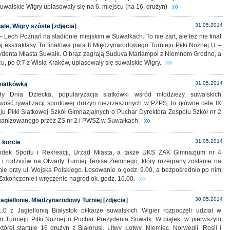
 Suwalskie Wigry uplasowały się na 6. miejscu (na 16. drużyn)
31.05.2014
nale, Wigry szóste [zdjęcia]
Lech Poznań na stadionie miejskim w Suwałkach. To nie żart, ale też nie finał
j ekstraklasy. To finałowa para II Międzynarodowego Turnieju Piłki Nożnej U –
ydenta Miasta Suwałk. O brąz zagrają Suduva Mariampol z Niemnem Grodno, a
u, po 0:7 z Wisłą Kraków, uplasowały się suwalskie Wigry.
31.05.2014
siatkówką
y Dnia Dziecka, popularyzacja siatkówki wśród młodzieży suwalskich
wość rywalizacji sportowej drużyn niezrzeszonych w PZPS, to główne cele IX
ju Piłki Siatkowej Szkół Gimnazjalnych o Puchar Dyrektora Zespołu Szkół nr 2
ganizowanego przez ZS nr 2 i PWSZ w Suwałkach.
31.05.2014
 korcie
odek Sportu i Rekreacji, Urząd Miasta, a także UKS ŻAK Gimnazjum nr 4
i i rodziców na Otwarty Turniej Tenisa Ziemnego, który rozegrany zostanie na
nie przy ul. Wojska Polskiego. Losowanie o godz. 9.00, a bezpośrednio po nim
Zakończenie i wręczenie nagród ok. godz. 16.00.
30.05.2014
agiellonię. Międzynarodowy Turniej [zdjęcia]
0 z Jagiellonią Białystok piłkarze suwalskich Wigier rozpoczęli udział w
 Turnieju Piłki Nożnej o Puchar Prezydenta Suwałk. W piątek, w pierwszym
tórej startuje 16 drużyn z Białorusi, Litwy, Łotwy, Niemiec, Norwegii, Rosji i