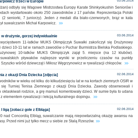
03.06.2014
arpowicz trzeci w Europie
żan) odbyły się Wagowe Mistrzostwa Europy Karate Shinkyokushin Seniorów i
dach wystartowało około 250 zawodników z 17 państw. Reprezentacja Polski
 (2 seniorki, 7 juniorzy). Jeden z medali dla biało-czerwonych, brąz w kata
zył suwalczanin Michał Karpowicz.
03.06.2014
 w drużynie, gorzej indywidualnie
ycięstwem 11-latków MUKS Olimpijczyk Suwałki zakończył się Drużynowy
i dzieci 10-11 lat w ramach zawodów o Puchar Burmistrza Bielska Podlaskiego.
rużynowej 10-latków MUKS Olimpijczyk zajął 5. miejsce (na 12 klubów).
 suwalskich pływaków najlepsze wyniki w przeliczeniu czasów na punkty
 Szyszko wśród dziewcząt i Miłosz Węgrzynowicz w rywalizacji chłopców.
02.06.2014
a z okazji Dnia Dziecka [zdjęcia]
odników w wieku od kilku do kilkudziesięciu lat w na kortach ziemnych OSIR w
 się Turniej Tenisa Ziemnego z okazji Dnia Dziecka. Zawody obserwowali i
 oklaskiwali rodzice, a grę mamuś komentowały dzieci. W sumie była to udana
 elementem rywalizacji i lekcją kulturalnego dopingu.
02.06.2014
 I ligą [zobacz gole z Elbląga]
:0 nad Concordią Elbląg, suwalczanie mają niepowtarzalną okazję awansu na
asy. Przed nimi już tylko mecz u siebie ze Stalą Rzeszów.