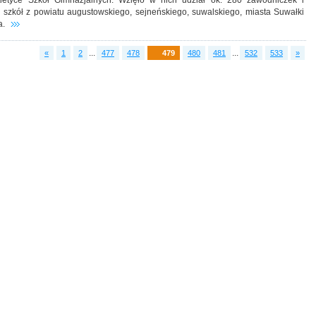
tletyce Szkół Gimnazjalnych. Wzięło w nich udział ok. 280 zawodniczek i
szkół z powiatu augustowskiego, sejneńskiego, suwalskiego, miasta Suwałki
a.
...
...
«
1
2
477
478
479
480
481
532
533
»