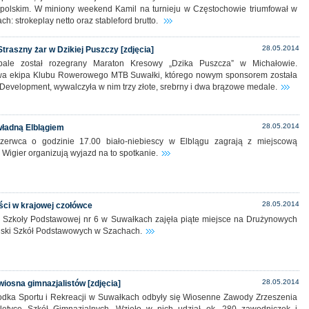
polskim. W miniony weekend Kamil na turnieju w Częstochowie triumfował w
ch: strokeplay netto oraz stableford brutto.
28.05.2014
traszny żar w Dzikiej Puszczy [zdjęcia]
le został rozegrany Maraton Kresowy „Dzika Puszcza” w Michałowie.
a ekipa Klubu Rowerowego MTB Suwałki, którego nowym sponsorem została
r Development, wywalczyła w nim trzy złote, srebrny i dwa brązowe medale.
28.05.2014
władną Elblągiem
zerwca o godzinie 17.00 biało-niebiescy w Elblągu zagrają z miejscową
 Wigier organizują wyjazd na to spotkanie.
28.05.2014
ści w krajowej czołówce
 Szkoły Podstawowej nr 6 w Suwałkach zajęła piąte miejsce na Drużynowych
lski Szkół Podstawowych w Szachach.
28.05.2014
iosna gimnazjalistów [zdjęcia]
odka Sportu i Rekreacji w Suwałkach odbyły się Wiosenne Zawody Zrzeszenia