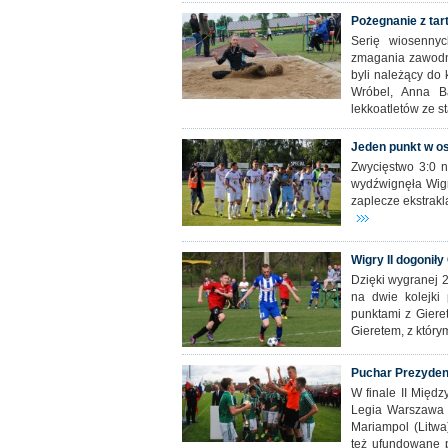
Pożegnanie z tar
Serię wiosenny
zmagania zawodni
byli należący do 
Wróbel, Anna Ba
lekkoatletów ze s
Jeden punkt w ost
Zwycięstwo 3:0 n
wydźwignęła Wigr
zaplecze ekstrak
Wigry II dogoniły
Dzięki wygranej 2
na dwie kolejki
punktami z Giere
Gieretem, z którym
Puchar Prezydent
W finale II Międ
Legia Warszawa 
Mariampol (Litwa
też ufundowane p