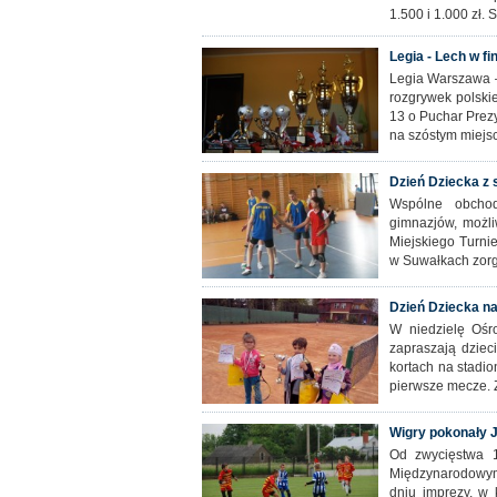
1.500 i 1.000 zł.
Legia - Lech w fi
Legia Warszawa – 
rozgrywek polskie
13 o Puchar Prez
na szóstym miejsc
Dzień Dziecka z 
Wspólne obchod
gimnazjów, możli
Miejskiego Turnie
w Suwałkach zor
Dzień Dziecka na
W niedzielę Ośr
zapraszają dziec
kortach na stadio
pierwsze mecze. 
Wigry pokonały J
Od zwycięstwa 1:
Międzynarodowym
dniu imprezy, w k