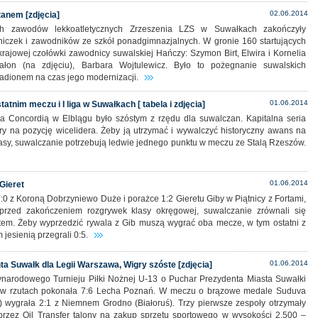
02.06.2014
tanem [zdjęcia]
ch zawodów lekkoatletycznych Zrzeszenia LZS w Suwałkach zakończyły
czek i zawodników ze szkół ponadgimnazjalnych. W gronie 160 startujących
krajowej czołówki zawodnicy suwalskiej Hańczy: Szymon Birt, Elwira i Kornelia
łon (na zdjęciu), Barbara Wojtulewicz. Było to pożegnanie suwalskich
tadionem na czas jego modernizacji.
01.06.2014
atnim meczu i I liga w Suwałkach [ tabela i zdjęcia]
a Concordią w Elblągu było szóstym z rzędu dla suwalczan. Kapitalna seria
y na pozycję wicelidera. Żeby ją utrzymać i wywalczyć historyczny awans na
lasy, suwalczanie potrzebują ledwie jednego punktu w meczu ze Stalą Rzeszów.
01.06.2014
 Gieret
:0 z Koroną Dobrzyniewo Duże i porażce 1:2 Gieretu Giby w Piątnicy z Fortami,
 przed zakończeniem rozgrywek klasy okręgowej, suwalczanie zrównali się
tem. Żeby wyprzedzić rywala z Gib muszą wygrać oba mecze, w tym ostatni z
 jesienią przegrali 0:5.
01.06.2014
a Suwałk dla Legii Warszawa, Wigry szóste [zdjęcia]
zynarodowego Turnieju Piłki Nożnej U-13 o Puchar Prezydenta Miasta Suwałki
w rzutach pokonała 7:6 Lecha Poznań. W meczu o brązowe medale Suduva
) wygrała 2:1 z Niemnem Grodno (Białoruś). Trzy pierwsze zespoły otrzymały
rzez Oil Transfer talony na zakup sprzętu sportowego w wysokości 2.500 –