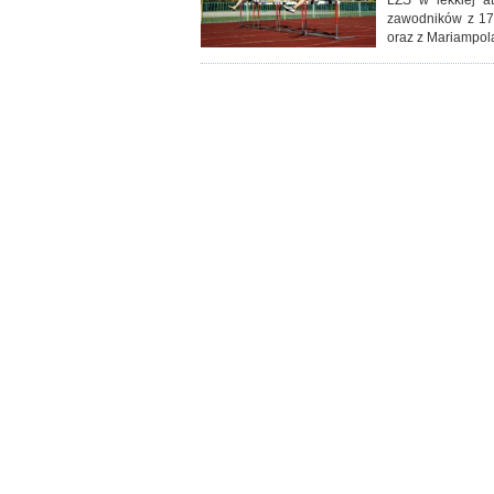
LZS w lekkiej a
zawodników z 17 
oraz z Mariampol