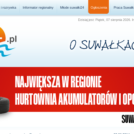
a i rozrywka
Informator regionalny
Młode suwałki24
Ogłoszenia
Praca Suwałk
Dzisiaj jest: Piątek, 07 sierpnia 2026.