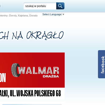
i
Select Language
▼
 Imieniny: Doroty, Kajetana, Donata