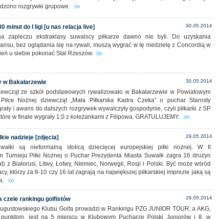
adzono rozgrywki grupowe.
30.05.2014
 minut do I ligi [u nas relacja live]
na zapleczu ekstraklasy suwalscy piłkarze dawno nie byli. Do uzyskania
su, bez oglądania się na rywali, muszą wygrać w tę niedzielę z Concordią w
zień u siebie pokonać Stal Rzeszów.
30.05.2014
y w Bakałarzewie
iewcząt ze szkół podstawowych rywalizowało w Bakałarzewie w Powiatowym
Piłce Nożnej dziewcząt „Mała Piłkarska Kadra Czeka” o puchar Starosty
ały i awans do dalszych rozgrywek wywalczyły gospodynie, czyli piłkarki z SP
które w finale wygrały 1:0 z koleżankami z Filipowa. GRATULUJEMY.
29.05.2014
lkie nadzieje [zdjęcia]
ałki są nieformalną stolicą dziecięcej europejskiej piłki nożnej. W II
 Turnieju Piłki Nożnej o Puchar Prezydenta Miasta Suwałk zagra 16 drużyn
at) z Białorusi, Litwy, Łotwy, Niemiec, Norwegii, Rosji i Polski. Być może wśród
y, którzy za 8-10 czy 16 lat zagrają na największej piłkarskiej imprezie jaką są
a.
29.05.2014
 czele rankingu golfistów
 Augustowskiego Klubu Golfa prowadzi w Rankingu PZG JUNIOR TOUR, a AKG,
go punktom, jest na 5 miejscu w Klubowym Pucharze Polski Juniorów i 8. w