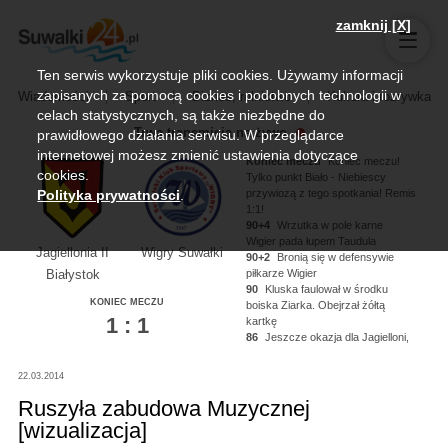
zamknij [X]
Ten serwis wykorzystuje pliki cookies. Używamy informacji
zapisanych za pomocą cookies i podobnych technologii w
Wiadomości
Sport
Biznes, rolnictwo
Kultura i rozrywka
celach statystycznych, są także niezbędne do
Trwa transmisja na żywo
prawidłowego działania serwisu. W przeglądarce
internetowej możesz zmienić ustawienia dotyczące
Koniec meczu
Koniec meczu!
cookies.
Tylko punkt Biało - Niebiescy
przywiozą z tego spotkania! Remis
Polityka prywatności
.
1:1!
90+4
Wrzutka w pole karne
Wigier pada łupem Taudula
Jagiellonia II
Wigry Suwałki
90+2
Bronią się w defensywie
piłkarze Wigier
Białystok
90
Kluska faulował w środku
KONIEC MECZU
boiska Ziarka. Obejrzał żółtą
1 : 1
kartkę
86
Jeszcze okazja dla Jagielloni,
Kononau miał piłkę na nodze ale
nie zdołał oddać strzału!
22.03.2014
84
Kluska dogrywa na głowę
Noworyty, strzał niecelny!
Ruszyła zabudowa Muzycznej
[wizualizacja]