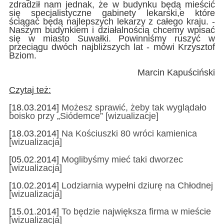
zdradził nam jednak, że w budynku będą mieścić
się specjalistyczne gabinety lekarski,e które
ściągać będą najlepszych lekarzy z całego kraju. -
Naszym budynkiem i działalnością chcemy wpisać
się w miasto Suwałki. Powinniśmy ruszyć w
przeciągu dwóch najbliższych lat - mówi Krzysztof
Bziom.
Marcin Kapuściński
Czytaj też:
[18.03.2014]
Możesz sprawić, żeby tak wyglądało
boisko przy „Siódemce” [wizualizacje]
[18.03.2014]
Na Kościuszki 80 wróci kamienica
[wizualizacja]
[05.02.2014]
Moglibyśmy mieć taki dworzec
[wizualizacja]
[10.02.2014]
Lodziarnia wypełni dziurę na Chłodnej
[wizualizacja]
[15.01.2014]
To będzie największa firma w mieście
[wizualizacja]