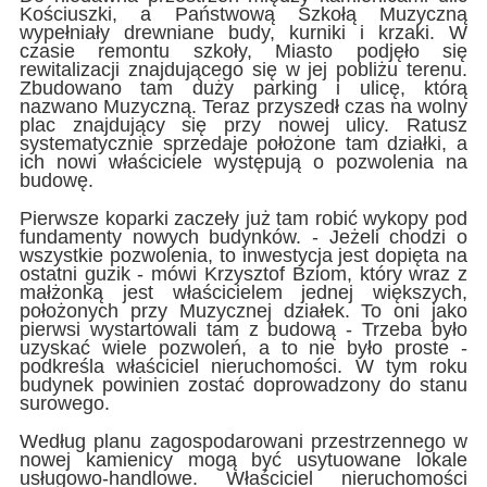
Kościuszki, a Państwową Szkołą Muzyczną
wypełniały drewniane budy, kurniki i krzaki. W
czasie remontu szkoły, Miasto podjęło się
rewitalizacji znajdującego się w jej pobliżu terenu.
Zbudowano tam duży parking i ulicę, którą
nazwano Muzyczną. Teraz przyszedł czas na wolny
plac znajdujący się przy nowej ulicy. Ratusz
systematycznie sprzedaje położone tam działki, a
ich nowi właściciele występują o pozwolenia na
budowę.
Pierwsze koparki zaczeły już tam robić wykopy pod
fundamenty nowych budynków. - Jeżeli chodzi o
wszystkie pozwolenia, to inwestycja jest dopięta na
ostatni guzik - mówi Krzysztof Bziom, który wraz z
małżonką jest właścicielem jednej większych,
położonych przy Muzycznej działek. To oni jako
pierwsi wystartowali tam z budową - Trzeba było
uzyskać wiele pozwoleń, a to nie było proste -
podkreśla właściciel nieruchomości. W tym roku
budynek powinien zostać doprowadzony do stanu
surowego.
Według planu zagospodarowani przestrzennego w
nowej kamienicy mogą być usytuowane lokale
usługowo-handlowe. Właściciel nieruchomości