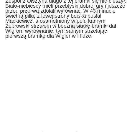
Zespół z Olsztyna długo z tej bramki się nie cieszył.
Biało-niebiescy mieli przebłyski dobrej gry i jeszcze
przed przerwą zdołali wyrównać. W 43 minucie
świetną piłkę z lewej strony boiska posłał
Mackiewicz, a osamotniony w polu karnym
Żebrowski strzałem w boczną siatkę bramki dał
Wigrom wyrównanie, tym samym strzelając
pierwszą bramkę dla Wigier w I lidze.