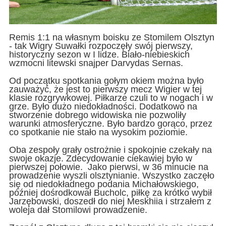
Remis 1:1 na własnym boisku ze Stomilem Olsztyn
- tak Wigry Suwałki rozpoczęły swój pierwszy,
historyczny sezon w I lidze. Biało-niebieskich
wzmocni litewski snajper Darvydas Sernas.
Od początku spotkania gołym okiem można było
zauważyć, że jest to pierwszy mecz Wigier w tej
klasie rozgrywkowej. Piłkarze czuli to w nogach i w
grze. Było dużo niedokładności. Dodatkowo na
stworzenie dobrego widowiska nie pozwoliły
warunki atmosferyczne. Było bardzo gorąco, przez
co spotkanie nie stało na wysokim poziomie.
Oba zespoły grały ostrożnie i spokojnie czekały na
swoje okazje. Zdecydowanie ciekawiej było w
pierwszej połowie. Jako pierwsi, w 36 minucie na
prowadzenie wyszli olsztynianie. Wszystko zaczęło
się od niedokładnego podania Michałowskiego,
później dośrodkował Bucholc, piłkę za krótko wybił
Jarzębowski, doszedł do niej Meskhiia i strzałem z
woleja dał Stomilowi prowadzenie.