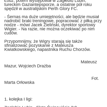
Łódź, potem występował w Zagłebiu Lubin,
tureckim Gaziantepsporze, a ostatnie pół roku
spędził w australijskim Perth Glory FC.
- Śernas ma duże umiejętności, ale będzie musiał
nadrobić braki treningowe, popracować z piłką przy
nodze - mówi Jacek Zieliński, dyrektor sportowy
Wigier. - Na razie, nie można oczekiwać po nim
cudów.
Przypomnijmy, że Wigry starają się także
sfinalizować pozyskanie z Mateusza
Kwiatkowskiego, napastnika Ruchu Chorzów.
Mateusz
Mazur, Wojciech Drażba
Fot.
Marta Orłowska
1. kolejka I ligi: