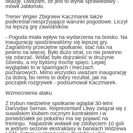
okazję. Uważam, że jest to wynik sprawiedliwy -
mówił Jabłoński.
Trener Wigier Zbigniew Kaczmarek także
podkreślał niesprzyjające warunki pogodowe. Liczył
na lepszą grę zawodników.
-
Pogoda miała wpływ na wydarzenia na boisku. Na
inaugurację spodziewaliśmy się lepszej gry.
Zagraliśmy przeciętne spotkanie, stać nas na
pewno na więcej. Było dużo strat, co nie powinno
się zdarzać. Widać było dojrzałość w drużynie
Stomilu, a my byliśmy trochę spięci. Lepiej
wyglądało to w sparingach i meczach
pucharowych. Mimo wszystko uważam inaugurację
za dobrą, bo remis to dobry rezultat, jak na
początek rozgrywek - podsumował Kaczmarek.
Wzmocnienia ataku
Z trybun niedzielne spotkanie oglądał 30-letni
Darvydas Sernas. Reprezentant Litwy związał się z
suwalskim klubem rocznym kontraktem i w
poniedziałek po południu ma się pojawić na
treningu. Napastnik wsławił się zdobyciem 10 goli
w jednym sezonie ekstraklasy w barwach Widzewa