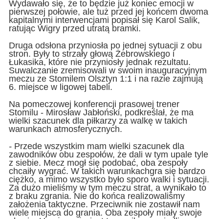
Wydawało się, że to będzie już koniec emocji w
pierwszej połowie, ale tuż przed jej końcem dwoma
kapitalnymi interwencjami popisał się Karol Salik,
ratując Wigry przed utratą bramki.
Druga odsłona przyniosła po jednej sytuacji z obu
stron. Były to strzały głową Żebrowskiego i
Łukasika, które nie przyniosły jednak rezultatu.
Suwalczanie zremisowali w swoim inauguracyjnym
meczu ze Stomilem Olsztyn 1:1 i na razie zajmują
6. miejsce w ligowej tabeli.
Na pomeczowej konferencji prasowej trener
Stomilu - Mirosław Jabłoński, podkreślał, że ma
wielki szacunek dla piłkarzy za walkę w takich
warunkach atmosferycznych.
-
Przede wszystkim mam wielki szacunek dla
zawodników obu zespołów, że dali w tym upale tyle
z siebie. Mecz mogł się podobać, oba zespoły
chcaiły wygrać. W takich warunkachgra się bardzo
ciężko, a mimo wszystko było sporo walki i sytuacji.
Za dużo mieliśmy w tym meczu strat, a wynikało to
z braku zgrania. Nie do końca realizowaliśmy
założenia taktyczne. Przeciwnik nie zostawił nam
wiele miejsca do grania. Oba zespoły miały swoje