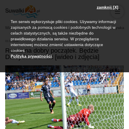
zamknij [X]
Ten serwis wykorzystuje pliki cookies. Używamy informacji
zapisanych za pomocą cookies i podobnych technologii w
Wiadomości
Sport
Biznes, rolnictwo
Kultura i rozrywka
celach statystycznych, są także niezbędne do
prawidłowego działania serwisu. W przeglądarce
03.08.2014
internetowej możesz zmienić ustawienia dotyczące
Remis na dobry początek. Będzie
cookies.
Darvydas Sernas [wideo i zdjęcia]
Polityka prywatności
.