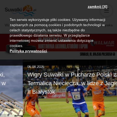
zamknij [X]
Ten serwis wykorzystuje pliki cookies. Używamy informacji
zapisanych za pomocą cookies i podobnych technologii w
Wiadomości
Sport
Biznes, rolnictwo
Kultura i rozrywka
celach statystycznych, są także niezbędne do
prawidłowego działania serwisu. W przeglądarce
internetowej możesz zmienić ustawienia dotyczące
cookies.
Polityka prywatności
.
06.08.2026
Wigry Suwałki w Pucharze Polski z
Termalicą Nieciecza, w lidze z Jagiellonią
II Białystok