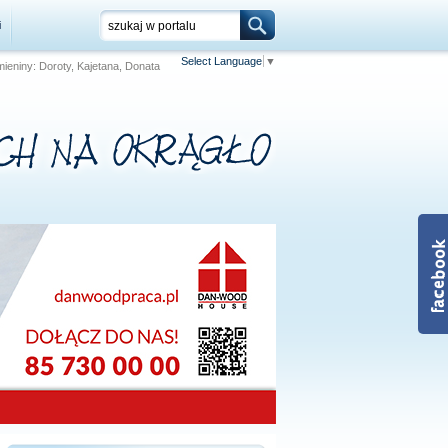
i
Select Language
▼
 Imieniny: Doroty, Kajetana, Donata