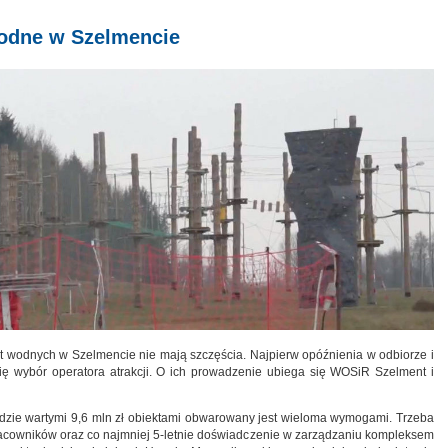
odne w Szelmencie
rt wodnych w Szelmencie nie mają szczęścia. Najpierw opóźnienia w odbiorze i
ię wybór operatora atrakcji. O ich prowadzenie ubiega się WOSiR Szelment i
będzie wartymi 9,6 mln zł obiektami obwarowany jest wieloma wymogami. Trzeba
acowników oraz co najmniej 5-letnie doświadczenie w zarządzaniu kompleksem