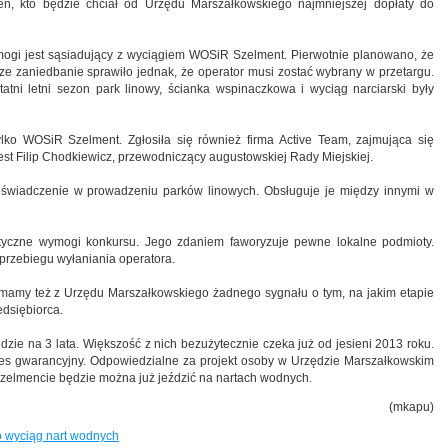
en, kto będzie chciał od Urzędu Marszałkowskiego najmniejszej dopłaty do
ymogi jest sąsiadujący z wyciągiem WOSiR Szelment. Pierwotnie planowano, że
cze zaniedbanie sprawiło jednak, że operator musi zostać wybrany w przetargu.
tatni letni sezon park linowy, ścianka wspinaczkowa i wyciąg narciarski były
ylko WOSiR Szelment. Zgłosiła się również firma Active Team, zajmująca się
jest Filip Chodkiewicz, przewodniczący augustowskiej Rady Miejskiej.
doświadczenie w prowadzeniu parków linowych. Obsługuje je między innymi w
tyczne wymogi konkursu. Jego zdaniem faworyzuje pewne lokalne podmioty.
przebiegu wyłaniania operatora.
 mamy też z Urzędu Marszałkowskiego żadnego sygnału o tym, na jakim etapie
edsiębiorca.
zie na 3 lata. Większość z nich bezużytecznie czeka już od jesieni 2013 roku.
res gwarancyjny. Odpowiedzialne za projekt osoby w Urzędzie Marszałkowskim
Szelmencie będzie można już jeździć na nartach wodnych.
(mkapu)
o wyciąg nart wodnych