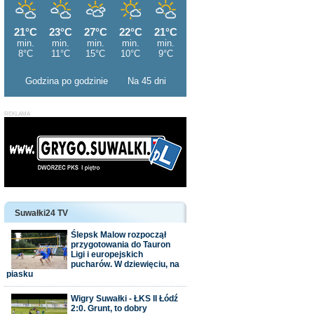
Godzina po godzinie
Na 45 dni
Suwałki24 TV
Ślepsk Malow rozpoczął
przygotowania do Tauron
Ligi i europejskich
pucharów. W dziewięciu, na
piasku
Wigry Suwałki - ŁKS II Łódź
2:0. Grunt, to dobry