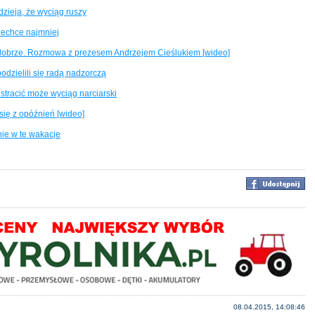
zieja, że wyciąg ruszy
 zechce najmniej
 dobrze. Rozmowa z prezesem Andrzejem Cieślukiem [wideo]
dzielili się radą nadzorczą
stracić może wyciąg narciarski
ię z opóźnień [wideo]
ie w te wakacje
08.04.2015, 14:08:46