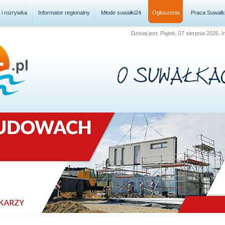
a i rozrywka
Informator regionalny
Młode suwałki24
Ogłoszenia
Praca Suwałk
Dzisiaj jest: Piątek, 07 sierpnia 2026.