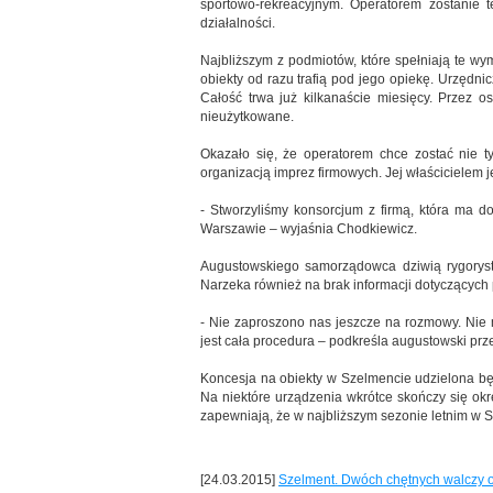
sportowo-rekreacyjnym. Operatorem zostanie t
działalności.
Najbliższym z podmiotów, które spełniają te w
obiekty od razu trafią pod jego opiekę. Urzędni
Całość trwa już kilkanaście miesięcy. Przez os
nieużytkowane.
Okazało się, że operatorem chce zostać nie t
organizacją imprez firmowych. Jej właścicielem 
- Stworzyliśmy konsorcjum z firmą, która ma 
Warszawie – wyjaśnia Chodkiewicz.
Augustowskiego samorządowca dziwią rygorys
Narzeka również na brak informacji dotyczących 
- Nie zaproszono nas jeszcze na rozmowy. Nie
jest cała procedura – podkreśla augustowski prz
Koncesja na obiekty w Szelmencie udzielona będ
Na niektóre urządzenia wkrótce skończy się ok
zapewniają, że w najbliższym sezonie letnim w 
[24.03.2015]
Szelment. Dwóch chętnych walczy 