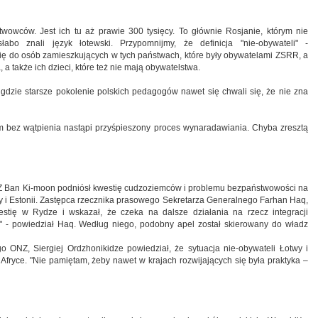
twowców. Jest ich tu aż prawie 300 tysięcy. To głównie Rosjanie, którym nie
bo znali język łotewski. Przypomnijmy, że definicja "nie-obywateli" -
się do osób zamieszkujących w tych państwach, które były obywatelami ZSRR, a
a także ich dzieci, które też nie mają obywatelstwa.
, gdzie starsze pokolenie polskich pedagogów nawet się chwali się, że nie zna
ym bez wątpienia nastąpi przyśpieszony proces wynaradawiania. Chyba zresztą
NZ Ban Ki-moon podniósł kwestię cudzoziemców i problemu bezpaństwowości na
 i Estonii. Zastępca rzecznika prasowego Sekretarza Generalnego Farhan Haq,
estię w Rydze i wskazał, że czeka na dalsze działania na rzecz integracji
." - powiedział Haq. Według niego, podobny apel został skierowany do władz
o ONZ, Siergiej Ordzhonikidze powiedział, że sytuacja nie-obywateli Łotwy i
j Afryce. "Nie pamiętam, żeby nawet w krajach rozwijających się była praktyka –