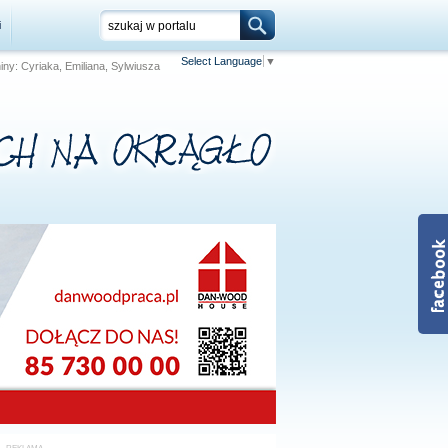
i
Select Language
▼
niny: Cyriaka, Emiliana, Sylwiusza