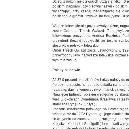
Dzieci z rodzin niełotewskich uczą się tylko 40
polskimi napisami, czy pisowni nazwisk polskimi l
wyłączając, przy każdej nadarzającej się oka
polskiego, a gromili litewskie, bo tam „tylko” 70
Władze łotewskie nie pozostawały dłużne, nagr
został Orderem Trzech Gwiazd. To najwyższe
łotewskiego prezydenta Andrisa Berziņša. Po
prezydent Berziņš podkreślił, że jest to symb
stosunków polsko – łotewskich.
Order Trzech Gwiazd został ustanowiony w 1924
przywrócony jako najwyższe łotewskie odznac
wybitnie zasługi.
Polacy na Łotwie
Aż 37,9 procent mieszkańców Łotwy należy do mni
Polacy na Łotwie, to ludność osiadła na teren
(Łatgalię, dawne województwo inflanckie), wschod
Najwięcej ludności polskiej względnie polskiego
więc w okolicach Dyneburga, Krasławia i Rzeży
stołeczną Rygę (ok. 17 tys.).
Początki osadnictwa polskiego na Łotwie sięgają
szlachta. Aż do 1772 Dyneburg i jego okolice stan
co wpłynęło na znaczną polonizację regionu, zw
Księstwo Kurlandii i Semigalii (dominowali w rejon
Kolejne fale polskiej ludności napływały na Łot