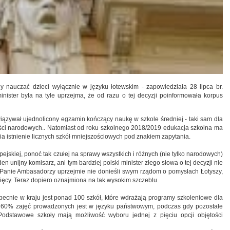
ny nauczać dzieci wyłącznie w języku łotewskim - zapowiedziała 28 lipca br.
minister była na tyle uprzejma, że od razu o tej decyzji poinformowała korpus
ązywał ujednolicony egzamin kończący naukę w szkole średniej - taki sam dla
zości narodowych.. Natomiast od roku szkolnego 2018/2019 edukacja szkolna ma
a istnienie licznych szkół mniejszościowych pod znakiem zapytania.
ejskiej, ponoć tak czułej na sprawy wszystkich i różnych (nie tylko narodowych)
 unijny komisarz, ani tym bardziej polski minister złego słowa o tej decyzji nie
 i Panie Ambasadorzy uprzejmie nie donieśli swym rządom o pomysłach Łotyszy,
sięcy. Teraz dopiero oznajmiona na tak wysokim szczeblu.
obecnie w kraju jest ponad 100 szkół, które wdrażają programy szkoleniowe dla
ło 60% zajęć prowadzonych jest w języku państwowym, podczas gdy pozostałe
odstawowe szkoły mają możliwość wyboru jednej z pięciu opcji objętości