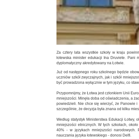
Za cztery lata wszystkie szkoły w kraju powin
łotewska minister edukacji Ina Druviete. Pani 
dyplomatyczny akredytowany na Łotwie.
Już od następnego roku szkolnego będzie obowi
uczniów szkół zwyczajnych, jak i szkół mniejs
być prowadzona wyłącznie w tym języku, co stawi
Przypomnijmy, że Łotwa jest członkiem Unii Europ
mniejszości. Minęła doba od oświadczenia, a żaden
powiedzieli. Nie chce się wierzyć, że Panowie
szczególnie, że decyzja była znana od kilku mie
Według statystyk Ministerstwa Edukacji Łotwy, 
mniejszości etnicznych. W tych szkołach, oko
40% - w językach mniejszości narodowych. P
nauczania języka łotewskiego - donosi Delfi.