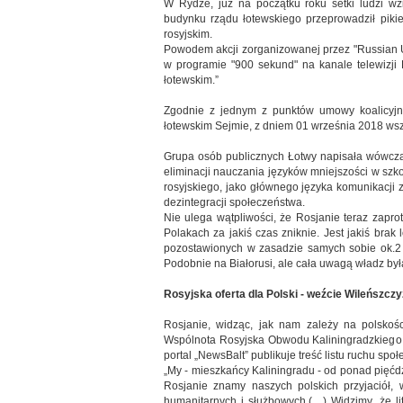
W Rydze, już na początku roku setki ludzi wz
budynku rządu łotewskiego przeprowadził piki
rosyjskim.
Powodem akcji zorganizowanej przez "Russian Un
w programie "900 sekund" na kanale telewizji 
łotewskim.”
Zgodnie z jednym z punktów umowy koalicyjne
łotewskim Sejmie, z dniem 01 września 2018 wsz
Grupa osób publicznych Łotwy napisała wówcza
eliminacji nauczania języków mniejszości w szko
rosyjskiego, jako głównego języka komunikacji z
dezintegracji społeczeństwa.
Nie ulega wątpliwości, że Rosjanie teraz zapro
Polakach za jakiś czas zniknie. Jest jakiś brak
pozostawionych w zasadzie samych sobie ok.2 m
Podobnie na Białorusi, ale cała uwagą władz była
Rosyjska oferta dla Polski - weźcie Wileńszcz
Rosjanie, widząc, jak nam zależy na polskości
Wspólnota Rosyjska Obwodu Kaliningradzkiego zwr
portal „NewsBalt” publikuje treść listu ruchu sp
„My - mieszkańcy Kaliningradu - od ponad pięćdz
Rosjanie znamy naszych polskich przyjaciół, 
humanitarnych i służbowych.(…) Widzimy, że l