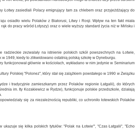
y Łotwy zasiedlali Polacy emigrujący tam za chlebem oraz przyjeżdżający do
ju osiadło wielu Polaków z Białorusi, Litwy i Rosji. Wpływ na ten fakt miała
h rąk do pracy wśród Łotyszy) oraz o wiele wyższy standard życia niż w Mińsku i
ze radzieckie zezwalały na istnienie polskich szkół powszechnych na Łotwie,
ak w 1949, kiedy to zlikwidowano ostatnią polską szkołę w Dyneburgu.
pory funkcjonował głównie w kościołach, wykładano w nim jedynie w Seminarium
tury Polskiej "Polonez", który stał się zalążkiem powstałego w 1990 w Związku
ydze i tradycyjnie zamieszkanym przez Polaków regionie Łatgalii), do których
ednia im. Ity Kozakiewicz w Rydze), funkcjonuje polskie przedszkole, działają
a.
powiedziały się za niezależnością republiki, co uchroniło łotewskich Polaków
kazuje się kilka polskich tytułów: "Polak na Łotwie"', "Czas Łatgalii", "Echo