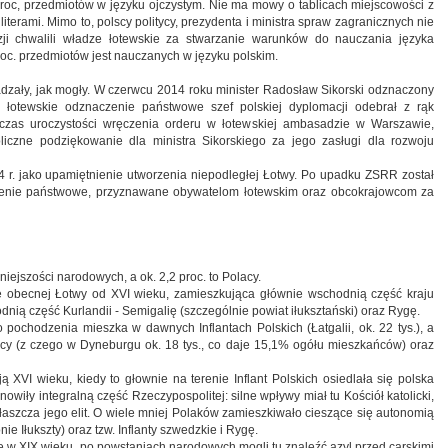
 proc, przedmiotów w języku ojczystym. Nie ma mowy o tablicach miejscowości z
iterami. Mimo to, polscy politycy, prezydenta i ministra spraw zagranicznych nie
zji chwalili władze łotewskie za stwarzanie warunków do nauczania języka
 proc. przedmiotów jest nauczanych w języku polskim.
adzały, jak mogły. W czerwcu 2014 roku minister Radosław Sikorski odznaczony
 łotewskie odznaczenie państwowe szef polskiej dyplomacji odebrał z rąk
dczas uroczystości wręczenia orderu w łotewskiej ambasadzie w Warszawie,
oliczne podziękowanie dla ministra Sikorskiego za jego zasługi dla rozwoju
 r. jako upamiętnienie utworzenia niepodległej Łotwy. Po upadku ZSRR został
zenie państwowe, przyznawane obywatelom łotewskim oraz obcokrajowcom za
ejszości narodowych, a ok. 2,2 proc. to Polacy.
ie obecnej Łotwy od XVI wieku, zamieszkująca głównie wschodnią część kraju
nią część Kurlandii - Semigalię (szczególnie powiat iłuksztański) oraz Rygę.
 pochodzenia mieszka w dawnych Inflantach Polskich (Łatgalii, ok. 22 tys.), a
cy (z czego w Dyneburgu ok. 18 tys., co daje 15,1% ogółu mieszkańców) oraz
 XVI wieku, kiedy to głownie na terenie Inflant Polskich osiedlała się polska
owiły integralną część Rzeczypospolitej: silne wpływy miał tu Kościół katolicki,
łaszcza jego elit. O wiele mniej Polaków zamieszkiwało cieszące się autonomią
ie Iłukszty) oraz tzw. Inflanty szwedzkie i Rygę.
wę w XIX wieku, po powstaniach narodowych mogli tu znaleźć azyl przed carskimi