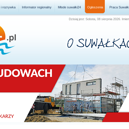
a i rozrywka
Informator regionalny
Młode suwałki24
Ogłoszenia
Praca Suwałk
Dzisiaj jest: Sobota, 08 sierpnia 2026. Imie