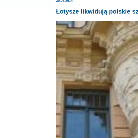
30.07.2014
Łotysze likwidują polskie s