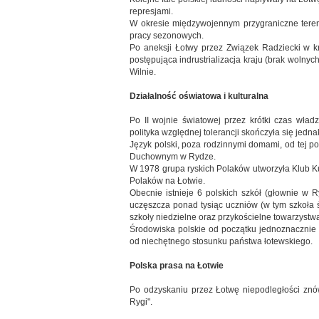
represjami.
W okresie międzywojennym przygraniczne teren
pracy sezonowych.
Po aneksji Łotwy przez Związek Radziecki w kra
postępująca indrustrializacja kraju (brak wolnyc
Wilnie.
Działalność oświatowa i kulturalna
Po II wojnie światowej przez krótki czas wład
polityka względnej tolerancji skończyła się jedn
Język polski, poza rodzinnymi domami, od tej 
Duchownym w Rydze.
W 1978 grupa ryskich Polaków utworzyła Klub Kul
Polaków na Łotwie.
Obecnie istnieje 6 polskich szkół (głownie w R
uczęszcza ponad tysiąc uczniów (w tym szkoła śr
szkoły niedzielne oraz przykościelne towarzystw
Środowiska polskie od początku jednoznacznie o
od niechętnego stosunku państwa łotewskiego.
Polska prasa na Łotwie
Po odzyskaniu przez Łotwę niepodległości znów u
Rygi".