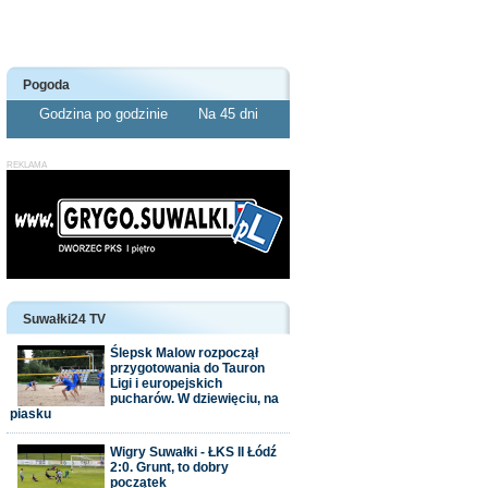
Pogoda
Godzina po godzinie
Na 45 dni
Suwałki24 TV
Ślepsk Malow rozpoczął
przygotowania do Tauron
Ligi i europejskich
pucharów. W dziewięciu, na
piasku
Wigry Suwałki - ŁKS II Łódź
2:0. Grunt, to dobry
początek