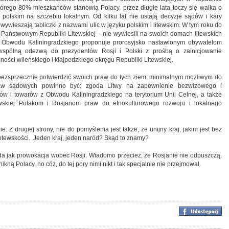
, którego 80% mieszkańców stanowią Polacy, przez długie lata toczy się walka o
polskim na szczeblu lokalnym. Od kilku lat nie ustają decyzje sądów i kary
wieszają tabliczki z nazwami ulic w języku polskim i litewskim. W tym roku do
u Państwowym Republiki Litewskiej – nie wywiesili na swoich domach litewskich
a Obwodu Kaliningradzkiego proponuje prorosyjsko nastawionym obywatelom
wspólną odezwą do prezydentów Rosji i Polski z prośbą o zainicjowanie
ści wileńskiego i kłajpedzkiego okręgu Republiki Litewskiej.
 bezsprzecznie potwierdzić swoich praw do tych ziem, minimalnym możliwym do
raw sądowych powinno być: zgoda Litwy na zapewnienie bezwizowego i
ów i towarów z Obwodu Kaliningradzkiego na terytorium Unii Celnej, a także
wskiej Polakom i Rosjanom praw do etnokulturowego rozwoju i lokalnego
 Z drugiej strony, nie do pomyślenia jest także, że unijny kraj, jakim jest bez
łotewskości. Jeden kraj, jeden naród? Skąd to znamy?
ąda jak prowokacja wobec Rosji. Wiadomo przecież, że Rosjanie nie odpuszczą.
nikną Polacy, no cóż, do tej pory nimi nikt i tak specjalnie nie przejmował.