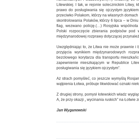
Litewskiej. I tak, w rejonie solecznickim Litwy
prawo do posługiwania się ojczystym językiem 
przeciwko Polakom, którzy na własnych domach wy
skontrolowania Polaków, którzy 6 lipca – w Dni
flag, wezwano policję.(…) Rosyjska wspólnot
Polski rozpoczęcie zbierania podpisów pod 
międzynarodowej rozprawy dotyczącej przynależno
Uwzględniając to, że Litwa nie może prawnie i
przyjęcia wynikiem międzynarodowych rozp
bezcłowego korytarza dla transportu mieszkańc
zapewnienie mieszkającym w Republice Lite
posługiwania się językiem ojczystym”.
Aż strach pomyśleć, co jeszcze wymyślą Rosjanie.
wątpienia Łotwa, próbuje likwidować oznaki nie
Z drugiej strony, pomysł łotewskich władz wygl
A, że przy okazji „ wycinania ruskich” na Łotwie z
Jan Wyganowski