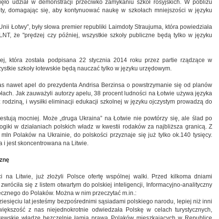
ięło udział w demonstracji przeciwko zamykaniu szkół rosyjskich. W pobliżu
ety, domagając się, aby kontynuować naukę w szkołach mniejszości w języku
ii Łotwy”, były słowa premier republiki Laimdoty Straujuma, która powiedziała
LNT, że "prędzej czy później, wszystkie szkoły publiczne będą tylko w języku
j, która została podpisana 22 stycznia 2014 roku przez partie rządzące w
ystkie szkoły łotewskie będą nauczać tylko w języku urzędowym.
s nawet apel do prezydenta Andrisa Berzinsa o powstrzymanie się od planów
łach. Jak zauważyli autorzy apelu, 38 procent ludności na Łotwie używa języka
 rodziną, i wysiłki eliminacji edukacji szkolnej w języku ojczystym prowadzą do
testują mocniej. Może „druga Ukraina” na Łotwie nie powtórzy się, ale ślad po
 logiki w działaniach polskich władz w kwestii rodaków za najbliższa granicą. Z
ln Polaków na Ukrainie, do polskości przyznaje się już tylko ok.140 tysięcy.
 i jest skoncentrowana na Litwie.
yznę
 na Litwie, już złożyli Polsce ofertę wspólnej walki. Przed kilkoma dniami
óciła się z listem otwartym do polskiej inteligencji, Informacyjno-analityczny
ołecznego do Polaków. Można w nim przeczytać m.in.:
iesięciu lat jesteśmy bezpośrednimi sąsiadami polskiego narodu, lepiej niż inni
większość z nas niejednokrotnie odwiedzała Polskę w celach turystycznych,
itewskie władze bezczelnie łamią prawa Polaków mieszkających w Republice