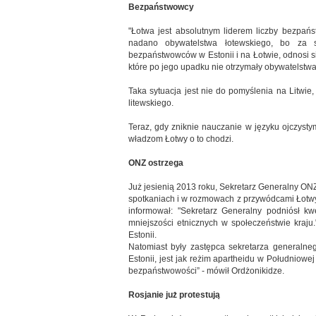
Bezpaństwowcy
"Łotwa jest absolutnym liderem liczby bezpańs
nadano obywatelstwa łotewskiego, bo za sła
bezpaństwowców w Estonii i na Łotwie, odnosi 
które po jego upadku nie otrzymały obywatelstwa, 
Taka sytuacja jest nie do pomyślenia na Litwie
litewskiego.
Teraz, gdy zniknie nauczanie w języku ojczyst
władzom Łotwy o to chodzi.
ONZ ostrzega
Już jesienią 2013 roku, Sekretarz Generalny O
spotkaniach i w rozmowach z przywódcami Łotwy
informował: "Sekretarz Generalny podniósł kw
mniejszości etnicznych w społeczeństwie kraju
Estonii.
Natomiast były zastępca sekretarza generalneg
Estonii, jest jak reżim apartheidu w Południowe
bezpaństwowości” - mówił Ordżonikidze.
Rosjanie już protestują