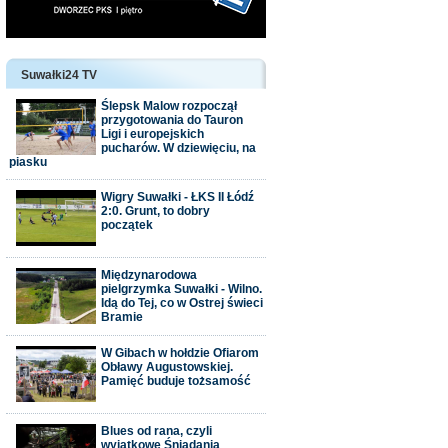
Suwałki24 TV
Ślepsk Malow rozpoczął
przygotowania do Tauron
Ligi i europejskich
pucharów. W dziewięciu, na
piasku
Wigry Suwałki - ŁKS II Łódź
2:0. Grunt, to dobry
początek
Międzynarodowa
pielgrzymka Suwałki - Wilno.
Idą do Tej, co w Ostrej świeci
Bramie
W Gibach w hołdzie Ofiarom
Obławy Augustowskiej.
Pamięć buduje tożsamość
Blues od rana, czyli
wyjątkowe Śniadania