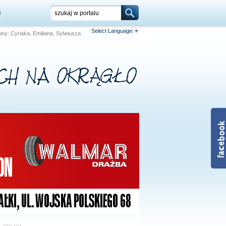
i
Select Language
▼
niny: Cyriaka, Emiliana, Sylwiusza