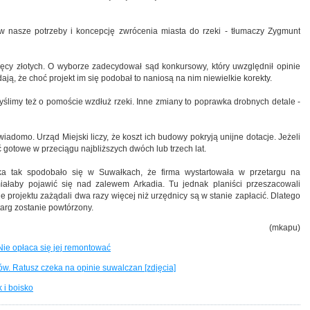
ię w nasze potrzeby i koncepcję zwrócenia miasta do rzeki - tłumaczy Zygmunt
ięcy złotych. O wyborze zadecydował sąd konkursowy, który uwzględnił opinie
ą, że choć projekt im się podobał to naniosą na nim niewielkie korekty.
yślimy też o pomoście wzdłuż rzeki. Inne zmiany to poprawka drobnych detale -
adomo. Urząd Miejski liczy, że koszt ich budowy pokryją unijne dotacje. Jeżeli
ć gotowe w przeciągu najbliższych dwóch lub trzech lat.
ka tak spodobało się w Suwałkach, że firma wystartowała w przetargu na
miałaby pojawić się nad zalewem Arkadia. Tu jednak planiści przeszacowali
 projektu zażądali dwa razy więcej niż urzędnicy są w stanie zapłacić. Dlatego
arg zostanie powtórzony.
(mkapu)
Nie opłaca się jej remontować
w. Ratusz czeka na opinie suwalczan [zdjęcia]
 i boisko