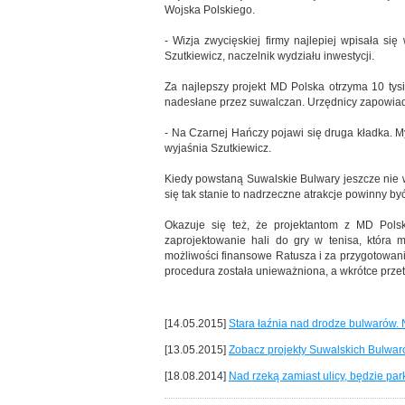
Wojska Polskiego.
- Wizja zwycięskiej firmy najlepiej wpisała s
Szutkiewicz, naczelnik wydziału inwestycji.
Za najlepszy projekt MD Polska otrzyma 10 tys
nadesłane przez suwalczan. Urzędnicy zapowiadaj
- Na Czarnej Hańczy pojawi się druga kładka. M
wyjaśnia Szutkiewicz.
Kiedy powstaną Suwalskie Bulwary jeszcze nie wi
się tak stanie to nadrzeczne atrakcje powinny by
Okazuje się też, że projektantom z MD Pols
zaprojektowanie hali do gry w tenisa, która 
możliwości finansowe Ratusza i za przygotowanie
procedura została unieważniona, a wkrótce przet
[14.05.2015]
Stara łaźnia nad drodze bulwarów. 
[13.05.2015]
Zobacz projekty Suwalskich Bulwaró
[18.08.2014]
Nad rzeką zamiast ulicy, będzie park