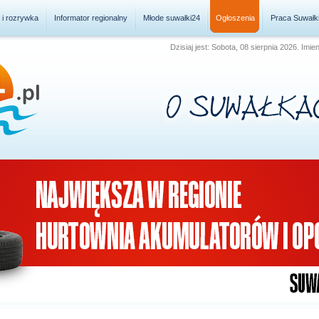
a i rozrywka
Informator regionalny
Młode suwałki24
Ogłoszenia
Praca Suwałk
Dzisiaj jest: Sobota, 08 sierpnia 2026. Imie