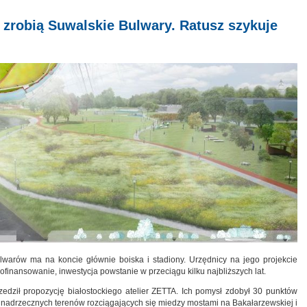
z zrobią Suwalskie Bulwary. Ratusz szykuje
lwarów ma na koncie głównie boiska i stadiony. Urzędnicy na jego projekcie
 dofinansowanie, inwestycja powstanie w przeciągu kilku najbliższych lat.
zedził propozycję białostockiego atelier ZETTA. Ich pomysł zdobył 30 punktów
 nadrzecznych terenów rozciągających się miedzy mostami na Bakałarzewskiej i