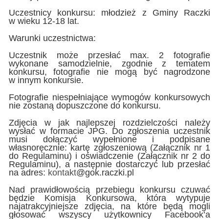
Uczestnicy konkursu: młodzież z Gminy Raczki
w wieku 12-18 lat.
Warunki uczestnictwa:
Uczestnik może przesłać max. 2 fotografie
wykonane samodzielnie, zgodnie z tematem
konkursu, fotografie nie mogą być nagrodzone
w innym konkursie.
Fotografie niespełniające wymogów konkursowych
nie zostaną dopuszczone do konkursu.
Zdjęcia w jak najlepszej rozdzielczości należy
wysłać w formacie JPG. Do zgłoszenia uczestnik
musi dołączyć wypełnione i podpisane
własnoręcznie: kartę zgłoszeniową (Załącznik nr 1
do Regulaminu) i oświadczenie (Załącznik nr 2 do
Regulaminu), a następnie dostarczyć lub przesłać
na adres:
kontakt
@gok.raczki.pl
Nad prawidłowością przebiegu konkursu czuwać
będzie Komisja Konkursowa, która wytypuje
najatrakcyjniejsze zdjęcia, na które będą mogli
głosować wszyscy użytkownicy Facebook’a