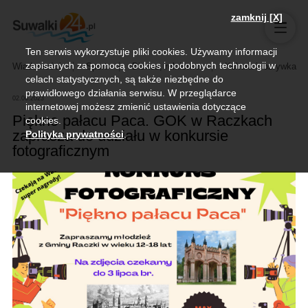
zamknij [X]
Ten serwis wykorzystuje pliki cookies. Używamy informacji
zapisanych za pomocą cookies i podobnych technologii w
Wiadomości
Sport
Biznes, rolnictwo
Kultura i rozrywka
celach statystycznych, są także niezbędne do
prawidłowego działania serwisu. W przeglądarce
02.06.2023
internetowej możesz zmienić ustawienia dotyczące
Piękno pałacu Paca. GOK w Raczkach
cookies.
zaprasza do udziału w konkursie
Polityka prywatności
.
fotograficznym