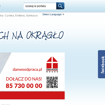
i
Select Language
▼
niny: Cyriaka, Emiliana, Sylwiusza