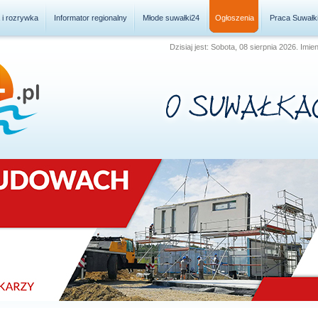
a i rozrywka
Informator regionalny
Młode suwałki24
Ogłoszenia
Praca Suwałk
Dzisiaj jest: Sobota, 08 sierpnia 2026. Imie