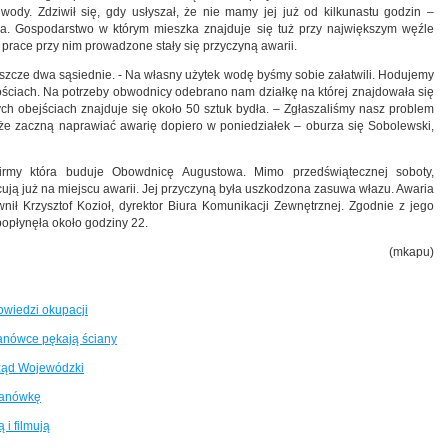
ody. Zdziwił się, gdy usłyszał, że nie mamy jej już od kilkunastu godzin –
a. Gospodarstwo w którym mieszka znajduje się tuż przy największym węźle
race przy nim prowadzone stały się przyczyną awarii.
zcze dwa sąsiednie. - Na własny użytek wodę byśmy sobie załatwili. Hodujemy
ilościach. Na potrzeby obwodnicy odebrano nam działkę na której znajdowała się
ych obejściach znajduje się około 50 sztuk bydła. – Zgłaszaliśmy nasz problem
 że zaczną naprawiać awarię dopiero w poniedziałek – oburza się Sobolewski,
firmy która buduje Obowdnicę Augustowa. Mimo przedświątecznej soboty,
ują już na miejscu awarii. Jej przyczyną była uszkodzona zasuwa włazu. Awaria
ił Krzysztof Kozioł, dyrektor Biura Komunikacji Zewnętrznej. Zgodnie z jego
opłynęła około godziny 22.
(mkapu)
owiedzi okupacji
anówce pękają ściany
ząd Wojewódzki
Janówkę
 i filmują