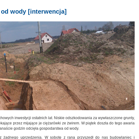
 od wody [interwencja]
howych inwestycji ostatnich lat. Niskie odszkodowania za wywłaszczone grunty,
ające przez mijające je ciężarówki ze żwirem. W piątek doszła do tego awaria
lkanaście godzin odcięła gospodarstwa od wody.
z żadnego uprzedzenia. W sobotę z rana przyszedł do nas budowlaniec i