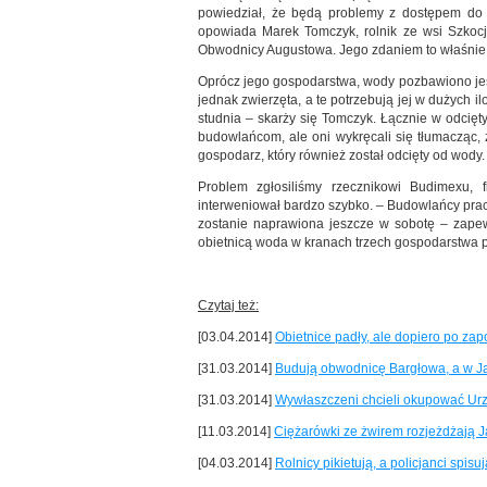
powiedział, że będą problemy z dostępem do w
opowiada Marek Tomczyk, rolnik ze wsi Szkocj
Obwodnicy Augustowa. Jego zdaniem to właśnie p
Oprócz jego gospodarstwa, wody pozbawiono jes
jednak zwierzęta, a te potrzebują jej w dużych 
studnia – skarży się Tomczyk. Łącznie w odcięt
budowlańcom, ale oni wykręcali się tłumacząc,
gospodarz, który również został odcięty od wody.
Problem zgłosiliśmy rzecznikowi Budimexu, 
interweniował bardzo szybko. – Budowlańcy prac
zostanie naprawiona jeszcze w sobotę – zapewn
obietnicą woda w kranach trzech gospodarstwa p
Czytaj też:
[03.04.2014]
Obietnice padły, ale dopiero po zap
[31.03.2014]
Budują obwodnicę Bargłowa, a w J
[31.03.2014]
Wywłaszczeni chcieli okupować Ur
[11.03.2014]
Ciężarówki ze żwirem rozjeżdżają 
[04.03.2014]
Rolnicy pikietują, a policjanci spisują