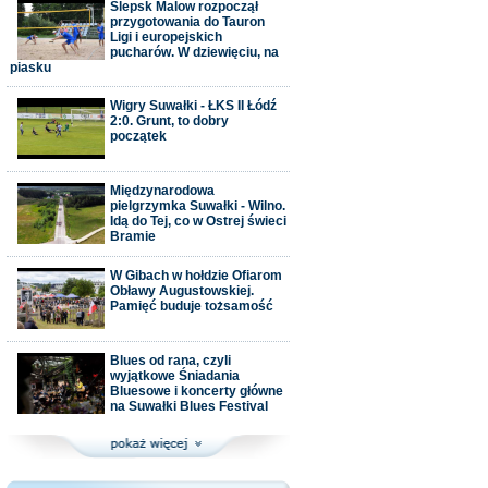
Ślepsk Malow rozpoczął
przygotowania do Tauron
Ligi i europejskich
pucharów. W dziewięciu, na
piasku
Wigry Suwałki - ŁKS II Łódź
2:0. Grunt, to dobry
początek
Międzynarodowa
pielgrzymka Suwałki - Wilno.
Idą do Tej, co w Ostrej świeci
Bramie
W Gibach w hołdzie Ofiarom
Obławy Augustowskiej.
Pamięć buduje tożsamość
Blues od rana, czyli
wyjątkowe Śniadania
Bluesowe i koncerty główne
na Suwałki Blues Festival