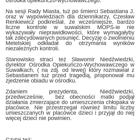
ośrodka opiekuńczo-wychowawczego.
Na sesji Rady Miasta, tuż po śmierci Sebastiana J.
oraz w wypowiedziach dla dziennikarzy, Czesław
Renkiewicz podkreślał, że wcześniejsze, bardzo
liczne kontrole w suwalskim MOPS-ie nie
wykazywały nieprawidłowości, które wymagałyby
tak zdecydowanych posunięć. Decyzję o zwolnieniu
Metelskiej odkładał do otrzymania wyników
niezależnych kontroli.
Stanowisko straci też Sławomir Niedźwiedzki,
dyrektor Ośrodka Opiekuńczo-Wychowawczego w
Suwałkach, ( na zdj. od lewej) który rozmawiał z
Sebastianem tuż przed tragedią, proponował mu
zjedzenie obiadu w ośrodku.
Zdaniem prezydenta, Niedźwiedzki,
przedwcześnie, bez obecności matki podjął
działania zmierzające do umieszczenia chłopaka w
placówce. Nie przestrzegał również limitu liczby
umieszczanych w placówce dzieci i przyjął do niej
więcej dzieci nie powinien.
Czytaj też: