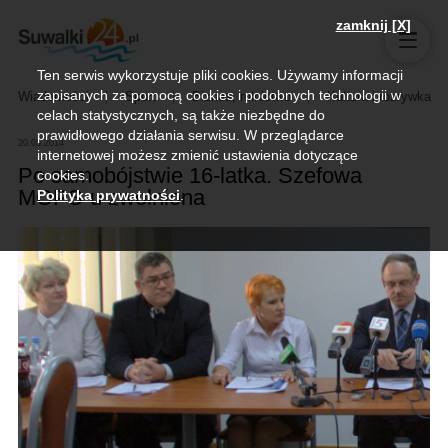
zamknij [X]
Ten serwis wykorzystuje pliki cookies. Używamy informacji
zapisanych za pomocą cookies i podobnych technologii w
Wiadomości
Sport
Biznes, rolnictwo
Kultura i rozrywka
celach statystycznych, są także niezbędne do
prawidłowego działania serwisu. W przeglądarce
20.05.2014
internetowej możesz zmienić ustawienia dotyczące
Po samobójstwie 16-latka. Szefowa
cookies.
MOPS-u zwolniona
Polityka prywatności
.