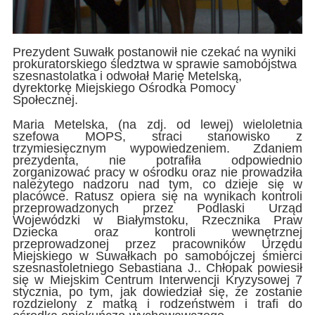
Prezydent Suwałk postanowił nie czekać na wyniki
prokuratorskiego śledztwa w sprawie samobójstwa
szesnastolatka i odwołał Marię Metelską,
dyrektorkę Miejskiego Ośrodka Pomocy
Społecznej.
Maria Metelska, (na zdj. od lewej) wieloletnia
szefowa MOPS, straci stanowisko z
trzymiesięcznym wypowiedzeniem. Zdaniem
prezydenta, nie potrafiła odpowiednio
zorganizować pracy w ośrodku oraz nie prowadziła
należytego nadzoru nad tym, co dzieje się w
placówce. Ratusz opiera się na wynikach kontroli
przeprowadzonych przez Podlaski Urząd
Wojewódzki w Białymstoku, Rzecznika Praw
Dziecka oraz kontroli wewnętrznej
przeprowadzonej przez pracowników Urzędu
Miejskiego w Suwałkach po samobójczej śmierci
szesnastoletniego Sebastiana J.. Chłopak powiesił
się w Miejskim Centrum Interwencji Kryzysowej 7
stycznia, po tym, jak dowiedział się, że zostanie
rozdzielony z matką i rodzeństwem i trafi do