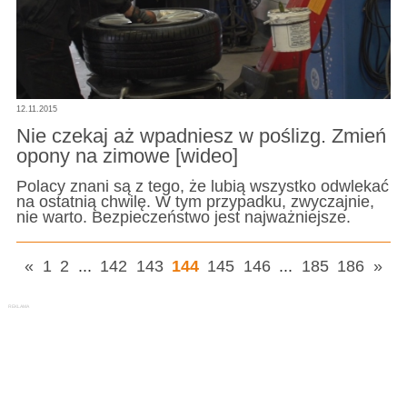
12.11.2015
Nie czekaj aż wpadniesz w poślizg. Zmień
opony na zimowe [wideo]
Polacy znani są z tego, że lubią wszystko odwlekać
na ostatnią chwilę. W tym przypadku, zwyczajnie,
nie warto. Bezpieczeństwo jest najważniejsze.
«
1
2
...
142
143
144
145
146
...
185
186
»