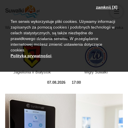
zamknij [X]
Ten serwis wykorzystuje pliki cookies. Używamy informacji
zapisanych za pomocą cookies i podobnych technologii w
Wiadomości
Sport
Biznes, rolnictwo
Kultura i rozrywka
celach statystycznych, są także niezbędne do
Zapraszamy na relację na żywo
prawidłowego działania serwisu. W przeglądarce
internetowej możesz zmienić ustawienia dotyczące
cookies.
Polityka prywatności
.
Jagiellonia II Białystok
Wigry Suwałki
07.08.2026
17:00