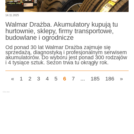
14.11.2025
Walmar Drażba. Akumulatory kupują tu
hurtownie, sklepy, firmy transportowe,
budowlane i ogrodnicze
Od ponad 30 lat Walmar Drażba zajmuje się
sprzedażą, diagnostyką i profesjonalnym serwisem
akumulatorów. Do wyboru jest ponad 300 rodzajów
i 4 tysiące sztuk. Sezon trwa tu okrągły rok.
«
1
2
3
4
5
6
7
...
185
186
»