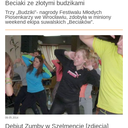
Beciaki ze złotymi budzikami
Trzy „Budziki”- nagrody Festiwalu Młodych
Piosenkarzy we Wrocławiu, zdobyła w miniony
weekend ekipa suwalskich „Beciaków”.
09.05.2014
Debiut Zumby w Szelmencie [zdjęcia]