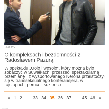
10.03.2014
O kompleksach i bezdomności z
Radosławem Pazurą
W spektaklu „Goło i wesoło”, który można było
zobaczyć w Suwałkach, przeszedł spektakularną
przemianę - z wysportowanego Nerona przeistoczył
się w transseksualnego konferansjera, w
rajstopach, peruce i sukience.
«
1
2
...
33
34
35
36
37
...
45
46
»