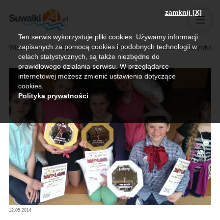
zamknij [X]
Ten serwis wykorzystuje pliki cookies. Używamy informacji
zapisanych za pomocą cookies i podobnych technologii w
Wiadomości
Sport
Biznes, rolnictwo
Kultura i rozrywka
celach statystycznych, są także niezbędne do
prawidłowego działania serwisu. W przeglądarce
internetowej możesz zmienić ustawienia dotyczące
cookies.
Polityka prywatności
.
12.05.2014