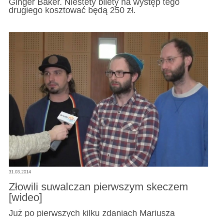
Ginger Baker. Niestety bilety na występ tego
drugiego kosztować będą 250 zł.
31.03.2014
Złowili suwalczan pierwszym skeczem
[wideo]
Już po pierwszych kilku zdaniach Mariusza