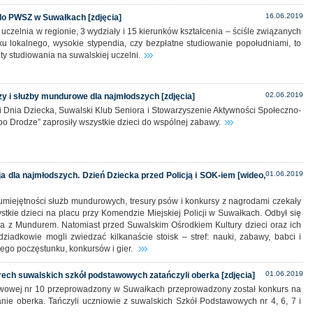
16.06.2019
do PWSZ w Suwałkach [zdjęcia]
uczelnia w regionie, 3 wydziały i 15 kierunków kształcenia – ściśle związanych
ku lokalnego, wysokie stypendia, czy bezpłatne studiowanie popołudniami, to
ety studiowania na suwalskiej uczelni.
02.06.2019
y i służby mundurowe dla najmłodszych [zdjęcia]
i Dnia Dziecka, Suwalski Klub Seniora i Stowarzyszenie Aktywności Społeczno-
 po Drodze” zaprosiły wszystkie dzieci do wspólnej zabawy.
01.06.2019
ja dla najmłodszych. Dzień Dziecka przed Policją i SOK-iem [wideo,
 umiejętności służb mundurowych, tresury psów i konkursy z nagrodami czekały
tkie dzieci na placu przy Komendzie Miejskiej Policji w Suwałkach. Odbył się
a z Mundurem. Natomiast przed Suwalskim Ośrodkiem Kultury dzieci oraz ich
dziadkowie mogli zwiedzać kilkanaście stoisk – stref: nauki, zabawy, babci i
kiego poczęstunku, konkursów i gier.
01.06.2019
rech suwalskich szkół podstawowych zatańczyli oberka [zdjęcia]
wowej nr 10 przeprowadzony w Suwałkach przeprowadzony został konkurs na
nie oberka. Tańczyli uczniowie z suwalskich Szkół Podstawowych nr 4, 6, 7 i