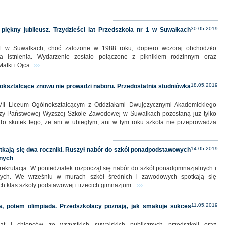
30.05.2019
 piękny jubileusz. Trzydzieści lat Przedszkola nr 1 w Suwałkach
1 w Suwałkach, choć założone w 1988 roku, dopiero wczoraj obchodziło
cia istnienia. Wydarzenie zostało połączone z piknikiem rodzinnym oraz
tki i Ojca.
18.05.2019
okształcące znowu nie prowadzi naboru. Przedostatnia studniówka
II Liceum Ogólnokształcącym z Oddziałami Dwujęzycznymi Akademickiego
rzy Państwowej Wyższej Szkole Zawodowej w Suwałkach pozostaną już tylko
 To skutek tego, że ani w ubiegłym, ani w tym roku szkoła nie przeprowadza
14.05.2019
tkają się dwa roczniki. Ruszył nabór do szkół ponadpodstawowych
lnych
rekrutacja. W poniedziałek rozpoczął się nabór do szkół ponadgimnazjalnych i
ych. We wrześniu w murach szkół średnich i zawodowych spotkają się
h klas szkoły podstawowej i trzecich gimnazjum.
11.05.2019
da, potem olimpiada. Przedszkolacy poznają, jak smakuje sukces