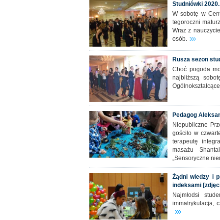
Studniówki 2020. 
W sobotę w Cent
tegoroczni matur
Wraz z nauczycie
osób.
Rusza sezon stud
Choć pogoda moż
najbliższą sobo
Ogólnokształcące
Pedagog Aleksand
Niepubliczne Pr
gościło w czwart
terapeutę integr
masażu Shantal
„Sensoryczne nie
Żądni wiedzy i p
indeksami [zdjęc
Najmłodsi stud
immatrykulacja, 