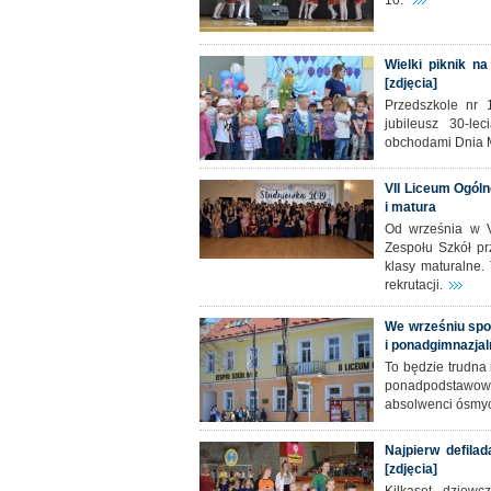
10.
Wielki piknik na
[zdjęcia]
Przedszkole nr 
jubileusz 30-le
obchodami Dnia Ma
VII Liceum Ogóln
i matura
Od września w V
Zespołu Szkół p
klasy maturalne.
rekrutacji.
We wrześniu spo
i ponadgimnazja
To będzie trudna 
ponadpodstawow
absolwenci ósmyc
Najpierw defila
[zdjęcia]