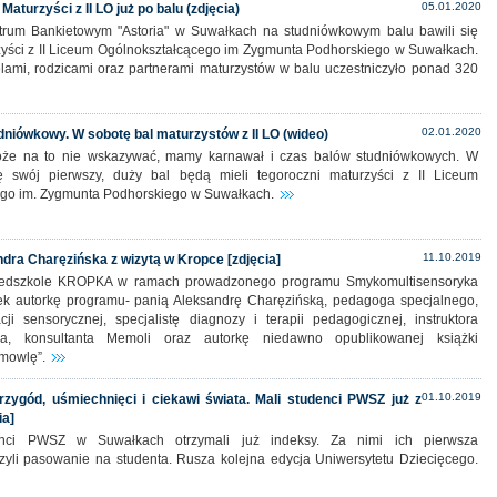
05.01.2020
Maturzyści z II LO już po balu (zdjęcia)
rum Bankietowym "Astoria" w Suwałkach na studniówkowym balu bawili się
zyści z II Liceum Ogólnokształcącego im Zygmunta Podhorskiego w Suwałkach.
lami, rodzicami oraz partnerami maturzystów w balu uczestniczyło ponad 320
02.01.2020
niówkowy. W sobotę bal maturzystów z II LO (wideo)
e na to nie wskazywać, mamy karnawał i czas balów studniówkowych. W
tę swój pierwszy, duży bal będą mieli tegoroczni maturzyści z II Liceum
go im. Zygmunta Podhorskiego w Suwałkach.
11.10.2019
ra Charęzińska z wizytą w Kropce [zdjęcia]
zedszkole KROPKA w ramach prowadzonego programu Smykomultisensoryka
ek autorkę programu- panią Aleksandrę Charęzińską, pedagoga specjalnego,
acji sensorycznej, specjalistę diagnozy i terapii pedagogicznej, instruktora
a, konsultanta Memoli oraz autorkę niedawno opublikowanej książki
mowlę”.
01.10.2019
rzygód, uśmiechnięci i ciekawi świata. Mali studenci PWSZ już z
ia]
enci PWSZ w Suwałkach otrzymali już indeksy. Za nimi ich pierwsza
czyli pasowanie na studenta. Rusza kolejna edycja Uniwersytetu Dziecięcego.