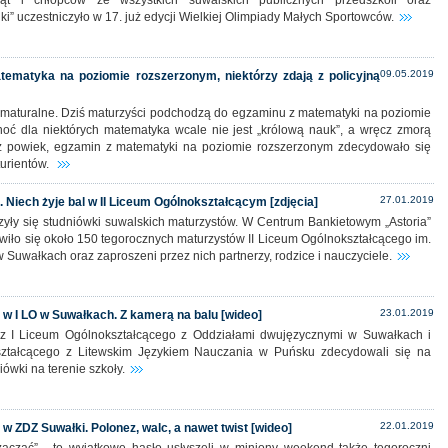
ząt i chłopców ze wszystkich suwalskich publicznych przedszkoli oraz
jki” uczestniczyło w 17. już edycji Wielkiej Olimpiady Małych Sportowców.
09.05.2019
tematyka na poziomie rozszerzonym, niektórzy zdają z policyjną
maturalne. Dziś maturzyści podchodzą do egzaminu z matematyki na poziomie
oć dla niektórych matematyka wcale nie jest „królową nauk”, a wręcz zmorą
z powiek, egzamin z matematyki na poziomie rozszerzonym zdecydowało się
turientów.
27.01.2019
 Niech żyje bal w II Liceum Ogólnokształcącym [zdjęcia]
yły się studniówki suwalskich maturzystów. W Centrum Bankietowym „Astoria”
wiło się około 150 tegorocznych maturzystów II Liceum Ogólnokształcącego im.
 Suwałkach oraz zaproszeni przez nich partnerzy, rodzice i nauczyciele.
23.01.2019
w I LO w Suwałkach. Z kamerą na balu [wideo]
i z I Liceum Ogólnokształcącego z Oddziałami dwujęzycznymi w Suwałkach i
ztałcącego z Litewskim Językiem Nauczania w Puńsku zdecydowali się na
iówki na terenie szkoły.
22.01.2019
w ZDZ Suwałki. Polonez, walc, a nawet twist [wideo]