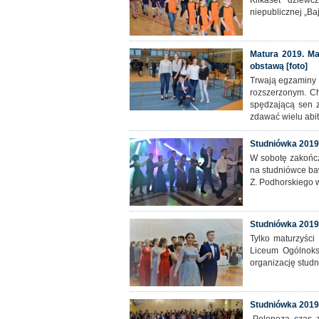
Kilkaset dziewc
niepublicznej „Ba
Matura 2019. Ma
obstawą [foto]
Trwają egzaminy 
rozszerzonym. Ch
spędzającą sen 
zdawać wielu abi
Studniówka 2019.
W sobotę zakończ
na studniówce ba
Z. Podhorskiego w
Studniówka 2019 
Tylko maturzyśc
Liceum Ogólnoks
organizację studn
Studniówka 2019 