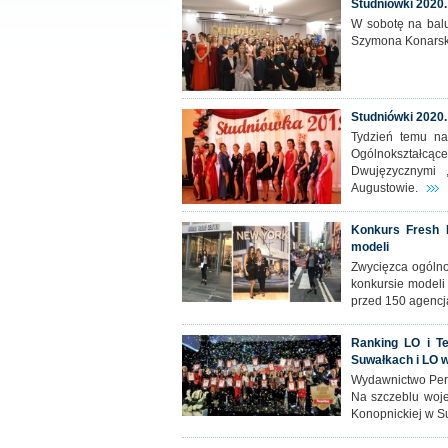
Studniówki 2020. 
W sobotę na balu
Szymona Konarski
Studniówki 2020. 
Tydzień temu na
Ogólnokształcące
Dwujęzycznymi 
Augustowie.
Konkurs Fresh 
modeli
Zwycięzca ogólno
konkursie modeli
przed 150 agencj
Ranking LO i Te
Suwałkach i LO 
Wydawnictwo Pers
Na szczeblu woje
Konopnickiej w S