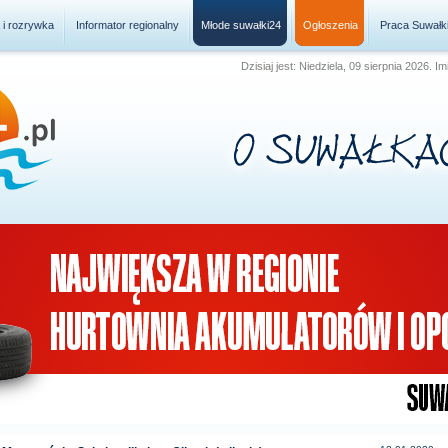
a i rozrywka
Informator regionalny
Młode suwałki24
Ogłoszenia
Praca Suwałk
Dzisiaj jest: Niedziela, 09 sierpnia 2026.