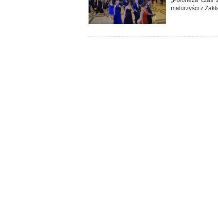
„Poloneza czas z
maturzyści z Zak