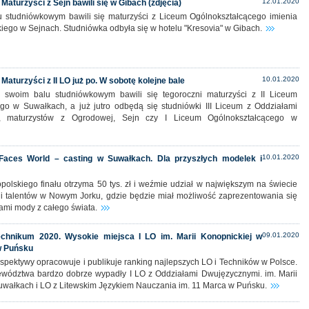
12.01.2020
Maturzyści z Sejn bawili się w Gibach (zdjęcia)
 studniówkowym bawili się maturzyści z Liceum Ogólnokształcącego imienia
ego w Sejnach. Studniówka odbyła się w hotelu "Kresovia" w Gibach.
10.01.2020
Maturzyści z II LO już po. W sobotę kolejne bale
 swoim balu studniówkowym bawili się tegoroczni maturzyści z II Liceum
go w Suwałkach, a już jutro odbędą się studniówki III Liceum z Oddziałami
, maturzystów z Ogrodowej, Sejn czy I Liceum Ogólnokształcącego w
10.01.2020
Faces World – casting w Suwałkach. Dla przyszłych modelek i
polskiego finału otrzyma 50 tys. zł i weźmie udział w największym na świecie
 i talentów w Nowym Jorku, gdzie będzie miał możliwość zaprezentowania się
ami mody z całego świata.
09.01.2020
chnikum 2020. Wysokie miejsca I LO im. Marii Konopnickiej w
w Puńsku
pektywy opracowuje i publikuje ranking najlepszych LO i Techników w Polsce.
wództwa bardzo dobrze wypadły I LO z Oddziałami Dwujęzycznymi. im. Marii
uwałkach i LO z Litewskim Językiem Nauczania im. 11 Marca w Puńsku.