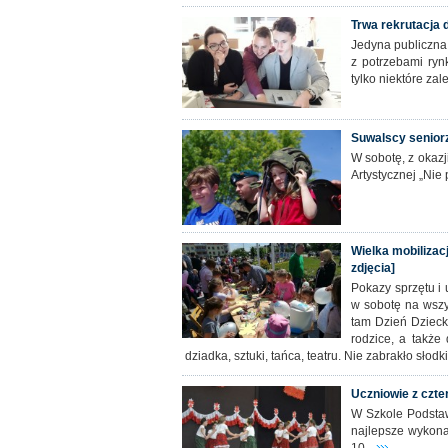
Trwa rekrutacja 
Jedyna publiczna 
z potrzebami ryn
tylko niektóre zal
Suwalscy seniorz
W sobotę, z okazj
Artystycznej „Nie
Wielka mobilizac
zdjęcia]
Pokazy sprzętu i
w sobotę na wszys
tam Dzień Dzieck
rodzice, a także 
dziadka, sztuki, tańca, teatru. Nie zabrakło słod
Uczniowie z czte
W Szkole Podsta
najlepsze wykona