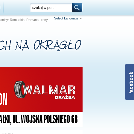
i
Select Language
▼
 Imieniny: Romualda, Romana, Ireny