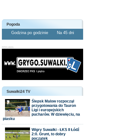
Pogoda
Godzina po godzinie
Na 45 dni
Suwałki24 TV
Ślepsk Malow rozpoczął
przygotowania do Tauron
Ligi i europejskich
pucharów. W dziewięciu, na
piasku
Wigry Suwałki - ŁKS II Łódź
2:0. Grunt, to dobry
początek