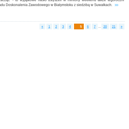
acząć” - to wyjątkowe hasło usłyszeli w miniony weekend także tegoroczni
ładu Doskonalenia Zawodowego w Białymstoku z siedzibą w Suwałkach.
...
«
1
2
3
4
5
6
7
20
21
»