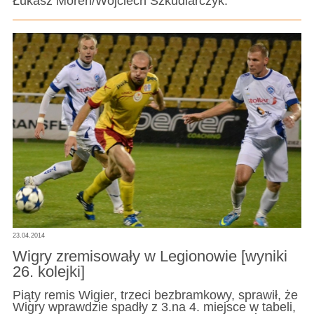
Łukasz Moreń/Wojciech Szkudlarczyk.
23.04.2014
Wigry zremisowały w Legionowie [wyniki
26. kolejki]
Piąty remis Wigier, trzeci bezbramkowy, sprawił, że
Wigry wprawdzie spadły z 3.na 4. miejsce w tabeli,