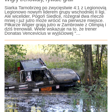
Siarka Tarnobrzeg po zwycięstwie 4:1 z Legionovią
Legionowo nowym liderem grupy wschodniej II ligi.
Ale wicelider, Pogoń Siedlce, rozegrał dwa mecze
mniej i już jutro może wrócić na pierwsze miejsce.
Piłkarze Wigier grają jutro w Zambrowie z Olimpią i
dziś trenowali. Wiele wskazuje na to, że trener
Donatas Vencevicius w wyjściowej "…