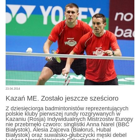
23.04.2014
Kazań ME. Zostało jeszcze sześcioro
Z dziesięciorga badmintonistów reprezentujących
polskie kluby pierwszej rundy rozgrywanych w
Kazaniu (Rosja) Indywidualnych Mistrzostw Europy
nie przebrnęło czworo: singlistki Anna Narel (BBC
Białystok), Alesia Zajceva (Białoruś, Hubal
Białystok) oraz suwalsko-głubczycki męski debel