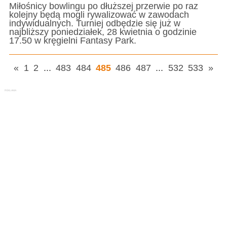
Miłośnicy bowlingu po dłuższej przerwie po raz
kolejny będą mogli rywalizować w zawodach
indywidualnych. Turniej odbędzie się już w
najbliższy poniedziałek, 28 kwietnia o godzinie
17.50 w kręgielni Fantasy Park.
«
1
2
...
483
484
485
486
487
...
532
533
»