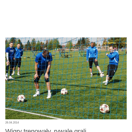
26.04.2014
Wigry trenowały, rywale grali