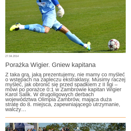
27.04.2014
Porażka Wigier. Gniew kapitana
Z taka grą, jaką prezentujemy, nie mamy co myśleć
o wstępach na zapleczu ekstraklasy. Musimy raczej
myśleć, jak obronić się przed spadkiem z II ligi –
mówi po porażce 0:1 w Zambrowie kapitan Wigier
Karol Salik. W drugoligowych derbach
województwa Olimpia Zambrów, mająca duża
stratę do 8. miejsca, zapewniającego utrzymanie,
walczy…