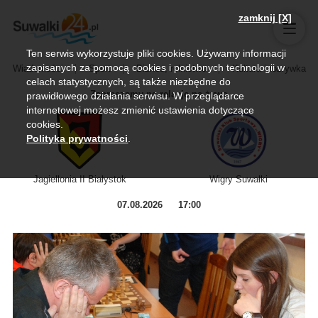
zamknij [X]
Ten serwis wykorzystuje pliki cookies. Używamy informacji
zapisanych za pomocą cookies i podobnych technologii w
Wiadomości
Sport
Biznes, rolnictwo
Kultura i rozrywka
celach statystycznych, są także niezbędne do
Zapraszamy na relację na żywo
prawidłowego działania serwisu. W przeglądarce
internetowej możesz zmienić ustawienia dotyczące
cookies.
Polityka prywatności
.
Jagiellonia II Białystok
Wigry Suwałki
07.08.2026
17:00