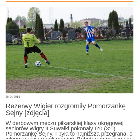
26.04.2014
Rezerwy Wigier rozgromiły Pomorzankę
Sejny [zdjęcia]
W derbowym meczu piłkarskiej klasy okręgowej
seniorów Wigry II Suwałki pokonały 6:0 (3:0)
Pomorzankę Sejny. I była to najniższa przegrana, o
jakiem goście mogli marzyć. Bohaterem meczy był