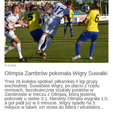
27.04.2014
Olimpia Zambrów pokonała Wigry Suwałki
Trwa 26 kolejka spotkań piłkarskiej II ligi grupy
wschodniej. Suwalskie Wigry, po pięciu z rzędu
remisach, bezskutecznie szukały punktów w
Zambrowie w meczu z Olimpią, którą jesienią
pokonały u siebie 3:1. Niestety Olimpia wygrała 1:0,
a gol padł już w 6 minucie. Wigry spadły na 5.
miejsce w tabeli, ich strata do lidera i wicelidera…