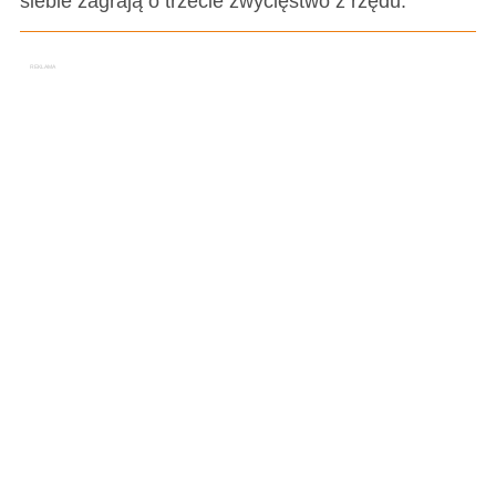
siebie zagrają o trzecie zwycięstwo z rzędu.