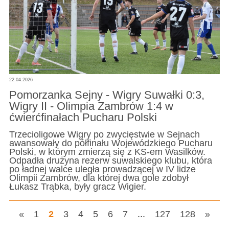
22.04.2026
Pomorzanka Sejny - Wigry Suwałki 0:3,
Wigry II - Olimpia Zambrów 1:4 w
ćwierćfinałach Pucharu Polski
Trzecioligowe Wigry po zwycięstwie w Sejnach
awansowały do półfinału Wojewódzkiego Pucharu
Polski, w którym zmierzą się z KS-em Wasilków.
Odpadła drużyna rezerw suwalskiego klubu, która
po ładnej walce uległa prowadzącej w IV lidze
Olimpii Zambrów, dla której dwa gole zdobył
Łukasz Trąbka, były gracz Wigier.
«
1
2
3
4
5
6
7
...
127
128
»