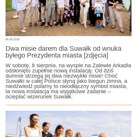
08.08.2026
Dwa misie darem dla Suwałk od wnuka
byłego Prezydenta miasta [zdjęcia]
W sobotę, 8 sierpnia, na wyspie na Zalewie Arkadia
odsłonięto zupełnie nową instalację. Od dziś
dumnie strzegą jej dwa niezwykłe misie! Choć
Suwałki w całej Polsce słyną jako biegun zimna, a
niedźwiedź polarny to nieodłączny symbol miasta,
ta nowa instalacja ma wyjątkowe zadanie –
ocieplać wizerunek Suwałk.