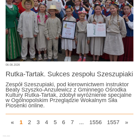
06.08.2026
Rutka-Tartak. Sukces zespołu Szeszupiaki
Zespół Szeszupiaki, pod kierownictwem instruktor
Beaty Szyszko-Anzulewicz z Gminnego Ośrodka
Kultury Rutka-Tartak, zdobył wyróżnienie specjalne
w Ogólnopolskim Przeglądzie Wokalnym Siła
Piosenki online.
«
1
2
3
4
5
6
7
...
1556
1557
»