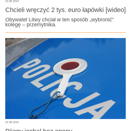
22.08.2014
Chcieli wręczyć 2 tys. euro łapówki [wideo]
Obywatel Litwy chciał w ten sposób „wybronić”
kolegę – przemytnika.
22.08.2014