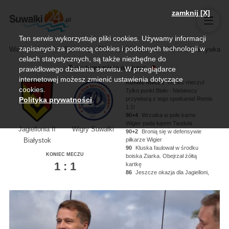
zamknij [X]
Ten serwis wykorzystuje pliki cookies. Używamy informacji
zapisanych za pomocą cookies i podobnych technologii w
Wiadomości
Sport
Biznes, rolnictwo
Kultura i rozrywka
celach statystycznych, są także niezbędne do
Trwa transmisja na żywo
prawidłowego działania serwisu. W przeglądarce
internetowej możesz zmienić ustawienia dotyczące
Koniec meczu
Koniec meczu!
cookies.
Tylko punkt Biało - Niebiescy
przywiozą z tego spotkania! Remis
Polityka prywatności
.
1:1!
90+4
Wrzutka w pole karne
Wigier pada łupem Taudula
Jagiellonia II
Wigry Suwałki
90+2
Bronią się w defensywie
piłkarze Wigier
Białystok
90
Kluska faulował w środku
KONIEC MECZU
boiska Ziarka. Obejrzał żółtą
1 : 1
kartkę
86
Jeszcze okazja dla Jagielloni,
Kononau miał piłkę na nodze ale
nie zdołał oddać strzału!
84
Kluska dogrywa na głowę
Noworyty, strzał niecelny!