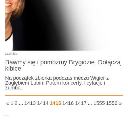
21.08.2014
Bawmy się i pomóżmy Brygidzie. Dołączą
kibice
Na początek zbiórka podczas meczu Wigier z
Zagłębiem Lubin. Potem koncerty, licytacje i
zumba.
«
1
2
...
1413
1414
1415
1416
1417
...
1555
1556
»