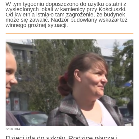
W tym tygodniu dopuszczono do użytku ostatni z
wysiedlonych lokali w kamienicy przy Kościuszki.
Od kwietnia istniało tam zagrożenie, że budynek
może się zawalić. Nadzór budowlany wskazał też
winnego groźnej sytuacji.
22.08.2014
Dzieci idą do szkoły. Rodzice płaczą i