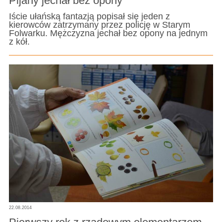
Pijany jechał bez opony
Iście ułańską fantazją popisał się jeden z
kierowców zatrzymany przez policję w Starym
Folwarku. Mężczyzna jechał bez opony na jednym
z kół.
22.08.2014